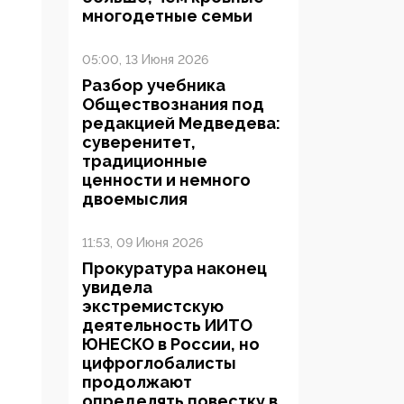
многодетные семьи
05:00, 13 Июня 2026
Разбор учебника
Обществознания под
редакцией Медведева:
суверенитет,
традиционные
ценности и немного
двоемыслия
11:53, 09 Июня 2026
Прокуратура наконец
увидела
экстремистскую
деятельность ИИТО
ЮНЕСКО в России, но
цифроглобалисты
продолжают
определять повестку в