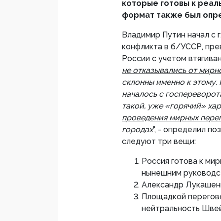
которые готовы к реал
формат также был опр
Владимир Путин начал с 
конфликта в б/УССР, пр
России с учетом втягиван
не отказывались от мирн
склонны именно к этому. 
началось с госпереворота
такой, уже «горячий» ха
проведения мирных пере
городах
", - определил п
следуют три вещи:
Россия готова к мир
нынешним руководс
Александр Лукашенк
Площадкой перегово
нейтральность Швей