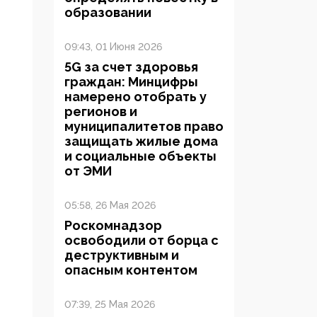
образовании
09:43, 01 Июня 2026
5G за счет здоровья
граждан: Минцифры
намерено отобрать у
регионов и
муниципалитетов право
защищать жилые дома
и социальные объекты
от ЭМИ
05:58, 26 Мая 2026
Роскомнадзор
освободили от борца с
деструктивным и
опасным контентом
07:39, 25 Мая 2026