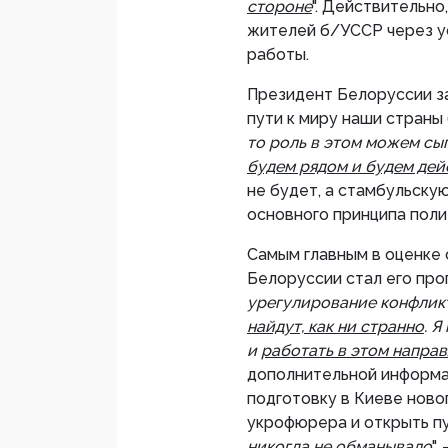
стороне
". Действительно
жителей б/УССР через у
работы.
Президент Белоруссии за
пути к миру наши страны 
то роль в этом можем сы
будем рядом и будем дей
не будет, а стамбульску
основного принципа полит
Самым главным в оценке
Белоруссии стал его прог
урегулирование конфлик
найдут, как ни странно
. Я
и
работать в этом напра
дополнительной информа
подготовку в Киеве ново
укрофюрера и открыть пу
никогда не обманывало
"