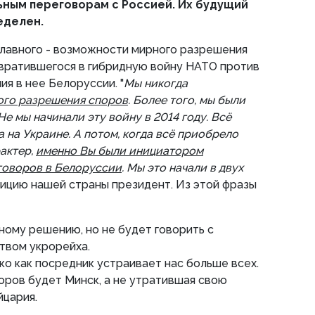
ьным переговорам с Россией. Их будущий
еделен.
главного - возможности мирного разрешения
евратившегося в гибридную войну НАТО против
ия в нее Белоруссии. "
Мы никогда
ого разрешения споров
. Более того, мы были
Не мы начинали эту войну в 2014 году. Всё
 на Украине. А потом, когда всё приобрело
рактер,
именно Вы были инициатором
говоров в Белоруссии
. Мы это начали в двух
озицию нашей страны президент. Из этой фразы
ному решению, но не будет говорить с
твом укрорейха.
о как посредник устраивает нас больше всех.
ров будет Минск, а не утратившая свою
цария.