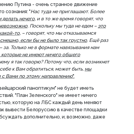
нению Путина - очень странное движение
о сознания: "
Нас туда не приглашают. Более
м делать нечего
, и в то же время говорят, что
 невозможно
. Поскольку мы туда не едем –
это
какой-то
, – говорят, что мы отказываемся
смешно, если бы не было так грустно
. Ещё раз
 – за. Только не в формате навязывания нам
, которые не имеют ничего общего
чему я так говорю? Потому что, если возникнет
себе к Вам обратиться, может быть,
мы
 с Вами по этому направлению
".
швейцарский паноптикум" не будет иметь
твий. "План Зеленского" не имеет ничего
стью, которую на ЛБС каждый день меняют
ак вывести Белоруссию в качестве площадки
бсуждать дополнительно, и, возможно, даже