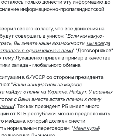
, осталось только донести эту информацию до
силение информационно-пропагандистской
верил своего коллегу, что все движения на
будут совершать в унисон: "
Если мы какую-
грать, Вы знаете наши возможности,
мы всегда
ствовать в одном ключе с вами
". "Договорняков"
ю тему Лукашенко привел в пример в качестве
ики запада - глобального обмана.
 ситуации в б/УССР со стороны президента
ноз: "
Ваши инициативы на мирное
та
найдут отклик на Украине
. Найдут.
У военных
 готов с Вами вместе встать плечом к плечу
влении
". Так как президент РБ имеет много
ции от КГБ республики, можно предположить
го майдана, который должен снести
ть нормальным переговорам. "
Меня чутьё
, - подчеркнул Луашенко.