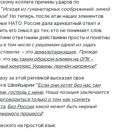
скому коллеге причины ударов по
 "
Исходя из гуманитарных соображений, зимой
ров
". Но теперь, после атак наших элементов
ных НАТО, Россия дала адекватный ответ и
ть его смысл до тех, кто не понимает слов.
тими ответными действиями просты и понятны:
ы в том числе с решением одной из задач,
ставили, – это
демилитаризация
… Прежде
, что
мы таким образом влияем на ОПК –
ый комплекс Украины, причём напрямую
".
зу за этой репликой высказал свое
 в Швейцарии: "
Если они хотят без нас там
не, господь с ними
. Наша позиция заключается
договориться только о том, как усилить
кта
.
Без России
какой может быть мирный
 мирного процесса
".
еского на простой язык: