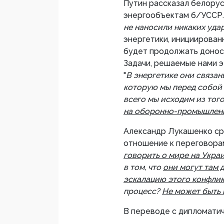
Путин рассказал белорус
энергообъектам б/УССР.
не наносили никаких уда
энергетики, инициирован
будет продолжать доноси
Задачи, решаемые нами э
"
В энергетике они связан
которую мы перед собой 
всего мы исходим из того
на оборонно-промышленн
Александр Лукашенко сра
отношение к переговорам
говорить о мире на Украи
в том, что
они могут там 
эскалацию этого конфли
процесс?
Не может быть
В переводе с дипломатич