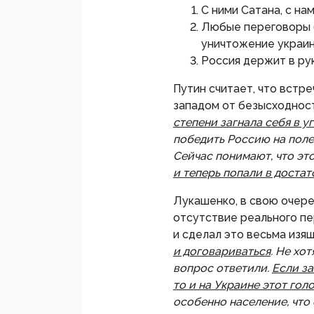
С ними Сатана, с нам
Любые переговоры б
уничтожение украин
Россия держит в рук
Путин считает, что встр
западом от безысходност
степени загнала себя в у
победить Россию на поле
Сейчас понимают, что эт
и теперь попали в доста
Лукашенко, в свою очере
отсутствие реального пе
и сделал это весьма изящ
и договариваться
. Не хот
вопрос ответили.
Если за
то и на Украине этот гол
особенно население, что 