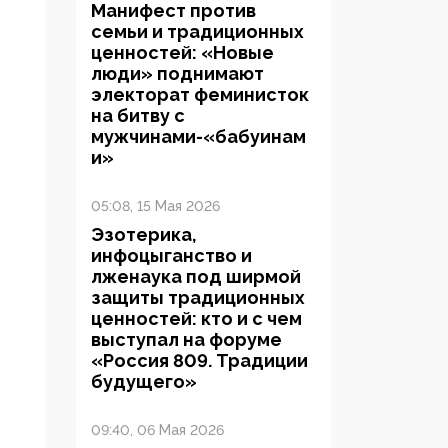
Манифест против
семьи и традиционных
ценностей: «Новые
люди» поднимают
электорат феминисток
на битву с
мужчинами-«бабуинам
и»
05:08, 15 Мая 2026
Эзотерика,
инфоцыганство и
лженаука под ширмой
защиты традиционных
ценностей: кто и с чем
выступал на форуме
«Россия 809. Традиции
будущего»
09:40, 06 Мая 2026