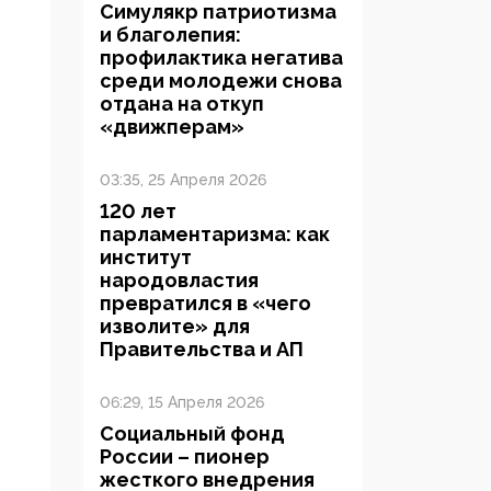
Симулякр патриотизма
и благолепия:
профилактика негатива
среди молодежи снова
отдана на откуп
«движперам»
03:35, 25 Апреля 2026
120 лет
парламентаризма: как
институт
народовластия
превратился в «чего
изволите» для
Правительства и АП
06:29, 15 Апреля 2026
Социальный фонд
России – пионер
жесткого внедрения