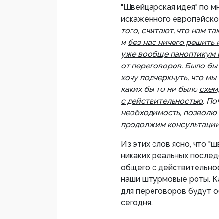
"Швейцарская идея" по м
искаженного европейског
того, считают, что
нам та
и
без нас ничего решить
уже вообще паноптикум 
от переговоров.
Было бы 
хочу подчеркнуть, что мы
каких бы то ни было
схем
с действительностью
. По
необходимость, позволю 
продолжим консультации
Из этих слов ясно, что "
никаких реальных последс
общего с действительно
наши штурмовые роты. К
для переговоров будут о
сегодня.