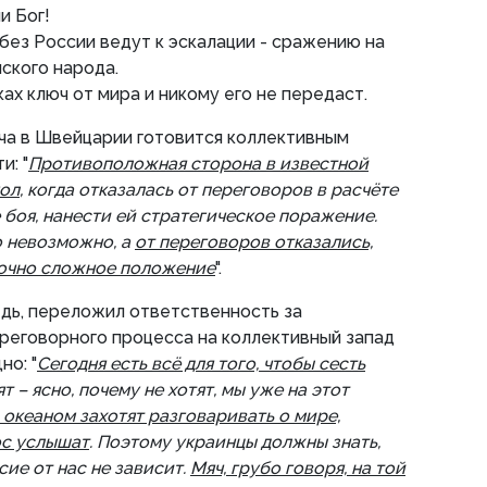
и Бог!
ез России ведут к эскалации - сражению на
ского народа.
ах ключ от мира и никому его не передаст.
еча в Швейцарии готовится коллективным
и: "
Противоположная сторона в известной
гол
, когда отказалась от переговоров в расчёте
 боя, нанести ей стратегическое поражение.
о невозможно, а
от переговоров отказались,
точно сложное положение
".
дь, переложил ответственность за
реговорного процесса на коллективный запад
но: "
Сегодня есть всё для того, чтобы сесть
ят – ясно, почему не хотят, мы уже на этот
 океаном захотят разговаривать о мире,
ос услышат
. Поэтому украинцы должны знать,
сие от нас не зависит.
Мяч, грубо говоря, на той