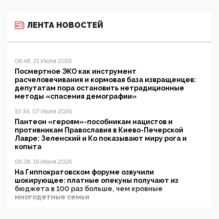
ЛЕНТА НОВОСТЕЙ
06:48, 21 Июля 2026
Посмертное ЭКО как инструмент
расчеловечивания и кормовая база извращенцев:
депутатам пора остановить нетрадиционные
методы «спасения демографии»
10:34, 07 Июля 2026
Пантеон «героям»-пособникам нацистов и
противникам Православия в Киево-Печерской
Лавре: Зеленский и Ко показывают миру рога и
копыта
06:38, 19 Июня 2026
На Гиппократовском форуме озвучили
шокирующее: платные опекуны получают из
бюджета в 100 раз больше, чем кровные
многодетные семьи
05:00, 13 Июня 2026