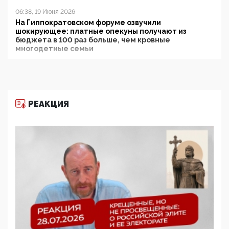
06:38, 19 Июня 2026
На Гиппократовском форуме озвучили
шокирующее: платные опекуны получают из
бюджета в 100 раз больше, чем кровные
многодетные семьи
05:00, 13 Июня 2026
Разбор учебника Обществознания под редакцией
Медведева: суверенитет, традиционные ценности
и немного двоемыслия
РЕАКЦИЯ
11:53, 09 Июня 2026
Прокуратура наконец увидела экстремистскую
деятельность ИИТО ЮНЕСКО в России, но
цифроглобалисты продолжают определять
повестку в образовании
09:43, 01 Июня 2026
5G за счет здоровья граждан: Минцифры намерено
отобрать у регионов и муниципалитетов право
защищать жилые дома и социальные объекты от
ЭМИ
05:58, 26 Мая 2026
Роскомнадзор освободили от борца с