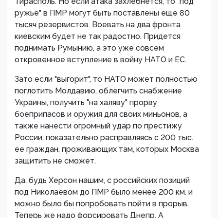
Тирасполь. Но если атака захлебнется, то "под
ружье" в ПМР могут быть поставлены еще 80
тысяч резервистов. Воевать на два фронта
киевским будет не так радостно. Придется
поднимать Румынию, а это уже совсем
откровенное вступление в войну НАТО и ЕС.
Зато если "выгорит", то НАТО может полностью
поглотить Молдавию, облегчить снабжение
Украины, получить "на халяву" прорву
боеприпасов и оружия для своих миньонов, а
также нанести огромный удар по престижу
России, показательно расправляясь с 200 тыс.
ее граждан, проживающих там, которых Москва
защитить не сможет.
Да, будь Херсон нашим, с российских позиций
под Николаевом до ПМР было менее 200 км. и
можно было бы попробовать пойти в прорыв.
Теперь же надо форсировать Днепр. А