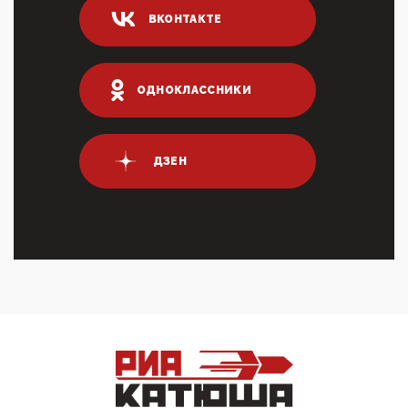
млрд руб. ...
ВКОНТАКТЕ
03:01, 10 Апреля 2026
Террорист и убийца Буданов вальяжно сообщил,
что союзники просили Киев не наносить удары по
энергети...
ОДНОКЛАССНИКИ
01:54, 10 Апреля 2026
ПрезидентПутинвчера вечером обьявил
Пасхальное перемирие с 16 часов субботы до конца
ДЗЕН
дня Воскресен...
01:09, 10 Апреля 2026
Цифроконцлагерь работает только на
входМошенники активно пользуются аккаунтами на
Госуслугах уме...
12:01, 10 Апреля 2026
Сионистское правительство благосклонно
разрешило православным христианам провести
обряд Схождения Бл...
09:40, 10 Апреля 2026
Честно говоря, ситуация с продвижением через
российские крупнейшие СМИ персоны Эррола
Маска (отца Ил...