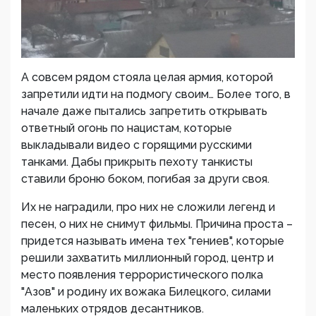
А совсем рядом стояла целая армия, которой
запретили идти на подмогу своим… Более того, в
начале даже пытались запретить открывать
ответный огонь по нацистам, которые
выкладывали видео с горящими русскими
танками. Дабы прикрыть пехоту танкисты
ставили броню боком, погибая за други своя.
Их не наградили, про них не сложили легенд и
песен, о них не снимут фильмы. Причина проста –
придется называть имена тех "гениев", которые
решили захватить миллионный город, центр и
место появления террористического полка
"Азов" и родину их вожака Билецкого, силами
маленьких отрядов десантников.