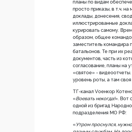
планы по видам обеспече
просто приказы, в т.ч. на
доклады, донесения, свод
иллюстрированные докла
курировать самому. Врем
образом, общее командо
заместитель командира п
батальонов. Те при их р
документов, часть из кот
согласование, планы на 
«святое» - видеоотчеты.
уровень роты, а там своя
ТГ-канал Vоенкор Котено
«
Воевать некогда!
». Вот
одной из бригад Народно
подразделения МО РФ:
«
Утром проснулся, нужно 
разным службам. На доро