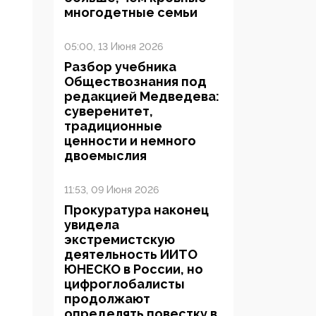
многодетные семьи
05:00, 13 Июня 2026
Разбор учебника
Обществознания под
редакцией Медведева:
суверенитет,
традиционные
ценности и немного
двоемыслия
11:53, 09 Июня 2026
Прокуратура наконец
увидела
экстремистскую
деятельность ИИТО
ЮНЕСКО в России, но
цифроглобалисты
продолжают
определять повестку в