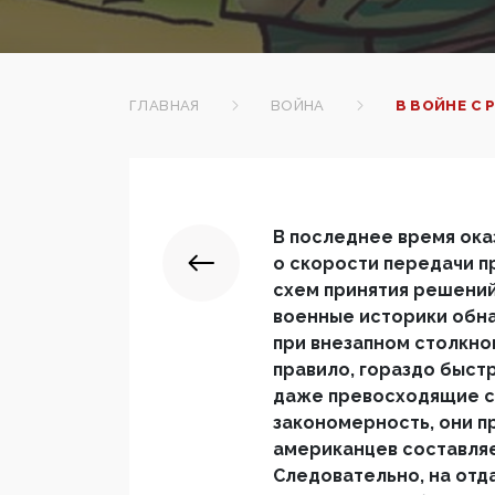
ГЛАВНАЯ
ВОЙНА
В ВОЙНЕ С
В последнее время ока
о скорости передачи пр
схем принятия решений
военные историки обн
при внезапном столкно
правило, гораздо быст
даже превосходящие си
закономерность, они пр
американцев составляет 
Следовательно, на отда