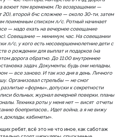
та воюет тем временем. По возвращении —
т 20), второй бчс сложнее — около 30-ти, затем
ым поименным списком л/с. Ротный начинает
 все — надо ехать на вечернее совещание
час). Совещание — минимум, час. На совещании
ки л/с, у кого есть несовершеннолетние дети с
тв о рождении для выплат и подарков (на
Потом дорога обратно. До 11:00 внутреннее
становка задач. Документы, будь они неладны,
ром — все заново. И так изо дня в день. Личного
ышу. Организовал стрельбы — не смог
 разлитые «формы», допуски к секретности
аписи больных, журнал вечерней поверки, планы
налы. Техника роты у меня нет — висят отчеты
санию боеприпасов… Идет война, а я не вижу
, доклады, кабинеты
».
их ребят, всё это не что иное, как саботаж
тдельно стоят циркуляры, спускаемые