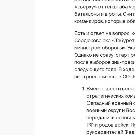
«сверху» от генштаба че
батальоны и в роты. Они
командиров, которые об
Есть и ответ на вопрос, к
Сердюкова aka «Табурет
министром обороны» Ука
Однако не сразу: старт 
после выборов зиц-през
следующего года. В ходе
выстроенной еще в СССР
Вместо шести военн
стратегических ком
(Западный военный 
военный округ и Вос
передались основны
РФ и родов войск. П
руководителей Фед