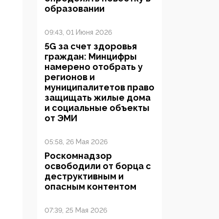
образовании
09:43, 01 Июня 2026
5G за счет здоровья
граждан: Минцифры
намерено отобрать у
регионов и
муниципалитетов право
защищать жилые дома
и социальные объекты
от ЭМИ
05:58, 26 Мая 2026
Роскомнадзор
освободили от борца с
деструктивным и
опасным контентом
07:39, 25 Мая 2026