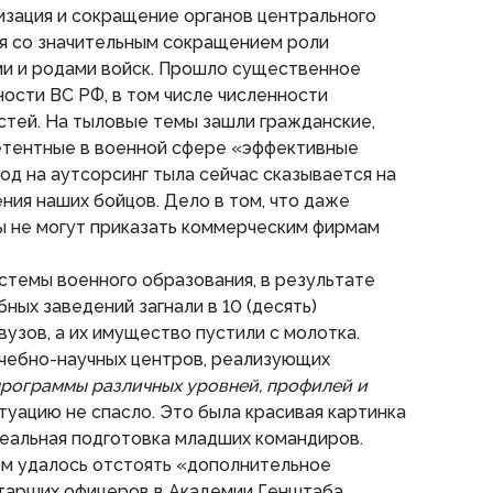
зация и сокращение органов центрального
я со значительным сокращением роли
и и родами войск. Прошло существенное
ости ВС РФ, в том числе численности
тей. На тыловые темы зашли гражданские,
етентные в военной сфере «эффективные
д на аутсорсинг тыла сейчас сказывается на
ния наших бойцов. Дело в том, что даже
 не могут приказать коммерческим фирмам
темы военного образования, в результате
бных заведений загнали в 10 (десять)
узов, а их имущество пустили с молотка.
чебно-научных центров, реализующих
рограммы различных уровней, профилей и
туацию не спасло. Это была красивая картинка
реальная подготовка младших командиров.
дом удалось отстоять «дополнительное
тарших офицеров в Академии Генштаба.