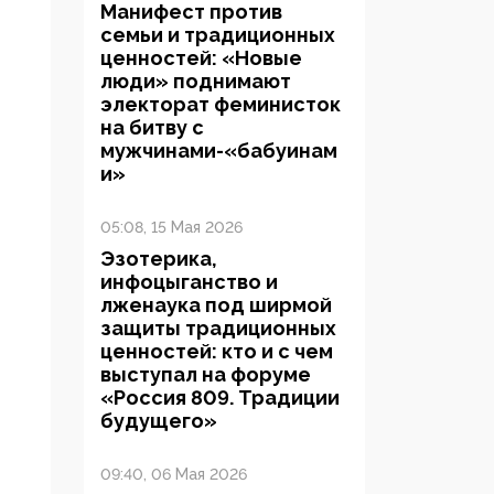
Манифест против
семьи и традиционных
ценностей: «Новые
люди» поднимают
электорат феминисток
на битву с
мужчинами-«бабуинам
и»
05:08, 15 Мая 2026
Эзотерика,
инфоцыганство и
лженаука под ширмой
защиты традиционных
ценностей: кто и с чем
выступал на форуме
«Россия 809. Традиции
будущего»
09:40, 06 Мая 2026