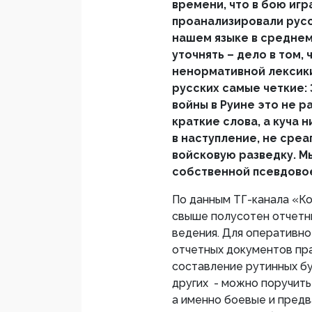
времени, что в бою иг
проанализировали русск
нашем языке в среднем
уточнять – дело в том,
ненормативной лексики
русских самые четкие: 
войны в Руине это не р
краткие слова, а куча 
в наступление, не среа
войсковую разведку. М
собственной псевдово
По данным ТГ-канала «Ко
свыше полусотен отчетн
ведения. Для оперативно
отчетных документов пра
составление рутинных бу
других - можно поручить
а именно боевые и предв