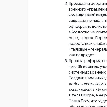
Произошла реоргани
военного управлени
командований видам
сокращение численн
офицерских должнос
абсолютно не комп
менеджеры». Перево
недостатках снабже
«тыловые» генералы
«на подряде».
Прошла реформа сис
чего 65 военных уче
системных военных в
Создание военных у
«
образовательные п
специальностей
» си
в телевизоре, а не 
Слава Богу, что чу
образование» для с