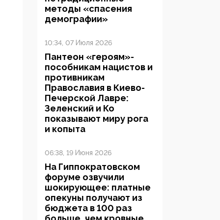
методы «спасения
демографии»
10:34, 07 Июля 2026
Пантеон «героям»-
пособникам нацистов и
противникам
Православия в Киево-
Печерской Лавре:
Зеленский и Ко
показывают миру рога
и копыта
06:38, 19 Июня 2026
На Гиппократовском
форуме озвучили
шокирующее: платные
опекуны получают из
бюджета в 100 раз
больше, чем кровные