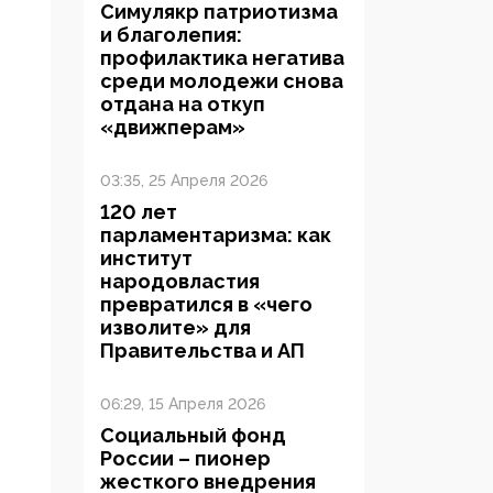
Симулякр патриотизма
и благолепия:
профилактика негатива
среди молодежи снова
отдана на откуп
«движперам»
03:35, 25 Апреля 2026
120 лет
парламентаризма: как
институт
народовластия
превратился в «чего
изволите» для
Правительства и АП
06:29, 15 Апреля 2026
Социальный фонд
России – пионер
жесткого внедрения