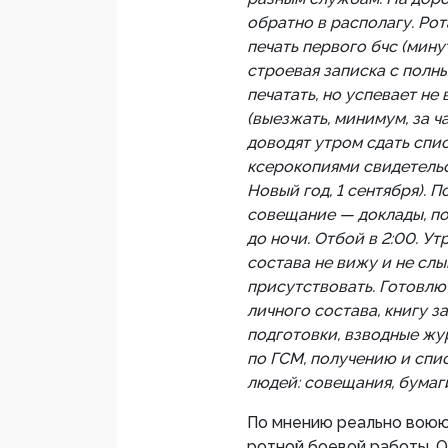
обратно в располагу. Ро
печать первого бчс (мину
строевая записка с полн
печатать, но успевает не
(выезжать, минимум, за 
доводят утром сдать спис
ксерокопиями свидетельс
Новый год, 1 сентября). 
совещание — доклады, по
до ночи. Отбой в 2:00. Ут
состава не вижу и не сл
присутствовать. Готовлю
личного состава, книгу з
подготовки, взводные жур
по ГСМ, получению и спи
людей: совещания, бумаги
По мнению реально воюющ
ротной боевой работы. О