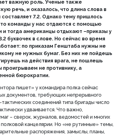
рает важную роль. Ученые также
ую речь, и оказалось, что длина слова в
 составляет 7.2. Однако тему пришлось
 что команды у нас отдаются с помощью
 и тогда американцы отдыхают –приказы у
3.2 буквочек в слове. Но сейчас во время
аботает: по приказам Генштаба нужны не
никому не нужных бумаг. Без них не пойдешь
гируешь на действия врага, не пошлешь
ы проигрываем не противнику, а
енной бюрократии.
нтора пишет» у командира полка сейчас
ых документов, требующих непрерывного
-тактических соединений типа бригады число
ктически удваивается. Что важно,
маг – сверок, журналов, ведомостей и многих
 полковой канцелярии. Но «не рутинные» темы,
арительные распоряжения, замыслы, планы,