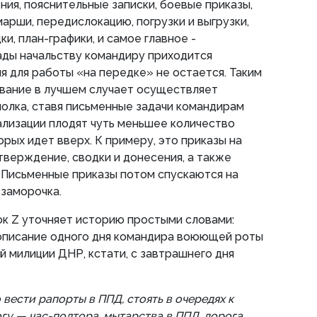
ния, пояснительные записки, боевые приказы,
 марши, передислокацию, погрузки и выгрузки,
ки, план-графики, и самое главное -
ды начальству командиру приходится
я для работы «на передке» не остается. Таким
вание в лучшем случает осуществляет
олка, ставя письменные задачи командирам
еализации плодят чуть меньшее количество
орых идет вверх. К примеру, это приказы на
утверждение, сводки и донесения, а также
 Письменные приказы потом спускаются на
 заморочка.
к Z уточняет историю простыми словами:
 описание одного дня командира воюющей роты
й милиции ДНР, кстати, с завтрашнего дня
вести рапорты в ППД, стоять в очередях к
гу — час-полтора, мытарства в ППД, дорога