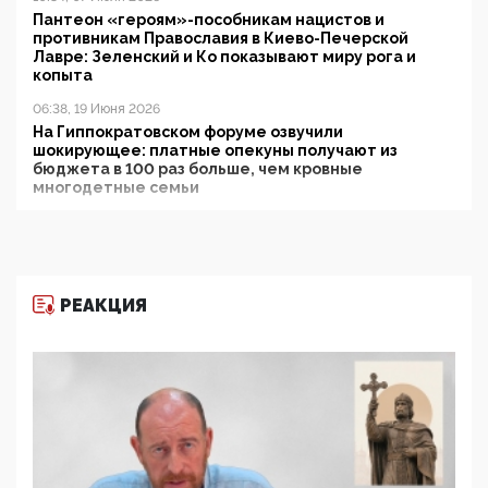
Пантеон «героям»-пособникам нацистов и
противникам Православия в Киево-Печерской
Лавре: Зеленский и Ко показывают миру рога и
копыта
06:38, 19 Июня 2026
На Гиппократовском форуме озвучили
шокирующее: платные опекуны получают из
бюджета в 100 раз больше, чем кровные
многодетные семьи
05:00, 13 Июня 2026
Разбор учебника Обществознания под редакцией
Медведева: суверенитет, традиционные ценности
и немного двоемыслия
РЕАКЦИЯ
11:53, 09 Июня 2026
Прокуратура наконец увидела экстремистскую
деятельность ИИТО ЮНЕСКО в России, но
цифроглобалисты продолжают определять
повестку в образовании
09:43, 01 Июня 2026
5G за счет здоровья граждан: Минцифры намерено
отобрать у регионов и муниципалитетов право
защищать жилые дома и социальные объекты от