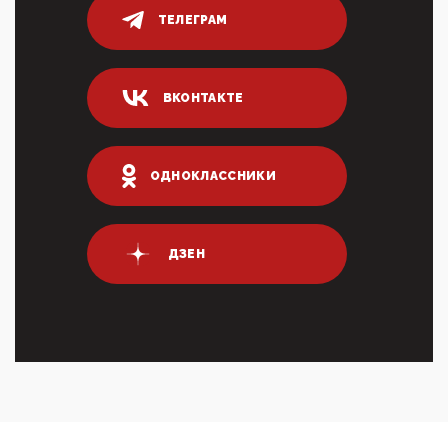
ТЕЛЕГРАМ
03:35, 10 Апреля 2026
Суммарное вознаграждение менеджменту в 15
крупных банках по итогам 2025 года превысило 63
млрд руб. ...
ВКОНТАКТЕ
03:01, 10 Апреля 2026
Террорист и убийца Буданов вальяжно сообщил,
что союзники просили Киев не наносить удары по
энергети...
ОДНОКЛАССНИКИ
01:54, 10 Апреля 2026
ПрезидентПутинвчера вечером обьявил
Пасхальное перемирие с 16 часов субботы до конца
ДЗЕН
дня Воскресен...
01:09, 10 Апреля 2026
Цифроконцлагерь работает только на
входМошенники активно пользуются аккаунтами на
Госуслугах уме...
12:01, 10 Апреля 2026
Сионистское правительство благосклонно
разрешило православным христианам провести
обряд Схождения Бл...