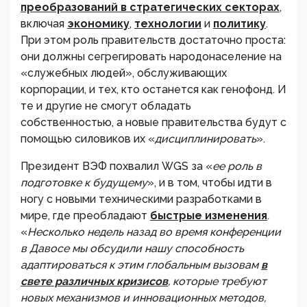
преобразований в стратегических секторах
,
включая
экономику
,
технологии
и
политику
.
При этом роль правительств достаточно проста:
они должны сегрегировать народонаселение на
«служебных людей», обслуживающих
корпорации, и тех, кто останется как генофонд. И
те и другие не смогут обладать
собственностью, а новые правительства будут с
помощью силовиков их «
дисциплинировать
».
Президент ВЭФ похвалил WGS за «
ее роль в
подготовке к будущему
», и в том, чтобы идти в
ногу с новыми техническими разработками в
мире, где преобладают
быстрые изменения
.
«
Несколько недель назад во время конференции
в Давосе мы обсудили нашу способность
адаптироваться к этим глобальным вызовам
в
свете различных кризисов
, которые требуют
новых механизмов и инновационных методов,