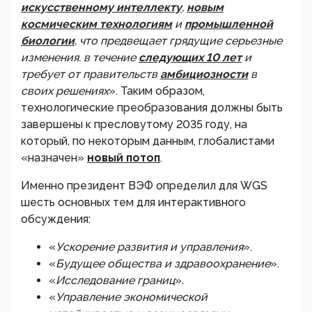
искусственному интеллекту
,
новым
космическим технологиям
и
промышленной
биологии
, что предвещает грядущие серьезные
изменения. в течение
следующих 10 лет
и
требует от правительств
амбициозности
в
своих решениях
». Таким образом,
технологические преобразования должны быть
завершены к пресловутому 2035 году, на
который, по некоторым данным, глобалистами
«назначен»
новый потоп
.
Именно президент ВЭФ определил для WGS
шесть основных тем для интерактивного
обсуждения:
«
Ускорение развития и управления
».
«
Будущее общества и здравоохранение
».
«
Исследование границ
».
«
Управление экономической