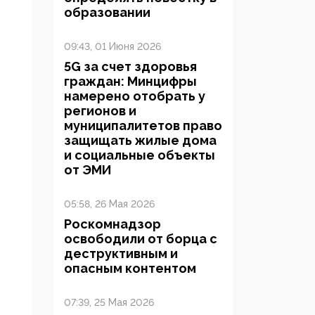
образовании
09:43, 01 Июня 2026
5G за счет здоровья
граждан: Минцифры
намерено отобрать у
регионов и
муниципалитетов право
защищать жилые дома
и социальные объекты
от ЭМИ
05:58, 26 Мая 2026
Роскомнадзор
освободили от борца с
деструктивным и
опасным контентом
07:39, 25 Мая 2026