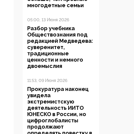
многодетные семьи
05:00, 13 Июня 2026
Разбор учебника
Обществознания под
редакцией Медведева:
суверенитет,
традиционные
ценности и немного
двоемыслия
11:53, 09 Июня 2026
Прокуратура наконец
увидела
экстремистскую
деятельность ИИТО
ЮНЕСКО в России, но
цифроглобалисты
продолжают
определять повестку в