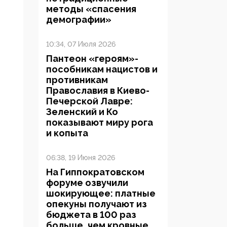
методы «спасения
демографии»
10:34, 07 Июля 2026
Пантеон «героям»-
пособникам нацистов и
противникам
Православия в Киево-
Печерской Лавре:
Зеленский и Ко
показывают миру рога
и копыта
06:38, 19 Июня 2026
На Гиппократовском
форуме озвучили
шокирующее: платные
опекуны получают из
бюджета в 100 раз
больше, чем кровные