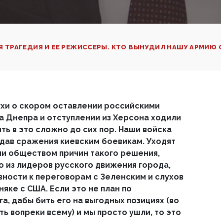
Я ТРАГЕДИЯ И ЕЕ РЕЖИССЕРЫ. КТО ВЫНУДИЛ НАШУ АРМИЮ 
лухи о скором оставлении российскими
а Днепра и отступлении из Херсона ходили
ть в это сложно до сих пор. Наши войска
е дав сражения киевским боевикам. Уходят
и обществом причин такого решения,
о из лидеров русского движения города,
вности к переговорам с Зеленским и слухов
яке с США. Если это не план по
а, дабы бить его на выгодных позициях (во
ть вопреки всему) и мы просто ушли, то это