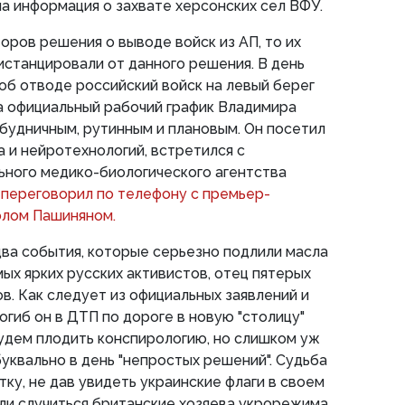
а информация о захвате херсонских сел ВФУ.
оров решения о выводе войск из АП, то их
станцировали от данного решения. В день
б отводе российский войск на левый берег
а официальный рабочий график Владимира
будничным, рутинным и плановым. Он посетил
 и нейротехнологий, встретился с
ного медико-биологического агентства
и
переговорил по телефону с премьер-
олом Пашиняном.
ва события, которые серьезно подлили масла
амых ярких русских активистов, отец пятерых
в. Как следует из официальных заявлений и
огиб он в ДТП по дороге в новую "столицу"
будем плодить конспирологию, но слишком уж
буквально в день "непростых решений". Судьба
тку, не дав увидеть украинские флаги в своем
гли случиться британские хозяева укрорежима,