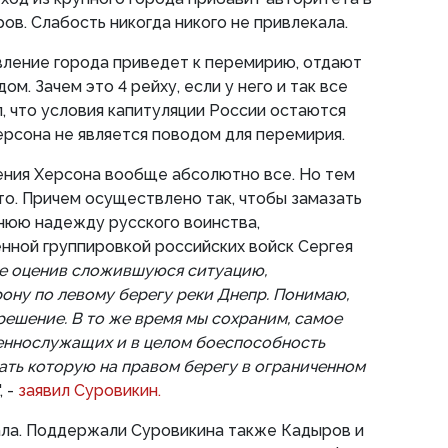
ов. Слабость никогда никого не привлекала.
вление города приведет к перемирию, отдают
м. Зачем это 4 рейху, если у него и так все
, что условия капитуляции России остаются
ерсона не является поводом для перемирия.
ения Херсона вообще абсолютно все. Но тем
о. Причем осуществлено так, чтобы замазать
нюю надежду русского воинства,
ной группировкой российских войск Сергея
е оценив сложившуюся ситуацию,
рону по левому берегу реки Днепр. Понимаю,
решение. В то же время мы сохраним, самое
оеннослужащих и в целом боеспособность
ать которую на правом берегу в ограниченном
", -
заявил Суровикин.
ла. Поддержали Суровикина также Кадыров и