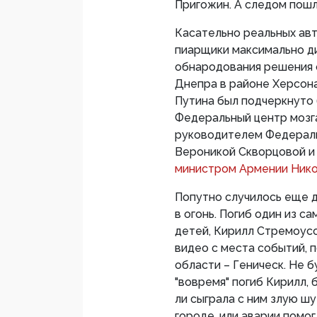
Пригожин. А следом пошл
Касательно реальных авт
пиарщики максимально ди
обнародования решения о
Днепра в районе Херсон
Путина был подчеркнуто 
Федеральный центр мозга
руководителем Федераль
Вероникой Скворцовой 
министром Армении Ник
Попутно случилось еще д
в огонь. Погиб один из с
детей, Кирилл Стремоусо
видео с места событий, п
области – Геническ. Не 
"вовремя" погиб Кирилл, 
ли сыграла с ним злую шу
городе, или аварии помо