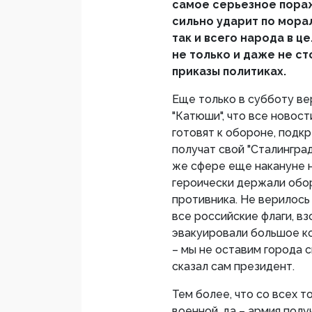
самое серьезное пораж
сильно ударит по мора
так и всего народа в ц
не только и даже не ст
приказы политиках.
Еще только в субботу ве
"Катюши", что все новост
готовят к обороне, подк
получат свой "Сталинград
же сфере еще накануне н
героически держали обор
противника. Не верилось
все российские флаги, вз
эвакуировали большое ко
– мы не оставим города с
сказал сам президент.
Тем более, что со всех т
военной, да – армия полу