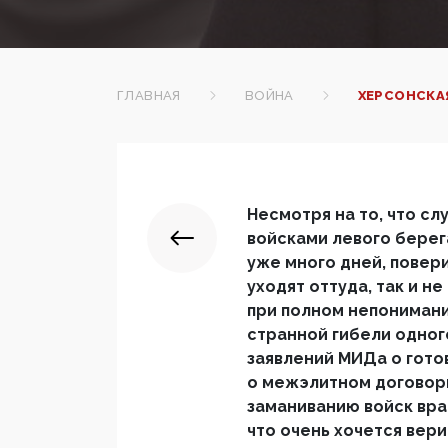
ГЛАВНАЯ
ВОЙНА
ХЕРСОНСКА
Несмотря на то, что с
войсками левого берег
уже много дней, повери
уходят оттуда, так и н
при полном непонимани
странной гибели одног
заявлений МИДа о гото
о межэлитном договорн
заманиванию войск враг
что очень хочется вери