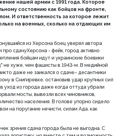
ение нашей армии с 1991 года. Которое
льному состоянию как бойцов на фронте,
елом. И ответственность за которое лежит
олько на военных, сколько на отдающих им
рнувшийся из Херсона боец уверял автора
и про сдачуХерсона - фейк, город активно
репления бойцам идут и украинские боевики
" не хуже, чем фашисты в 1943-м. В медийной
икто даже не заикался о сдаче– десантники
ону в Снигиревке, остановив удар крупных сил
 в уход из города даже когда оттуда убрали
орвали мосты, вывезли всех чиновников,
личество населения. В голове упорно сидело
вои на поругание нечисти, силам Ада, как
очек зрения сдача города была не выгодна. С
чала логистику, но вместе с тем и возможность