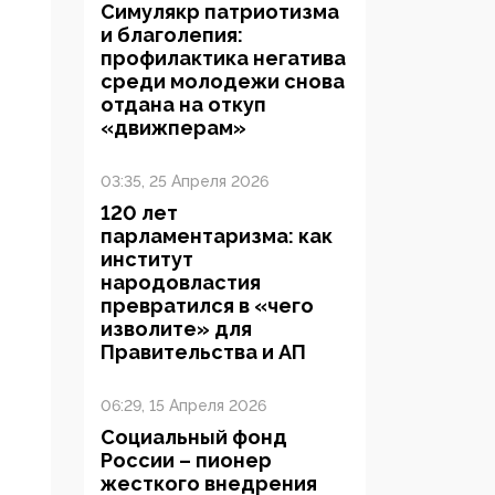
Симулякр патриотизма
и благолепия:
профилактика негатива
среди молодежи снова
отдана на откуп
«движперам»
03:35, 25 Апреля 2026
120 лет
парламентаризма: как
институт
народовластия
превратился в «чего
изволите» для
Правительства и АП
06:29, 15 Апреля 2026
Социальный фонд
России – пионер
жесткого внедрения