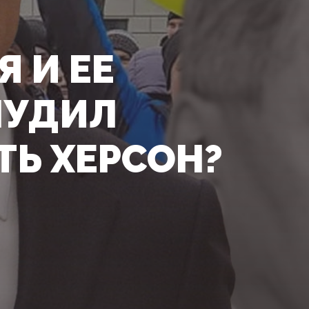
 И ЕЕ
НУДИЛ
Ь ХЕРСОН?