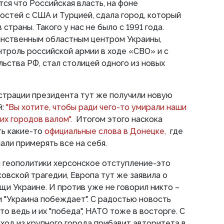
ся что Российская власть, на фоне
стей с США и Турцией, сдала город, который
страны. Такого у нас не было с 1991 года.
инственным областным центром Украины,
троль российской армии в ходе «СВО» и с
льства РФ, стал столицей одного из новых
трации президента тут же получили новую
й:
"Вы хотите, чтобы ради чего-то умирали наши
ких городов валом".
Итогом этого наскока
ть какие-то
официальные слова в Донецке,
где
чали примерять все на себя.
ия геополитики херсонское отступление-это
ковской трагедии, Европа тут же заявила о
и Украине. И против уже не говорил никто –
и "Украина побеждает". С радостью новость
то ведь и их "победа", НАТО тоже в восторге. С
уход из крупного города прибавит авторитета в