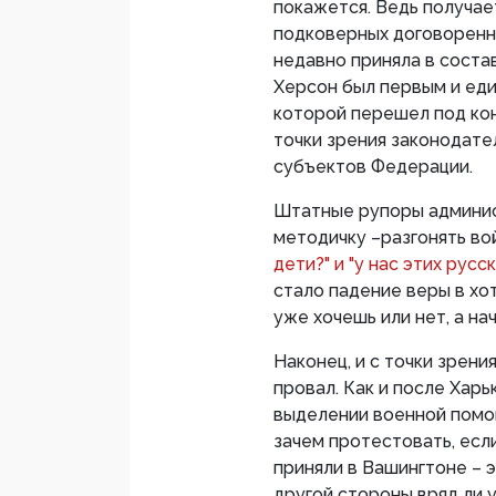
покажется. Ведь получает
подковерных договоренно
недавно приняла в состав 
Херсон был первым и ед
которой перешел под кон
точки зрения законодате
субъектов Федерации.
Штатные рупоры админис
методичку –разгонять во
дети?" и "у нас этих русс
стало падение веры в хо
уже хочешь или нет, а на
Наконец, и с точки зрен
провал. Как и после Харь
выделении военной помощ
зачем протестовать, есл
приняли в Вашингтоне – э
другой стороны вряд ли 