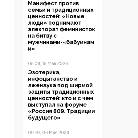
Манифест против
семьи и традиционных
ценностей: «Новые
люди» поднимают
электорат феминисток
на битву с
мужчинами-«бабуинам
и»
05:08, 15 Мая 2026
Эзотерика,
инфоцыганство и
лженаука под ширмой
защиты традиционных
ценностей: кто и с чем
выступал на форуме
«Россия 809. Традиции
будущего»
09:40, 06 Мая 2026