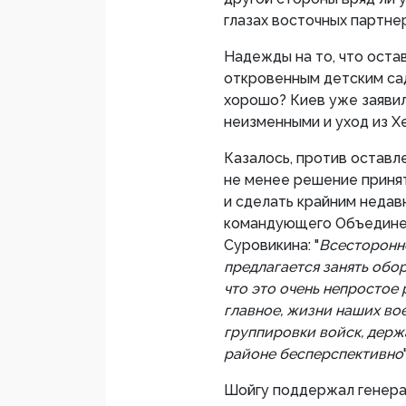
глазах восточных партнер
Надежды на то, что оста
откровенным детским садо
хорошо? Киев уже заявил
неизменными и уход из Х
Казалось, против оставл
не менее решение принят
и сделать крайним недав
командующего Объединен
Суровикина: "
Всесторонн
предлагается занять обо
что это очень непростое 
главное, жизни наших в
группировки войск, держ
районе бесперспективно
Шойгу поддержал генера