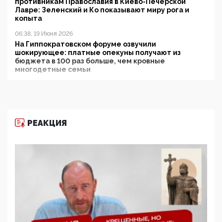
противникам Православия в Киево-Печерской
Лавре: Зеленский и Ко показывают миру рога и
копыта
06:38, 19 Июня 2026
На Гиппократовском форуме озвучили
шокирующее: платные опекуны получают из
бюджета в 100 раз больше, чем кровные
многодетные семьи
05:00, 13 Июня 2026
Разбор учебника Обществознания под редакцией
Медведева: суверенитет, традиционные ценности
и немного двоемыслия
РЕАКЦИЯ
11:53, 09 Июня 2026
Прокуратура наконец увидела экстремистскую
деятельность ИИТО ЮНЕСКО в России, но
цифроглобалисты продолжают определять
повестку в образовании
09:43, 01 Июня 2026
5G за счет здоровья граждан: Минцифры намерено
отобрать у регионов и муниципалитетов право
защищать жилые дома и социальные объекты от
ЭМИ