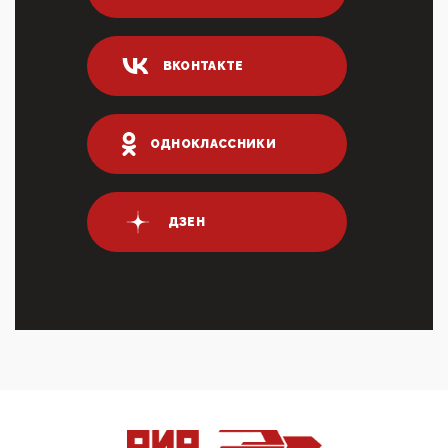
Суммарное вознаграждение менеджменту в 15
крупных банках по итогам 2025 года превысило 63
млрд руб. ...
ВКОНТАКТЕ
03:01, 10 Апреля 2026
Террорист и убийца Буданов вальяжно сообщил,
что союзники просили Киев не наносить удары по
энергети...
ОДНОКЛАССНИКИ
01:54, 10 Апреля 2026
ПрезидентПутинвчера вечером обьявил
Пасхальное перемирие с 16 часов субботы до конца
ДЗЕН
дня Воскресен...
01:09, 10 Апреля 2026
Цифроконцлагерь работает только на
входМошенники активно пользуются аккаунтами на
Госуслугах уме...
12:01, 10 Апреля 2026
Сионистское правительство благосклонно
разрешило православным христианам провести
обряд Схождения Бл...
09:40, 10 Апреля 2026
Честно говоря, ситуация с продвижением через