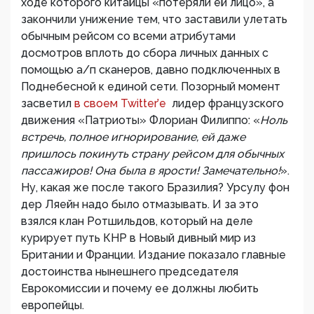
ходе которого китайцы «потеряли ей лицо», а
закончили унижение тем, что заставили улетать
обычным рейсом со всеми атрибутами
досмотров вплоть до сбора личных данных с
помощью а/п сканеров, давно подключенных в
Поднебесной к единой сети. Позорный момент
засветил
в своем Twitter’е
лидер французского
движения «Патриоты» Флориан Филиппо: «
Ноль
встречь, полное игнорирование, ей даже
пришлось покинуть страну рейсом для обычных
пассажиров! Она была в ярости! Замечательно!
».
Ну, какая же после такого Бразилия? Урсулу фон
дер Ляейн надо было отмазывать. И за это
взялся клан Ротшильдов, который на деле
курирует путь КНР в Новый дивный мир из
Британии и Франции. Издание показало главные
достоинства нынешнего председателя
Еврокомиссии и почему ее должны любить
европейцы.