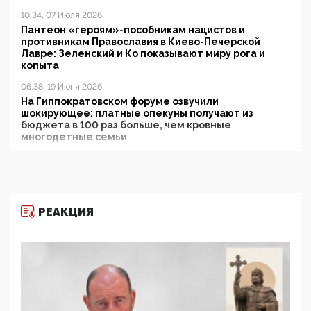
10:34, 07 Июля 2026
Пантеон «героям»-пособникам нацистов и
противникам Православия в Киево-Печерской
Лавре: Зеленский и Ко показывают миру рога и
копыта
06:38, 19 Июня 2026
На Гиппократовском форуме озвучили
шокирующее: платные опекуны получают из
бюджета в 100 раз больше, чем кровные
многодетные семьи
05:00, 13 Июня 2026
Разбор учебника Обществознания под редакцией
Медведева: суверенитет, традиционные ценности
и немного двоемыслия
РЕАКЦИЯ
11:53, 09 Июня 2026
Прокуратура наконец увидела экстремистскую
деятельность ИИТО ЮНЕСКО в России, но
цифроглобалисты продолжают определять
повестку в образовании
09:43, 01 Июня 2026
5G за счет здоровья граждан: Минцифры намерено