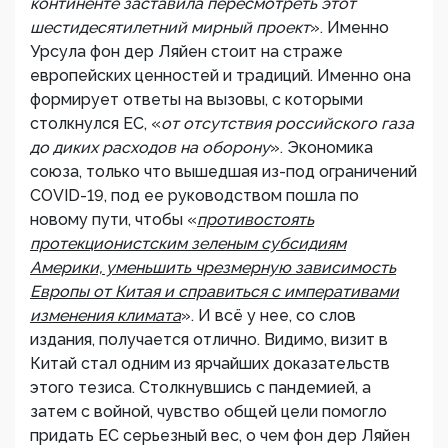
континенте заставила пересмотреть этот
шестидесятилетний мирный проект
». Именно
Урсула фон дер Ляйен стоит на страже
европейских ценностей и традиций. Именно она
формирует ответы на вызовы, с которыми
столкнулся ЕС, «
от отсутствия российского газа
до диких расходов на оборону
». Экономика
союза, только что вышедшая из-под ограничений
COVID-19, под ее руководством пошла по
новому пути, чтобы «
противостоять
протекционистским зеленым субсидиям
Америки, уменьшить чрезмерную зависимость
Европы от Китая и справиться с императивами
изменения климата
». И всё у нее, со слов
издания, получается отлично. Видимо, визит в
Китай стал одним из ярчайших доказательств
этого тезиса. Столкнувшись с пандемией, а
затем с войной, чувство общей цели помогло
придать ЕС серьезный вес, о чем фон дер Ляйен