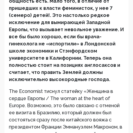
общность есть. Мало того, в отличие от
пришедших к власти феминисток, у нее 7
(семеро) детей!. Это настолько редкое
исключение для вымирающей Западной
Европы, что вызывает невольное уважение. И
все бы было хорошо, если бы врача-
гинеколога не «испортили» в Лондонской
школе экономики и Стэнфордском
университете в Калифорнии. Теперь она
полностью стоит на позициях англосаксов и
считает, что править Землей должны
исключительно высокородные господа.
The Economist тиснул статейку «Женщина в
сердце Европы / The woman at the heart of
Europe. Возможно, это было связано с отменой
ее визита в Бразилию, который должен был
состояться сразу после китайского вояжа с
президентом Франции Эммануэлем Макроном, в