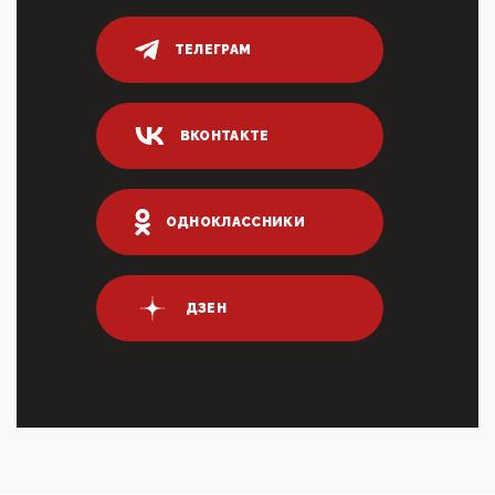
логических двухЗаполнение ИНН при любых
переводах по ...
ТЕЛЕГРАМ
03:35, 10 Апреля 2026
Суммарное вознаграждение менеджменту в 15
крупных банках по итогам 2025 года превысило 63
млрд руб. ...
ВКОНТАКТЕ
03:01, 10 Апреля 2026
Террорист и убийца Буданов вальяжно сообщил,
что союзники просили Киев не наносить удары по
энергети...
ОДНОКЛАССНИКИ
01:54, 10 Апреля 2026
ПрезидентПутинвчера вечером обьявил
Пасхальное перемирие с 16 часов субботы до конца
ДЗЕН
дня Воскресен...
01:09, 10 Апреля 2026
Цифроконцлагерь работает только на
входМошенники активно пользуются аккаунтами на
Госуслугах уме...
12:01, 10 Апреля 2026
Сионистское правительство благосклонно
разрешило православным христианам провести