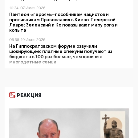
10:34, 07 Июля 2026
Пантеон «героям»-пособникам нацистов и
противникам Православия в Киево-Печерской
Лавре: Зеленский и Ко показывают миру рога и
копыта
06:38, 19 Июня 2026
На Гиппократовском форуме озвучили
шокирующее: платные опекуны получают из
бюджета в 100 раз больше, чем кровные
многодетные семьи
05:00, 13 Июня 2026
Разбор учебника Обществознания под редакцией
Медведева: суверенитет, традиционные ценности
и немного двоемыслия
РЕАКЦИЯ
11:53, 09 Июня 2026
Прокуратура наконец увидела экстремистскую
деятельность ИИТО ЮНЕСКО в России, но
цифроглобалисты продолжают определять
повестку в образовании
09:43, 01 Июня 2026
5G за счет здоровья граждан: Минцифры намерено