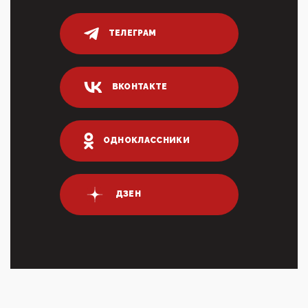
логических двухЗаполнение ИНН при любых
переводах по ...
ТЕЛЕГРАМ
03:35, 10 Апреля 2026
Суммарное вознаграждение менеджменту в 15
крупных банках по итогам 2025 года превысило 63
млрд руб. ...
ВКОНТАКТЕ
03:01, 10 Апреля 2026
Террорист и убийца Буданов вальяжно сообщил,
что союзники просили Киев не наносить удары по
энергети...
ОДНОКЛАССНИКИ
01:54, 10 Апреля 2026
ПрезидентПутинвчера вечером обьявил
Пасхальное перемирие с 16 часов субботы до конца
ДЗЕН
дня Воскресен...
01:09, 10 Апреля 2026
Цифроконцлагерь работает только на
входМошенники активно пользуются аккаунтами на
Госуслугах уме...
12:01, 10 Апреля 2026
Сионистское правительство благосклонно
разрешило православным христианам провести