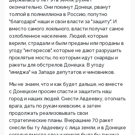
окончательно. Они покинут Донецк, рванут
толпой в полмиллиона в Россию, попутно
"благодаря" наши и свои власти за "защиту". И
вместо самого лояльного, власти получат самое
озлобленное население. Людей, которые
верили, страдали и были преданы или проданы в
угоду "интересов", которые не дают разрушить
проклятые мосты, по которым идут снаряды и
ракеты для обстрелов Донецка. В угоду
"имиджа" на Западе депутатов и чиновников.
Мы не знаем, что и как будет дальше, но вместе
с Донецком просим спасти и защитить наш
город и наших людей. Снести Авдеевку, отогнать
врага, дать по рукам киевским, а затем
продолжать реализовывать свои
стратегические планы. Вчерашние 70 ракет
снесли бы ту Авдеевку с лица земли, и в Донецке
сегодня вместо слез и криков была бы тишина.