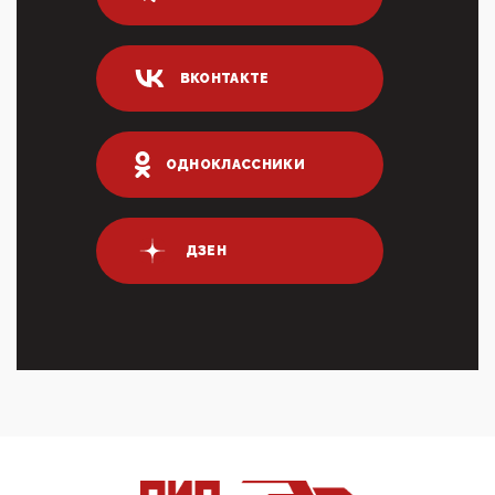
логических двухЗаполнение ИНН при любых
переводах по ...
03:35, 10 Апреля 2026
ВКОНТАКТЕ
Суммарное вознаграждение менеджменту в 15
крупных банках по итогам 2025 года превысило 63
млрд руб. ...
03:01, 10 Апреля 2026
ОДНОКЛАССНИКИ
Террорист и убийца Буданов вальяжно сообщил,
что союзники просили Киев не наносить удары по
энергети...
01:54, 10 Апреля 2026
ДЗЕН
ПрезидентПутинвчера вечером обьявил
Пасхальное перемирие с 16 часов субботы до конца
дня Воскресен...
01:09, 10 Апреля 2026
Цифроконцлагерь работает только на
входМошенники активно пользуются аккаунтами на
Госуслугах уме...
12:01, 10 Апреля 2026
Сионистское правительство благосклонно
разрешило православным христианам провести