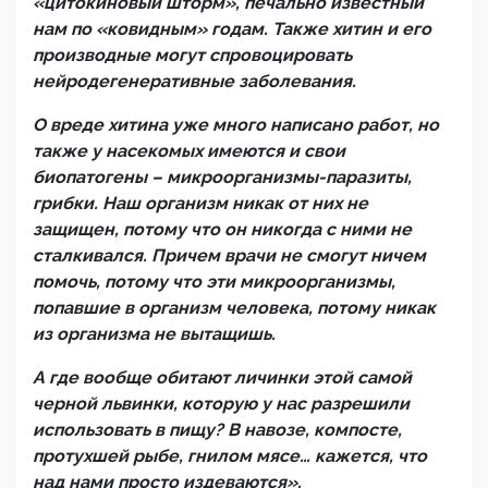
«цитокиновый шторм», печально известный
нам по «ковидным» годам. Также хитин и его
производные могут спровоцировать
нейродегенеративные заболевания.
О вреде хитина уже много написано работ, но
также у насекомых имеются и свои
биопатогены – микроорганизмы-паразиты,
грибки. Наш организм никак от них не
защищен, потому что он никогда с ними не
сталкивался. Причем врачи не смогут ничем
помочь, потому что эти микроорганизмы,
попавшие в организм человека, потому никак
из организма не вытащишь.
А где вообще обитают личинки этой самой
черной львинки, которую у нас разрешили
использовать в пищу? В навозе, компосте,
протухшей рыбе, гнилом мясе… кажется, что
над нами просто издеваются».