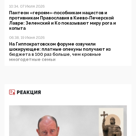
10:34, 07 Июля 2026
Пантеон «героям»-пособникам нацистов и
противникам Православия в Киево-Печерской
Лавре: Зеленский и Ко показывают миру рога и
копыта
06:38, 19 Июня 2026
На Гиппократовском форуме озвучили
шокирующее: платные опекуны получают из
бюджета в 100 раз больше, чем кровные
многодетные семьи
05:00, 13 Июня 2026
Разбор учебника Обществознания под редакцией
Медведева: суверенитет, традиционные ценности
и немного двоемыслия
РЕАКЦИЯ
11:53, 09 Июня 2026
Прокуратура наконец увидела экстремистскую
деятельность ИИТО ЮНЕСКО в России, но
цифроглобалисты продолжают определять
повестку в образовании
09:43, 01 Июня 2026
5G за счет здоровья граждан: Минцифры намерено