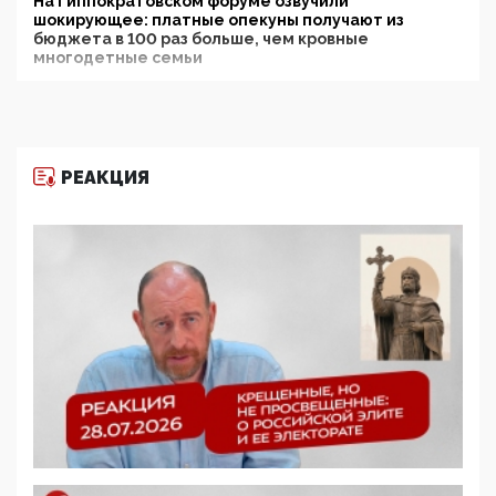
На Гиппократовском форуме озвучили
шокирующее: платные опекуны получают из
бюджета в 100 раз больше, чем кровные
многодетные семьи
05:00, 13 Июня 2026
Разбор учебника Обществознания под редакцией
Медведева: суверенитет, традиционные ценности
и немного двоемыслия
РЕАКЦИЯ
11:53, 09 Июня 2026
Прокуратура наконец увидела экстремистскую
деятельность ИИТО ЮНЕСКО в России, но
цифроглобалисты продолжают определять
повестку в образовании
09:43, 01 Июня 2026
5G за счет здоровья граждан: Минцифры намерено
отобрать у регионов и муниципалитетов право
защищать жилые дома и социальные объекты от
ЭМИ
05:58, 26 Мая 2026
Роскомнадзор освободили от борца с
деструктивным и опасным контентом
07:39, 25 Мая 2026