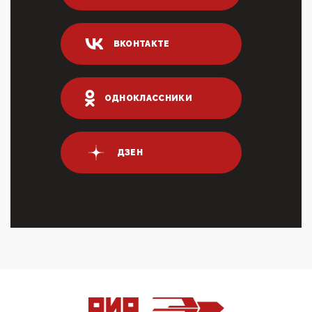
переводах по ...
03:35, 10 Апреля 2026
ВКОНТАКТЕ
Суммарное вознаграждение менеджменту в 15
крупных банках по итогам 2025 года превысило 63
млрд руб. ...
03:01, 10 Апреля 2026
ОДНОКЛАССНИКИ
Террорист и убийца Буданов вальяжно сообщил,
что союзники просили Киев не наносить удары по
энергети...
01:54, 10 Апреля 2026
ДЗЕН
ПрезидентПутинвчера вечером обьявил
Пасхальное перемирие с 16 часов субботы до конца
дня Воскресен...
01:09, 10 Апреля 2026
Цифроконцлагерь работает только на
входМошенники активно пользуются аккаунтами на
Госуслугах уме...
12:01, 10 Апреля 2026
Сионистское правительство благосклонно
разрешило православным христианам провести
обряд Схождения Бл...