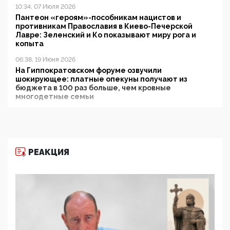
10:34, 07 Июля 2026
Пантеон «героям»-пособникам нацистов и
противникам Православия в Киево-Печерской
Лавре: Зеленский и Ко показывают миру рога и
копыта
06:38, 19 Июня 2026
На Гиппократовском форуме озвучили
шокирующее: платные опекуны получают из
бюджета в 100 раз больше, чем кровные
многодетные семьи
05:00, 13 Июня 2026
Разбор учебника Обществознания под редакцией
Медведева: суверенитет, традиционные ценности
и немного двоемыслия
РЕАКЦИЯ
11:53, 09 Июня 2026
Прокуратура наконец увидела экстремистскую
деятельность ИИТО ЮНЕСКО в России, но
цифроглобалисты продолжают определять
повестку в образовании
09:43, 01 Июня 2026
5G за счет здоровья граждан: Минцифры намерено
отобрать у регионов и муниципалитетов право