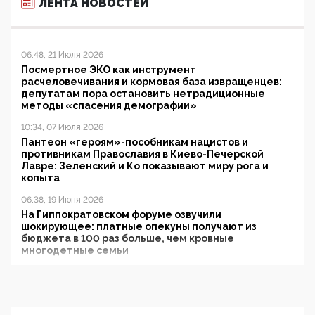
ЛЕНТА НОВОСТЕЙ
06:48, 21 Июля 2026
Посмертное ЭКО как инструмент
расчеловечивания и кормовая база извращенцев:
депутатам пора остановить нетрадиционные
методы «спасения демографии»
10:34, 07 Июля 2026
Пантеон «героям»-пособникам нацистов и
противникам Православия в Киево-Печерской
Лавре: Зеленский и Ко показывают миру рога и
копыта
06:38, 19 Июня 2026
На Гиппократовском форуме озвучили
шокирующее: платные опекуны получают из
бюджета в 100 раз больше, чем кровные
многодетные семьи
05:00, 13 Июня 2026
Разбор учебника Обществознания под редакцией
Медведева: суверенитет, традиционные ценности
и немного двоемыслия