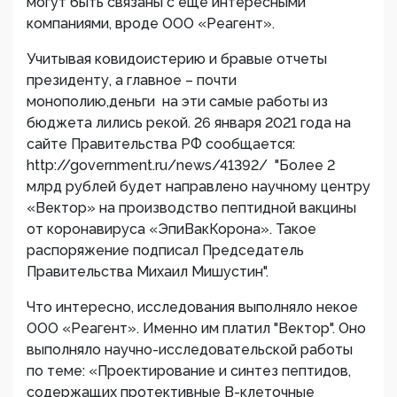
могут быть связаны с еще интересными
компаниями, вроде ООО «Реагент».
Учитывая ковидоистерию и бравые отчеты
президенту, а главное – почти
монополию,деньги на эти самые работы из
бюджета лились рекой. 26 января 2021 года на
сайте Правительства РФ сообщается:
http://government.ru/news/41392/ "Более 2
млрд рублей будет направлено научному центру
«Вектор» на производство пептидной вакцины
от коронавируса «ЭпиВакКорона». Такое
распоряжение подписал Председатель
Правительства Михаил Мишустин".
Что интересно, исследования выполняло некое
ООО «Реагент». Именно им платил "Вектор". Оно
выполняло научно-исследовательской работы
по теме: «Проектирование и синтез пептидов,
содержащих протективные В-клеточные