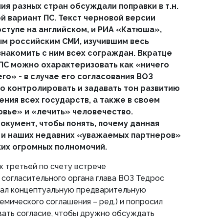
я разных стран обсуждали поправки в т.н.
й вариант ПС. Текст черновой версии
ступе на английском, и РИА «Катюша»,
ым российским СМИ, изучившим весь
знакомить с ним всех сограждан. Вкратце
 ПС можно охарактеризовать как «ничего
го» - в случае его согласования ВОЗ
о контролировать и задавать тон развитию
ния всех государств, а также в своем
вье» и «лечить» человечество.
окумент, чтобы понять, почему данная
 и наших недавних «уважаемых партнеров»
ких огромных полномочий.
к третьей по счету встрече
согласительного органа глава ВОЗ Тедрос
ал концептуальную предварительную
емического соглашения – ред.) и попросил
ать согласие, чтобы дружно обсуждать