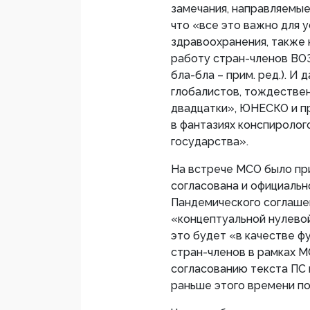
замечания, направляемые
что «все это важно для 
здравоохранения, также
работу стран-членов ВОЗ
бла-бла – прим. ред.). И
глобалистов, тождестве
двадцатки», ЮНЕСКО и п
в фантазиях конспироло
государства».
На встрече МСО было при
согласована и официальн
Пандемического соглашен
«концептуальной нулевой
это будет «в качестве 
стран-членов в рамках 
согласованию текста ПС н
раньше этого времени п