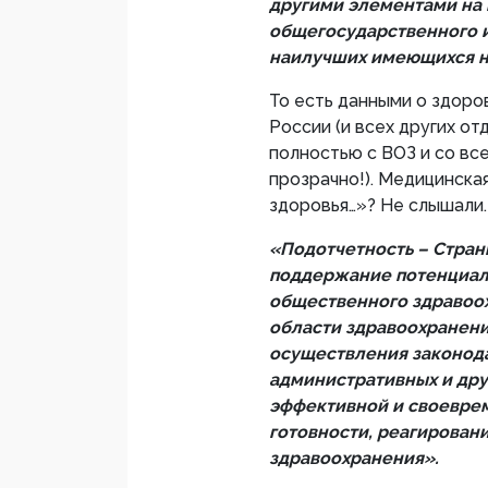
другими элементами на в
общегосударственного и
наилучших имеющихся н
То есть данными о здоро
России (и всех других о
полностью с ВОЗ и со вс
прозрачно!). Медицинска
здоровья…»? Не слышали.
«Подотчетность – Стран
поддержание потенциала
общественного здравоох
области здравоохранени
осуществления законода
административных и дру
эффективной и своевре
готовности, реагирован
здравоохранения».