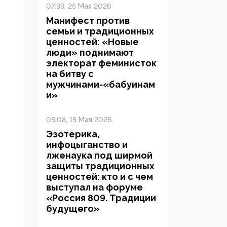
07:39, 25 Мая 2026
Манифест против
семьи и традиционных
ценностей: «Новые
люди» поднимают
электорат феминисток
на битву с
мужчинами-«бабуинам
и»
05:08, 15 Мая 2026
Эзотерика,
инфоцыганство и
лженаука под ширмой
защиты традиционных
ценностей: кто и с чем
выступал на форуме
«Россия 809. Традиции
будущего»