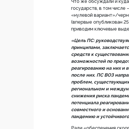
Что же обсуждали и куда
государств, в том числе
«нулевой вариант»/черн
(впервые опубликован 25 
приводим ключевые выде
«Цель ПС: руководствуя
принципами, заключаетс
средств к существовани
возможностей по предот
реагированию на них и 
после них. ПС ВОЗ напр
проблем, существующих 
региональном и междун
снижения риска пандеми
потенциала реагировани
совместного и основанн
пандемию и устойчивого
Ради «обеспечения скоо