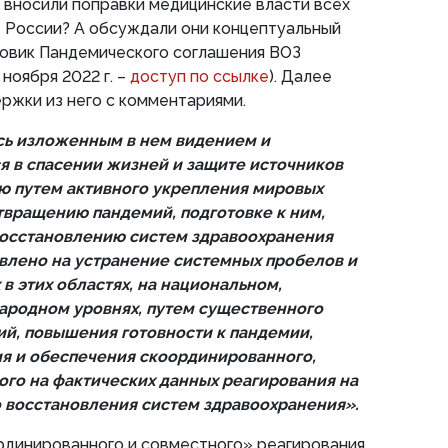
 вносили поправки медицинские власти всех
 – России? А обсуждали они концептуальный
овик Пандемического соглашения ВОЗ
ноября 2022 г. –
доступ по ссылке
). Далее
ржки из него с комментариями.
сь изложенным в нем видением и
я в спасении жизней и защите источников
ю путем активного укрепления мировых
вращению пандемий, подготовке к ним,
восстановлению систем здравоохранения
авлено на устранение системных пробелов и
в этих областях, на национальном,
ародном уровнях, путем существенного
й, повышения готовности к пандемии,
я и обеспечения скоординированного,
ого на фактических данных реагирования на
 восстановления систем здравоохранения».
рдинированного и совместного» реагирования