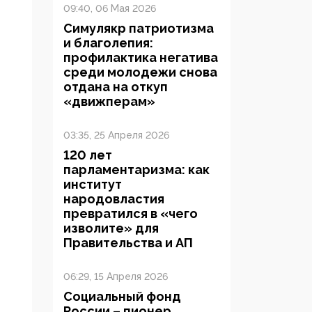
09:40, 06 Мая 2026
Симулякр патриотизма
и благолепия:
профилактика негатива
среди молодежи снова
отдана на откуп
«движперам»
03:35, 25 Апреля 2026
120 лет
парламентаризма: как
институт
народовластия
превратился в «чего
изволите» для
Правительства и АП
06:29, 15 Апреля 2026
Социальный фонд
России – пионер