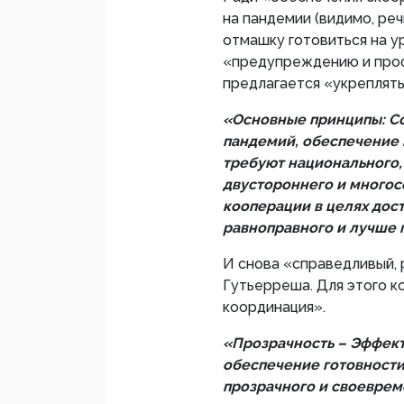
на пандемии (видимо, реч
отмашку готовиться на у
«предупреждению и проф
предлагается «укреплят
«Основные принципы: С
пандемий, обеспечение 
требуют национального,
двустороннего и многос
кооперации в целях дос
равноправного и лучше 
И снова «справедливый, 
Гутьерреша. Для этого 
координация».
«Прозрачность – Эффек
обеспечение готовности 
прозрачного и своевре