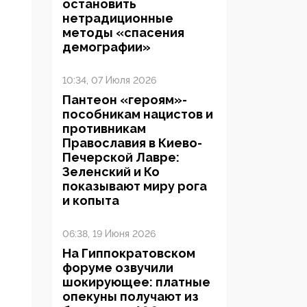
остановить
нетрадиционные
методы «спасения
демографии»
10:34, 07 Июля 2026
Пантеон «героям»-
пособникам нацистов и
противникам
Православия в Киево-
Печерской Лавре:
Зеленский и Ко
показывают миру рога
и копыта
06:38, 19 Июня 2026
На Гиппократовском
форуме озвучили
шокирующее: платные
опекуны получают из