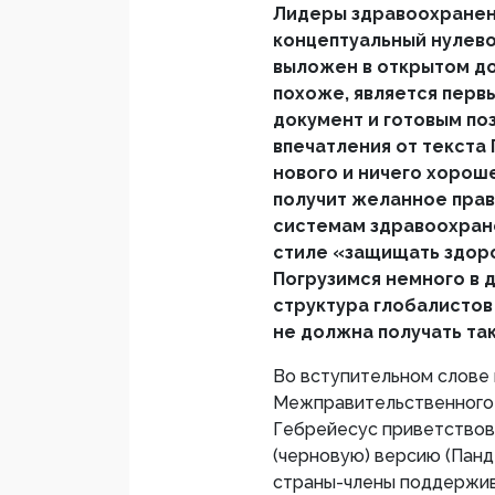
Лидеры здравоохранени
концептуальный нулево
выложен в открытом до
похоже, является перв
документ и готовым по
впечатления от текста
нового и ничего хороше
получит желанное прав
системам здравоохране
стиле «защищать здоро
Погрузимся немного в д
структура глобалистов
не должна получать та
Во вступительном слове 
Межправительственного 
Гебрейесус приветствов
(черновую) версию (Панд
страны-члены поддержив