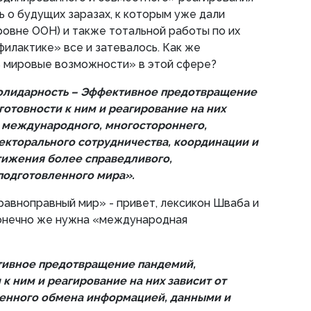
ь о будущих заразах, к которым уже дали
ровне ООН) и также тотальной работы по их
илактике» все и затевалось. Как же
ь мировые возможности» в этой сфере?
олидарность – Эффективное предотвращение
готовности к ним и реагирование на них
 международного, многостороннего,
екторального сотрудничества, координации и
тижения более справедливого,
подготовленного мира».
равноправный мир» - привет, лексикон Шваба и
конечно же нужна «международная
тивное предотвращение пандемий,
к ним и реагирование на них зависит от
менного обмена информацией, данными и