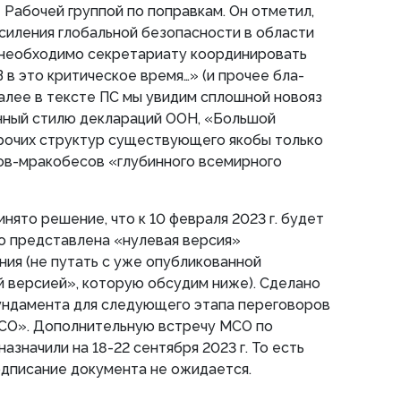
 Рабочей группой по поправкам. Он отметил,
усиления глобальной безопасности в области
 необходимо секретариату координировать
 в это критическое время…» (и прочее бла-
 далее в тексте ПС мы увидим сплошной новояз
нный стилю деклараций ООН, «Большой
рочих структур существующего якобы только
гов-мракобесов «глубинного всемирного
нято решение, что к 10 февраля 2023 г. будет
о представлена «нулевая версия»
ия (не путать с уже опубликованной
 версией», которую обсудим ниже). Сделано
фундамента для следующего этапа переговоров
МСО». Дополнительную встречу МСО по
азначили на 18-22 сентября 2023 г. То есть
одписание документа не ожидается.