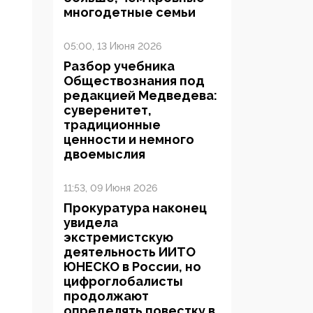
многодетные семьи
05:00, 13 Июня 2026
Разбор учебника
Обществознания под
редакцией Медведева:
суверенитет,
традиционные
ценности и немного
двоемыслия
11:53, 09 Июня 2026
Прокуратура наконец
увидела
экстремистскую
деятельность ИИТО
ЮНЕСКО в России, но
цифроглобалисты
продолжают
определять повестку в