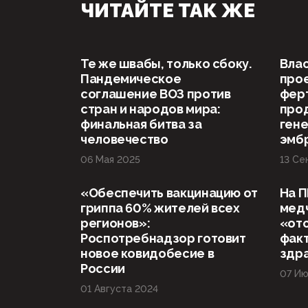
ЧИТАЙТЕ ТАК ЖЕ
Те же швабы, только сбоку.
Влас
Пандемическое
прое
соглашение ВОЗ против
фер
стран и народов мира:
про
финальная битва за
гене
человечество
эмб
06 Мая 2025
13 Се
«Обеспечить вакцинацию от
На П
гриппа 60% жителей всех
мед
регионов»:
«от
Роспотребнадзор готовит
факт
новое ковидобесие в
здр
России
07 Ию
01 Августа 2024