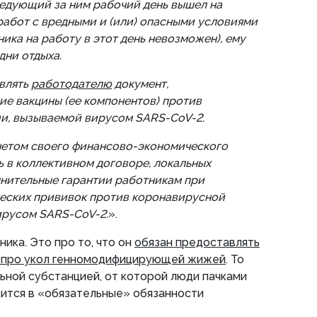
следующий за ним рабочий день вышел на
работ с вредными и (или) опасными условиями
ника на работу в этот день невозможен), ему
дни отдыха.
влять
работодателю
документ,
е вакцины (ее компонентов) против
и, вызываемой вирусом SARS-CoV-2.
четом своего финансово-экономического
 в коллективном договоре, локальных
лнительные гарантии работникам при
еских прививок против коронавирусной
ирусом SARS-CoV-2.
».
ника. Это про то, что он
обязан предоставлять
 про укол генномодифицирующей жижей
. То
ьной субстанцией, от которой люди пачками
дится в «обязательные» обязанности