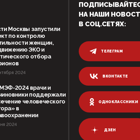
ПОДПИСЫВАЙТЕ
НА НАШИ НОВОС
В СОЦ.СЕТЯХ:
ти Москвы запустили
кт по контролю
тильности женщин,
движению ЭКО и
ТЕЛЕГРАМ
тического отбора
рионов
нтября 2024
ВКОНТАКТЕ
МЭФ-2024 врачи и
чиновники поддержали
сечение человеческого
ОДНОКЛАССНИКИ
ора» в
авоохранении
ня 2024
ДЗЕН