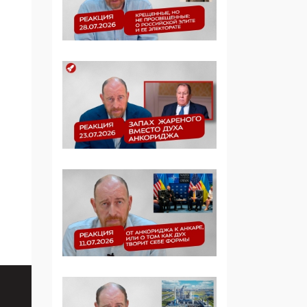
Манифест против
семьи и традиционных
ценностей: «Новые
люди» поднимают
электорат феминисток
на битву с
мужчинами-«бабуинам
и»
05:08, 15 Мая 2026
Эзотерика,
инфоцыганство и
лженаука под ширмой
защиты традиционных
ценностей: кто и с чем
выступал на форуме
«Россия 809. Традиции
будущего»
09:40, 06 Мая 2026