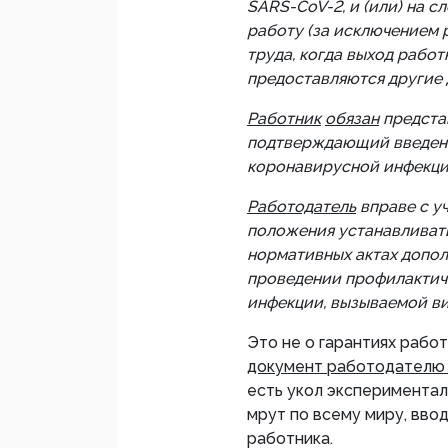
SARS-CoV-2, и (или) на 
работу (за исключением 
труда, когда выход работ
предоставляются другие 
Работник
обязан
предста
подтверждающий введени
коронавирусной инфекци
Работодатель
вправе с у
положения устанавливать
нормативных актах допо
проведении профилактич
инфекции, вызываемой в
Это не о гарантиях работ
документ работодателю
есть укол экспериментал
мрут по всему миру, вво
работника.