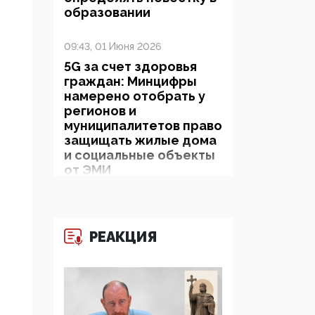
образовании
09:43, 01 Июня 2026
5G за счет здоровья
граждан: Минцифры
намерено отобрать у
регионов и
муниципалитетов право
защищать жилые дома
и социальные объекты
от ЭМИ
05:58, 26 Мая 2026
Роскомнадзор
РЕАКЦИЯ
освободили от борца с
деструктивным и
опасным контентом
07:39, 25 Мая 2026