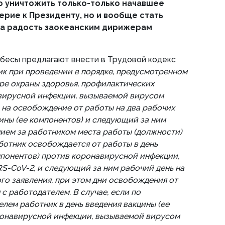
о уничтожить только-только начавшее
ерие к Президенту, но и вообще стать
на радость заокеанским дирижерам
обесы предлагают внести в Трудовой кодекс
к при проведении в порядке, предусмотренном
ре охраны здоровья, профилактических
вирусной инфекции, вызываемой вирусом
 на освобождение от работы на два рабочих
цины (ее компонентов) и следующий за ним
нием за работником места работы (должности)
аботник освобождается от работы в день
мпонентов) против коронавирусной инфекции,
-CoV-2, и следующий за ним рабочий день на
го заявления, при этом дни освобождения от
с работодателем. В случае, если по
лем работник в день введения вакцины (ее
ронавирусной инфекции, вызываемой вирусом