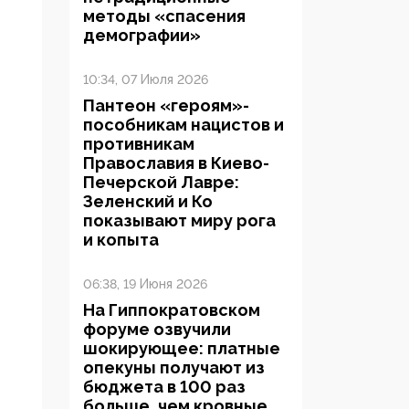
методы «спасения
демографии»
10:34, 07 Июля 2026
Пантеон «героям»-
пособникам нацистов и
противникам
Православия в Киево-
Печерской Лавре:
Зеленский и Ко
показывают миру рога
и копыта
06:38, 19 Июня 2026
На Гиппократовском
форуме озвучили
шокирующее: платные
опекуны получают из
бюджета в 100 раз
больше, чем кровные