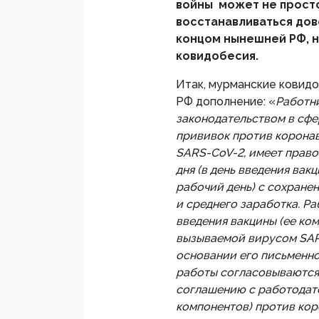
войны может не прост
восстанавливаться дов
концом нынешней РФ, 
ковидобесия.
Итак, мурманские ковид
РФ дополнение: «
Работни
законодательством в сфе
прививок против корона
SARS-CoV-2, имеет право
дня (в день введения вак
рабочий день) с сохране
и среднего заработка. Р
введения вакцины (ее ко
вызываемой вирусом SARS
основании его письменно
работы согласовываются 
соглашению с работодате
компонентов) против ко