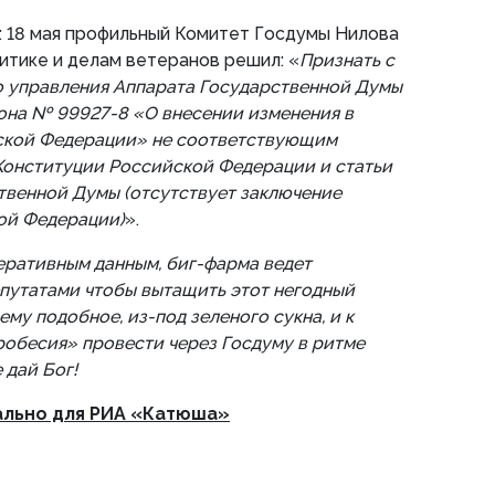
: 18 мая профильный Комитет Госдумы Нилова
литике и делам ветеранов решил: «
Признать с
о управления Аппарата Государственной Думы
она № 99927-8 «О внесении изменения в
ской Федерации» не соответствующим
Конституции Российской Федерации и статьи
твенной Думы (отсутствует заключение
ой Федерации)
».
еративным данным, биг-фарма ведет
путатами чтобы вытащить этот негодный
ему подобное, из-под зеленого сукна, и к
робесия» провести через Госдуму в ритме
 дай Бог!
ально для РИА «Катюша»