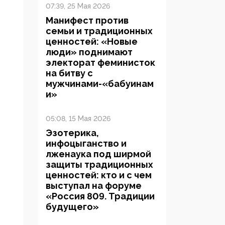
07:39, 25 Мая 2026
Манифест против
семьи и традиционных
ценностей: «Новые
люди» поднимают
электорат феминисток
на битву с
мужчинами-«бабуинам
и»
05:08, 15 Мая 2026
Эзотерика,
инфоцыганство и
лженаука под ширмой
защиты традиционных
ценностей: кто и с чем
выступал на форуме
«Россия 809. Традиции
будущего»