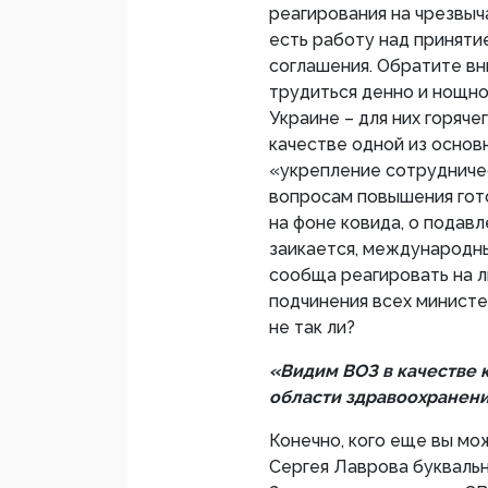
реагирования на чрезвыч
есть работу над принят
соглашения. Обратите в
трудиться денно и нощно
Украине – для них горяче
качестве одной из основ
«укрепление сотрудниче
вопросам повышения гото
на фоне ковида, о подав
заикается, международн
сообща реагировать на 
подчинения всех министе
не так ли?
«Видим ВОЗ в качестве
области здравоохранени
Конечно, кого еще вы м
Сергея Лаврова буквально