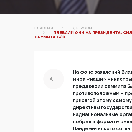
ГЛАВНАЯ
ЗДОРОВЬЕ
ПЛЕВАЛИ ОНИ НА ПРЕЗИДЕНТА: СИ
САММИТА G20
На фоне заявлений Вла
мира «наши» министры 
преддверии саммита G
противоположным – пр
присягой этому самому
директивы государств
наднациональные орга
собрал в формате онл
Пандемического согла