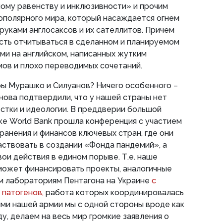
ому равенству и инклюзивности» и прочим
ополярного мира, который насаждается огнем
 руками англосаксов и их сателлитов. Причем
сть отчитываться в сделанном и планируемом
и на английском, написанных жутким
мов и плохо переводимых сочетаний.
ры Мурашко и Силуанов? Ничего особенного –
нова подтвердили, что у нашей страны нет
стки и идеологии. В преддверии большой
е World Bank прошла конференция с участием
анения и финансов ключевых стран, где они
ствовать в создании «Фонда пандемий», а
ои действия в едином порыве. Т.е. наше
может финансировать проекты, аналогичные
м лабораториям Пентагона на Украине
с
 патогенов,
работа которых координировалась
иями нашей армии мы с одной стороны вроде как
у, делаем на весь мир громкие заявления о