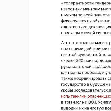
«толерантности, гендерн
известным мантрам мног
и мечом по всей планете
фиксируется их обязанно
однотипными декларациям
новоязом с кучей синони
А что же «наши» минист
они своими действиями с
никакой суверенной пове
сходки G20 при поддержк
руководителей здравоохр
клятвенно пообещали уча
также координировать св
государство в будущем 
якобы исследовательски
испытаниями опаснейших
в том числе и ВОЗ. Усил
выводим их на чистую вод