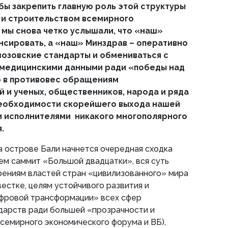
бы закрепить главную роль этой структуры
 и строительством всемирного
 мы снова четко услышали, что «наш»
нсировать, а «наш» Минздрав – оперативно
 возовские стандарты и обмениваться с
медицинскими данными ради «победы над
о в противовес обращениям
 и ученых, общественников, народа и ряда
необходимости скорейшего выхода нашей
ми исполнителями никакого многополярного
.
на острове Бали начнется очередная сходка
ем саммит «Большой двадцатки», вся суть
рениям властей стран «цивилизованного» мира
естке, целям устойчивого развития и
фровой трансформации» всех сфер
дарств ради большей «прозрачности и
семирного экономического форума и ВБ),