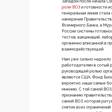
Западом после начала СВ
роли ВОЗ
и готовности ис
генеральная линия стала
намерения Правительства
Всемирного Банка, а Мур
России системы готовнос
тестов, вакцинаций, лабо
органично вписанной в п
взаимодействующей.
Нам уже сильно надоело 
работодателям в сотый р
руководящей ролью орга
являются США, Фонд Билл
вероятно, наши самые бо
мнению. С той самой ВОЗ
признанию правительств
самой ВОЗ, которая рату
снятие всех ограничений