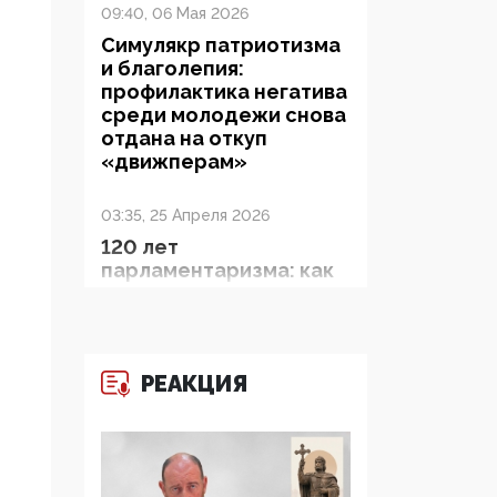
09:40, 06 Мая 2026
Симулякр патриотизма
и благолепия:
профилактика негатива
среди молодежи снова
отдана на откуп
«движперам»
03:35, 25 Апреля 2026
120 лет
парламентаризма: как
институт
народовластия
превратился в «чего
изволите» для
РЕАКЦИЯ
Правительства и АП
06:29, 15 Апреля 2026
Социальный фонд
России – пионер