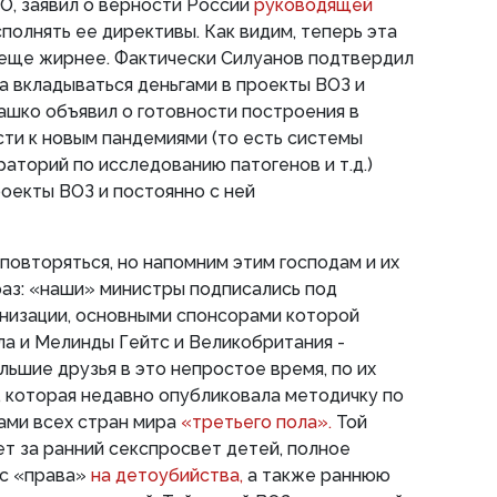
О, заявил о верности России
руководящей
полнять ее директивы. Как видим, теперь эта
 еще жирнее. Фактически Силуанов подтвердил
 вкладываться деньгами в проекты ВОЗ и
ашко объявил о готовности построения в
ти к новым пандемиями (то есть системы
раторий по исследованию патогенов и т.д.)
роекты ВОЗ и постоянно с ней
повторяться, но напомним этим господам и их
аз: «наши» министры подписались под
низации, основными спонсорами которой
а и Мелинды Гейтс и Великобритания -
льшие друзья в это непростое время, по их
, которая недавно опубликовала методичку по
ами всех стран мира
«третьего пола».
Той
ет за ранний секспросвет детей, полное
 с «права»
на детоубийства,
а также раннюю