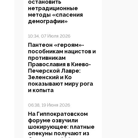
остановить
нетрадиционные
методы «спасения
демографии»
10:34, 07 Июля 2026
Пантеон «героям»-
пособникам нацистов и
противникам
Православия в Киево-
Печерской Лавре:
Зеленский и Ко
показывают миру рога
и копыта
06:38, 19 Июня 2026
На Гиппократовском
форуме озвучили
шокирующее: платные
опекуны получают из