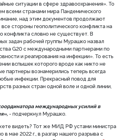
айные ситуации в сфере здравоохранения». То
ием всеми странами мира Пандемического
нимание, над этим документов продолжают
 все стороны геополитического конфликта на
го конфликта словно не существует. В
ных задач рабочей группы Мурашко назвал
ства G20 с международными партнерами по
вности и реагирования на инфекции». То есть
лении вспышек которого вроде как никто не
ые партнеры вознамерились теперь всегда
любые инфекции. Прекрасный повод для
рств разных стран одной воле и одной линии,
 координатора международных усилий в
я»,
- подчеркнул Мурашко.
ожете видеть? Тот же МИД РФ устами министра
 в мае 2022 г., в разгар нашего разрыва с