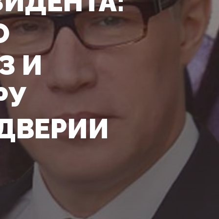
ЗИДЕНТА:
О
З И
РУ
ДДВЕРИИ