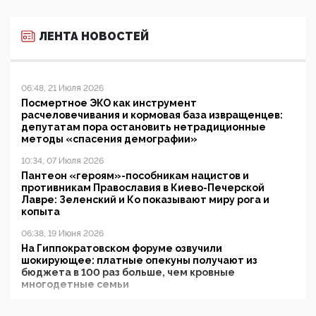
ЛЕНТА НОВОСТЕЙ
06:48, 21 Июля 2026
Посмертное ЭКО как инструмент
расчеловечивания и кормовая база извращенцев:
депутатам пора остановить нетрадиционные
методы «спасения демографии»
10:34, 07 Июля 2026
Пантеон «героям»-пособникам нацистов и
противникам Православия в Киево-Печерской
Лавре: Зеленский и Ко показывают миру рога и
копыта
06:38, 19 Июня 2026
На Гиппократовском форуме озвучили
шокирующее: платные опекуны получают из
бюджета в 100 раз больше, чем кровные
многодетные семьи
05:00, 13 Июня 2026