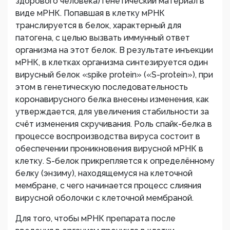
здорового человека) генетический материал в
виде мРНК. Попавшая в клетку мРНК
транслируется в белок, характерный для
патогена, с целью вызвать иммунный ответ
организма на этот белок. В результате инъекции
мРНК, в клетках организма синтезируется один
вирусный белок «spike protein» («S-protein»), при
этом в генетическую последовательность
коронавирусного белка внесены изменения, как
утверждается, для увеличения стабильности за
счёт изменения скручивания. Роль спайк-белка в
процессе воспроизводства вируса состоит в
обеспечении проникновения вирусной мРНК в
клетку. S-белок прикрепляется к определённому
белку (энзиму), находящемуся на клеточной
мембране, с чего начинается процесс слияния
вирусной оболочки с клеточной мембраной.
Для того, чтобы мРНК препарата после