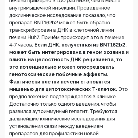
печени примерно в 100 раз ниже, чем в месте
внутримышечной инъекции. Проведенное
доклиническое исследование показало, что
препарат BNT162b2 может быть обратно
транскрибирован в ДНК в клеточной линии
печени Huh7. Причём происходит это в течение
4-7 часов
. Если ДНК, полученная из BNT162b2,
может быть интегрирована в геном хозяина и
влиять на целостность ДНК реципиента, то
это потенциально может опосредовать
генотоксические побочные эффекты.
Фактически клетки печени становятся
мишенью для цитотоксических Т-клеток.
Это
предположение подтверждается в клинике.
Достаточно только одного введения, чтобы
развился аутоиммунный гепатит. Требуются
дальнейшие клинические исследования для
установления связи между введением
препаратов для профилактики новой