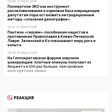
06:48, 21 Июля 2026
Посмертное ЭКО как инструмент
расчеловечивания и кормовая база извращенцев:
депутатам пора остановить нетрадиционные
методы «спасения демографии»
10:34, 07 Июля 2026
Пантеон «героям»-пособникам нацистов и
противникам Православия в Киево-Печерской
Лавре: Зеленский и Ко показывают миру рога и
копыта
06:38, 19 Июня 2026
На Гиппократовском форуме озвучили
шокирующее: платные опекуны получают из
бюджета в 100 раз больше, чем кровные
многодетные семьи
05:00, 13 Июня 2026
Разбор учебника Обществознания под редакцией
Медведева: суверенитет, традиционные ценности
и немного двоемыслия
РЕАКЦИЯ
11:53, 09 Июня 2026
Прокуратура наконец увидела экстремистскую
деятельность ИИТО ЮНЕСКО в России, но