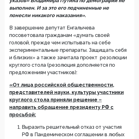
указов» Владимира Путина по демографии не
выполнен. И за это его подчиненные не
понесли никакого наказания».
В завершение депутат Енгалычева
посоветовала гражданам «думать своей
головой, прежде чем испытывать на себе
экспериментальные препараты. Защищать себя
и близких» а также зачитала проект резолюции
круглого стола (резолюция дополняется по
предложениям участников):
«От лица российской общественности,
представителей науки, культуры участники
круглого стола приняли решение –
направить обращение президенту РФ с
просьбой:
Выразить решительный отказ от участия
РФ в Пандемическом соглашении в любых