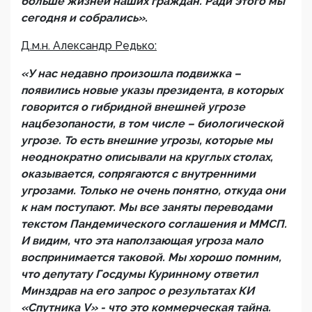
больше жизней наших граждан. Ради этого мы
сегодня и собрались».
Д.м.н. Александр Редько:
«У нас недавно произошла подвижка –
появились новые указы президента, в которых
говорится о гибридной внешней угрозе
нацбезопаности, в том числе – биологической
угрозе. То есть внешние угрозы, которые мы
неоднократно описывали на круглых столах,
оказывается, сопрягаются с внутренними
угрозами. Только не очень понятно, откуда они
к нам поступают. Мы все заняты переводами
текстом Пандемического соглашения и ММСП.
И видим, что эта наползающая угроза мало
воспринимается таковой. Мы хорошо помним,
что депутату Госдумы Куринному ответил
Минздрав на его запрос о результатах КИ
«Спутника V» - что это коммерческая тайна.