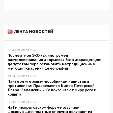
ЛЕНТА НОВОСТЕЙ
06:48, 21 Июля 2026
Посмертное ЭКО как инструмент
расчеловечивания и кормовая база извращенцев:
депутатам пора остановить нетрадиционные
методы «спасения демографии»
10:34, 07 Июля 2026
Пантеон «героям»-пособникам нацистов и
противникам Православия в Киево-Печерской
Лавре: Зеленский и Ко показывают миру рога и
копыта
06:38, 19 Июня 2026
На Гиппократовском форуме озвучили
шокирующее: платные опекуны получают из