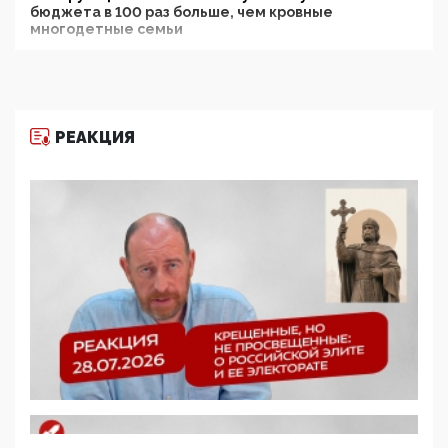
бюджета в 100 раз больше, чем кровные
многодетные семьи
05:00, 13 Июня 2026
Разбор учебника Обществознания под редакцией
Медведева: суверенитет, традиционные ценности
и немного двоемыслия
РЕАКЦИЯ
11:53, 09 Июня 2026
Прокуратура наконец увидела экстремистскую
деятельность ИИТО ЮНЕСКО в России, но
цифроглобалисты продолжают определять
повестку в образовании
09:43, 01 Июня 2026
5G за счет здоровья граждан: Минцифры намерено
отобрать у регионов и муниципалитетов право
защищать жилые дома и социальные объекты от
ЭМИ
05:58, 26 Мая 2026
Роскомнадзор освободили от борца с
деструктивным и опасным контентом
07:39, 25 Мая 2026
Манифест против семьи и традиционных