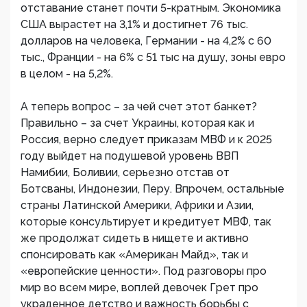
отставание станет почти 5-кратным. Экономика
США вырастет на 3,1% и достигнет 76 тыс.
долларов на человека, Германии - на 4,2% с 60
тыс., Франции - на 6% с 51 тыс на душу, зоны евро
в целом - на 5,2%.
А теперь вопрос – за чей счет этот банкет?
Правильно – за счет Украины, которая как и
Россия, верно следует приказам МВФ и к 2025
году выйдет на подушевой уровень ВВП
Намибии, Боливии, серьезно отстав от
Ботсваны, Индонезии, Перу. Впрочем, остальные
страны Латинской Америки, Африки и Азии,
которые консультирует и кредитует МВФ, так
же продолжат сидеть в нищете и активно
спонсировать как «Американ Майд», так и
«европейские ценности». Под разговоры про
мир во всем мире, воплей девочек Грет про
украденное детство и важность борьбы с