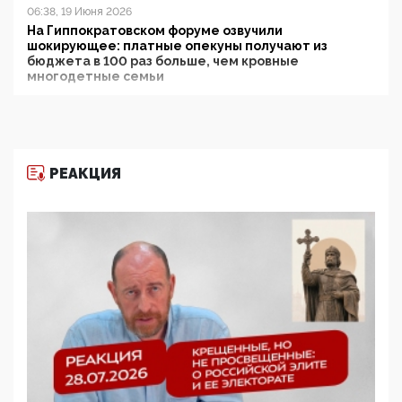
06:38, 19 Июня 2026
На Гиппократовском форуме озвучили
шокирующее: платные опекуны получают из
бюджета в 100 раз больше, чем кровные
многодетные семьи
05:00, 13 Июня 2026
Разбор учебника Обществознания под редакцией
Медведева: суверенитет, традиционные ценности
и немного двоемыслия
РЕАКЦИЯ
11:53, 09 Июня 2026
Прокуратура наконец увидела экстремистскую
деятельность ИИТО ЮНЕСКО в России, но
цифроглобалисты продолжают определять
повестку в образовании
09:43, 01 Июня 2026
5G за счет здоровья граждан: Минцифры намерено
отобрать у регионов и муниципалитетов право
защищать жилые дома и социальные объекты от
ЭМИ
05:58, 26 Мая 2026
Роскомнадзор освободили от борца с
деструктивным и опасным контентом