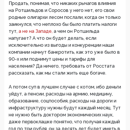
Продать, понимая, что никаких рычагов влияния
на Ротшильдов и Соросов у него нет, его свои
родные олигархи лесом послали, когда он только
заикнулся, что неплохо бы было платить налоги
тут,
а не на Западе,
а чем он Ротшильда
напугает? А что он будет делать, если
исключительно из выгоды и конкуренции наши
компании начнут банкротить, как это уже было в
90-х или поднимут цены и тарифы для
населения? Да ничего, требовать от Росстата
рассказать, как мы стали жить еще богаче.
А потом суп в лучшем случае с котом, ибо деньги
уйдут, а пенсии, расходы на армию, медицину,
образование, соцпособия, расходы на дороги и
инфраструктуру нужны будут каждый месяц. Тут
не нужно быть доктором экономических наук,
даже первоклашке понятно, что получая каждый
год по три рубля, он за десять лет будет иметь в