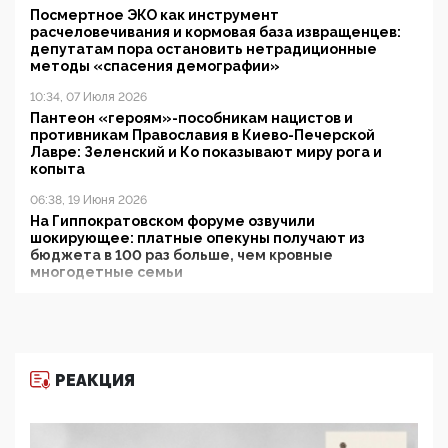
Посмертное ЭКО как инструмент
расчеловечивания и кормовая база извращенцев:
депутатам пора остановить нетрадиционные
методы «спасения демографии»
10:34, 07 Июля 2026
Пантеон «героям»-пособникам нацистов и
противникам Православия в Киево-Печерской
Лавре: Зеленский и Ко показывают миру рога и
копыта
06:38, 19 Июня 2026
На Гиппократовском форуме озвучили
шокирующее: платные опекуны получают из
бюджета в 100 раз больше, чем кровные
многодетные семьи
05:00, 13 Июня 2026
Разбор учебника Обществознания под редакцией
Медведева: суверенитет, традиционные ценности
и немного двоемыслия
РЕАКЦИЯ
11:53, 09 Июня 2026
Прокуратура наконец увидела экстремистскую
деятельность ИИТО ЮНЕСКО в России, но
цифроглобалисты продолжают определять