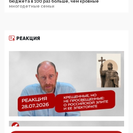
бюджета в 100 раз больше, чем кровные
многодетные семьи
05:00, 13 Июня 2026
Разбор учебника Обществознания под редакцией
Медведева: суверенитет, традиционные ценности
и немного двоемыслия
РЕАКЦИЯ
11:53, 09 Июня 2026
Прокуратура наконец увидела экстремистскую
деятельность ИИТО ЮНЕСКО в России, но
цифроглобалисты продолжают определять
повестку в образовании
09:43, 01 Июня 2026
5G за счет здоровья граждан: Минцифры намерено
отобрать у регионов и муниципалитетов право
защищать жилые дома и социальные объекты от
ЭМИ
05:58, 26 Мая 2026
Роскомнадзор освободили от борца с
деструктивным и опасным контентом
07:39, 25 Мая 2026
Манифест против семьи и традиционных