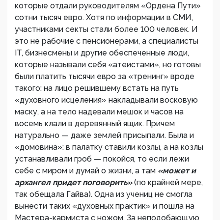
которые отдали руководителям «Ордена Пути»
сотни тысяч евро. Хотя по информации в СМИ,
участниками секты стали более 100 человек. И
это не рабочие с пенсионерами, а специалисты
IT, бизнесмены и другие обеспеченные люди,
которые называли себя «атеистами», но готовы
были платить тысячи евро за «тренинг» вроде
такого: на лицо решившему встать на путь
«духовного исцеления» накладывали восковую
маску, а на тело надевали мешок и часов на
восемь клали в деревянный ящик. Причем
натурально — даже землей присыпали. Была и
«домовина»: в палатку ставили козлы, а на козлы
устанавливали гроб — покойся, то если лежи
себе с миром и думай о жизни, а там
«может и
архангел придет поговорить»
(по крайней мере,
так обещала Гайва). Одна из учениц не смогла
вынести таких «духовных практик» и пошла на
Мастера-кармиста с ножом. За неподобающую