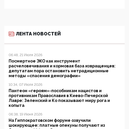
ЛЕНТА НОВОСТЕЙ
06:48, 21 Июля 2026
Посмертное ЭКО как инструмент
расчеловечивания и кормовая база извращенцев:
депутатам пора остановить нетрадиционные
методы «спасения демографии»
10:34, 07 Июля 2026
Пантеон «героям»-пособникам нацистов и
противникам Православия в Киево-Печерской
Лавре: Зеленский и Ко показывают миру рога и
копыта
06:38, 19 Июня 2026
На Гиппократовском форуме озвучили
шокирующее: платные опекуны получают из