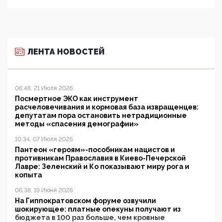
ЛЕНТА НОВОСТЕЙ
06:48, 21 Июля 2026
Посмертное ЭКО как инструмент
расчеловечивания и кормовая база извращенцев:
депутатам пора остановить нетрадиционные
методы «спасения демографии»
10:34, 07 Июля 2026
Пантеон «героям»-пособникам нацистов и
противникам Православия в Киево-Печерской
Лавре: Зеленский и Ко показывают миру рога и
копыта
06:38, 19 Июня 2026
На Гиппократовском форуме озвучили
шокирующее: платные опекуны получают из
бюджета в 100 раз больше, чем кровные