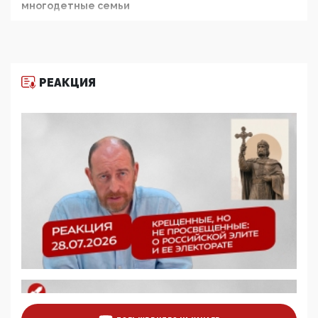
многодетные семьи
05:00, 13 Июня 2026
Разбор учебника Обществознания под редакцией
Медведева: суверенитет, традиционные ценности
и немного двоемыслия
РЕАКЦИЯ
11:53, 09 Июня 2026
Прокуратура наконец увидела экстремистскую
деятельность ИИТО ЮНЕСКО в России, но
цифроглобалисты продолжают определять
повестку в образовании
09:43, 01 Июня 2026
5G за счет здоровья граждан: Минцифры намерено
отобрать у регионов и муниципалитетов право
защищать жилые дома и социальные объекты от
ЭМИ
05:58, 26 Мая 2026
Роскомнадзор освободили от борца с
деструктивным и опасным контентом
07:39, 25 Мая 2026
Манифест против семьи и традиционных
ценностей: «Новые люди» поднимают электорат