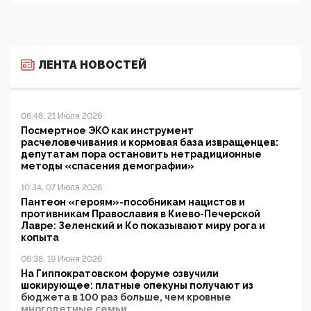
ЛЕНТА НОВОСТЕЙ
06:48, 21 Июля 2026
Посмертное ЭКО как инструмент
расчеловечивания и кормовая база извращенцев:
депутатам пора остановить нетрадиционные
методы «спасения демографии»
10:34, 07 Июля 2026
Пантеон «героям»-пособникам нацистов и
противникам Православия в Киево-Печерской
Лавре: Зеленский и Ко показывают миру рога и
копыта
06:38, 19 Июня 2026
На Гиппократовском форуме озвучили
шокирующее: платные опекуны получают из
бюджета в 100 раз больше, чем кровные
многодетные семьи