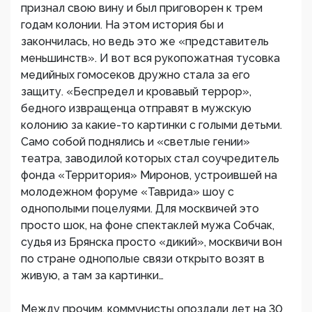
признал свою вину и был приговорен к трем
годам колонии. На этом история бы и
закончилась, но ведь это же «представитель
меньшинств». И вот вся рукопожатная тусовка
медийных гомосеков дружно стала за его
защиту. «Беспредел и кровавый террор»,
бедного извращенца отправят в мужскую
колонию за какие-то картинки с голыми детьми.
Само собой поднялись и «светлые гении»
театра, заводилой которых стал соучредитель
фонда «Территория» Миронов, устроившей на
молодежном форуме «Таврида» шоу с
однополыми поцелуями. Для москвичей это
просто шок, на фоне спектаклей мужа Собчак,
судья из Брянска просто «дикий», москвичи вон
по стране однополые связи открыто возят в
живую, а там за картинки…
Между прочим, коммунисты опоздали лет на 30