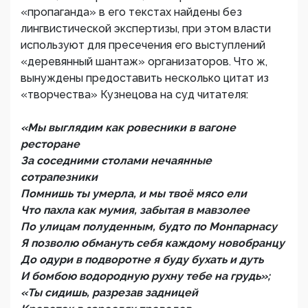
«пропаганда» в его текстах найдены без
лингвистической экспертизы, при этом власти
используют для пресечения его выступлений
«деревянный шантаж» организаторов. Что ж,
вынуждены предоставить несколько цитат из
«творчества» Кузнецова на суд читателя:
«Мы выглядим как ровесники в вагоне
ресторане
За соседними столами нечаянные
сотрапезники
Помнишь ты умерла, и мы твоё мясо ели
Что пахла как мумия, забытая в мавзолее
По улицам полуденным, будто по Монпарнасу
Я позволю обмануть себя каждому новобранцу
До одури в подворотне я буду бухать и дуть
И бомбою водородную рухну тебе на грудь»;
«Ты сидишь, разрезав задницей