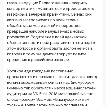
глаза, а ведущих Первого канала – пиарить
концерты этих «музыкантов» и предоставлять
им эфиры в вечерний прайм-тайм. Сейчас они
активно гастролируют по всей стране,
обрабатывая мозги детей и подростков,
превращая наиболее внушаемых в новых
росляковых. Родителям и всей адекватной
общественности пора расставить точки над i в
этом вопросе и организовать заслон нечисти,
которая к тому же демонстрирует полное
презрение к российским законам.
Хотя кое-где граждане постепенно
просыпаются и осознают – хватит давать повод
всяким вырожденцам считать нас биомусором
(Именно так обратился к несовершеннолетней
аудитории на VK Fest-2018 матерящийся через
слово «рэпер» Элджей: «Биомусор, как вам
туса?» А толпа детей дружно подпевала и