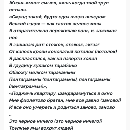
Жизнь имеет смысл, лишь когда твой труп
остыл».
«Смрад такой, будто сдох вчера вечером
Всякий вздох — как глоток человечины
Я отвратительно переживаю вонь, и, зажимая
нос
Я зашиваю рот: стежок, стежок, зигзаг
От капель крови конопатый потолок (потолок)
Я распластался, как на паперти холоп
В грудину кулаком тарабаню
Обвожу мелком тараканьим
Пентаграммы (пентаграммы), пентаграммы
(пентаграммы)»;
«Поджечь квартиру, шандарахнуться в окно
Мне фиолетово братан, мне все равно (заново!)
И все оно умереть и родиться заново, заново
…
Это черное ничего (это черное ничего!)
Трупные ямы вокруг людей