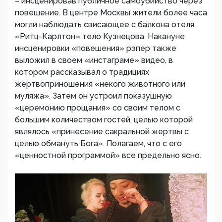
– инсценировав публичное самоубийство через
повешение. В центре Москвы жители более часа
могли наблюдать свисающее с балкона отеля
«Ритц-Карлтон» тело Кузнецова. Накануне
инсценировки «повешения» рэпер также
выложил в своем «инстаграме» видео, в
котором рассказывал о традициях
жертвоприношения «некого животного или
муляжа». Затем он устроил показушную
«церемонию прощания» со своим телом с
большим количеством гостей, целью которой
являлось «принесение сакральной жертвы с
целью обмануть Бога». Полагаем, что с его
«ценностной программой» все предельно ясно.