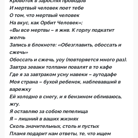
Кровоток в зарослях проводов
И мертвый человек поет тебе
О том, что мертвый человек
На вкус, как Орбит Человек»;
«Вы все мертвы – я жив. К горлу подкатит
желчь
Запись в блокноте: «Обезглавить, обоссать и
сжечь»
Обоссать и сжечь, уоу (повторяется много раз).
Завтра зеваки толпами повалят в то кафе
Где я за завтраком усну навеки – аутодафе
Моя страна – бухой ребенок, наблевавший в
варежку
Ей холодно в снегу, и я бензином обливаюсь,
жгу.
Я оставляю за собою пепелища
Я – лишний в ваших жизнях
Сколь значительных, столь и пустых
Пламя подарит нам ответы, те, что ищем