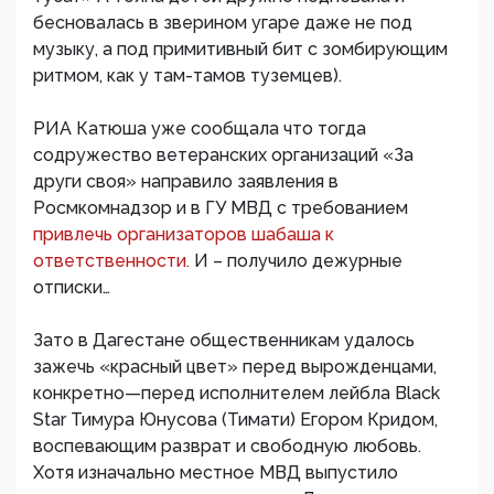
бесновалась в зверином угаре даже не под
музыку, а под примитивный бит с зомбирующим
ритмом, как у там-тамов туземцев).
РИА Катюша уже сообщала что тогда
содружество ветеранских организаций «За
други своя» направило заявления в
Росмкомнадзор и в ГУ МВД с требованием
привлечь организаторов шабаша к
ответственности.
И – получило дежурные
отписки…
Зато в Дагестане общественникам удалось
зажечь «красный цвет» перед вырожденцами,
конкретно—перед исполнителем лейбла Black
Star Тимура Юнусова (Тимати) Егором Кридом,
воспевающим разврат и свободную любовь.
Хотя изначально местное МВД выпустило