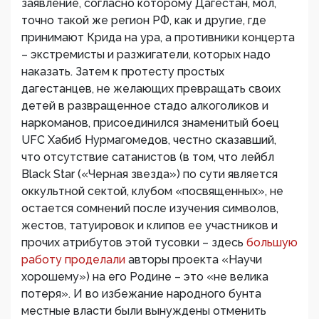
заявление, согласно которому Дагестан, мол,
точно такой же регион РФ, как и другие, где
принимают Крида на ура, а противники концерта
– экстремисты и разжигатели, которых надо
наказать. Затем к протесту простых
дагестанцев, не желающих превращать своих
детей в развращенное стадо алкоголиков и
наркоманов, присоединился знаменитый боец
UFC Хабиб Нурмагомедов, честно сказавший,
что отсутствие сатанистов (в том, что лейбл
Black Star («Черная звезда») по сути является
оккультной сектой, клубом «посвященных», не
остается сомнений после изучения символов,
жестов, татуировок и клипов ее участников и
прочих атрибутов этой тусовки – здесь
большую
работу проделали
авторы проекта «Научи
хорошему») на его Родине – это «не велика
потеря». И во избежание народного бунта
местные власти были вынуждены отменить