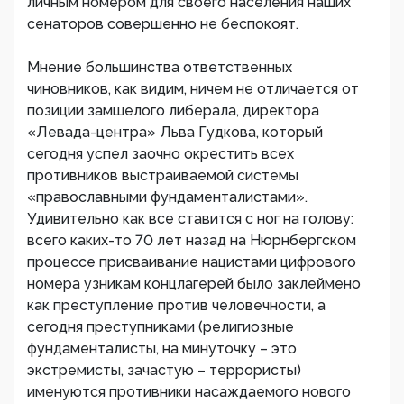
личным номером для своего населения наших
сенаторов совершенно не беспокоят.
Мнение большинства ответственных
чиновников, как видим, ничем не отличается от
позиции замшелого либерала, директора
«Левада-центра» Льва Гудкова, который
сегодня успел заочно окрестить всех
противников выстраиваемой системы
«православными фундаменталистами».
Удивительно как все ставится с ног на голову:
всего каких-то 70 лет назад на Нюрнбергском
процессе присваивание нацистами цифрового
номера узникам концлагерей было заклеймено
как преступление против человечности, а
сегодня преступниками (религиозные
фундаменталисты, на минуточку – это
экстремисты, зачастую – террористы)
именуются противники насаждаемого нового