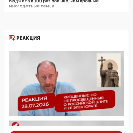
бюджета в 100 раз больше, чем кровные
многодетные семьи
05:00, 13 Июня 2026
Разбор учебника Обществознания под редакцией
Медведева: суверенитет, традиционные ценности
и немного двоемыслия
РЕАКЦИЯ
11:53, 09 Июня 2026
Прокуратура наконец увидела экстремистскую
деятельность ИИТО ЮНЕСКО в России, но
цифроглобалисты продолжают определять
повестку в образовании
09:43, 01 Июня 2026
5G за счет здоровья граждан: Минцифры намерено
отобрать у регионов и муниципалитетов право
защищать жилые дома и социальные объекты от
ЭМИ
05:58, 26 Мая 2026
Роскомнадзор освободили от борца с
деструктивным и опасным контентом
07:39, 25 Мая 2026
Манифест против семьи и традиционных