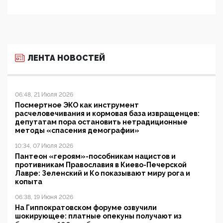
ЛЕНТА НОВОСТЕЙ
06:48, 21 Июля 2026
Посмертное ЭКО как инструмент
расчеловечивания и кормовая база извращенцев:
депутатам пора остановить нетрадиционные
методы «спасения демографии»
10:34, 07 Июля 2026
Пантеон «героям»-пособникам нацистов и
противникам Православия в Киево-Печерской
Лавре: Зеленский и Ко показывают миру рога и
копыта
06:38, 19 Июня 2026
На Гиппократовском форуме озвучили
шокирующее: платные опекуны получают из