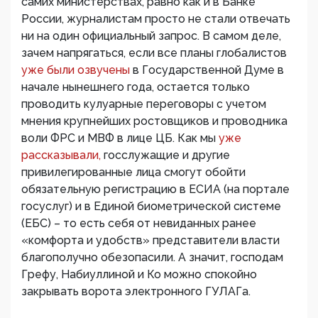
самих министерствах, равно как и в Банке
России, журналистам просто не стали отвечать
ни на один официальный запрос. В самом деле,
зачем напрягаться, если все планы глобалистов
уже были озвучены
в Государственной Думе в
начале нынешнего года, остается только
проводить кулуарные переговоры с учетом
мнения крупнейших ростовщиков и проводника
воли ФРС и МВФ в лице ЦБ. Как мы
уже
рассказывали,
госслужащие и другие
привилегированные лица смогут обойти
обязательную регистрацию в ЕСИА (на портале
госуслуг) и в Единой биометрической системе
(ЕБС) – то есть себя от невиданных ранее
«комфорта и удобств» представители власти
благополучно обезопасили. А значит, господам
Грефу, Набиуллиной и Ко можно спокойно
закрывать ворота электронного ГУЛАГа.