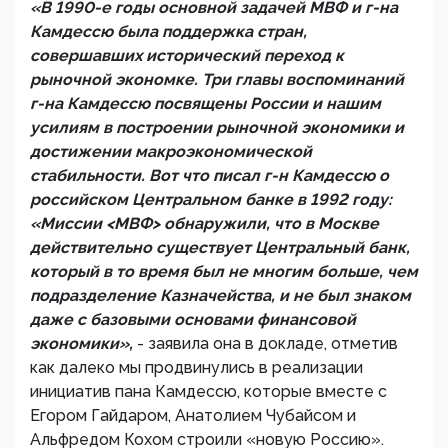
«В 1990-е годы основной задачей МВФ и г-на
Камдессю была поддержка стран,
совершавших исторический переход к
рыночной экономке. Три главы воспоминаний
г-на Камдессю посвящены России и нашим
усилиям в построении рыночной экономики и
достижении макроэкономической
стабильности. Вот что писал г-н Камдессю о
российском Центральном банке в 1992 году:
«Миссии <МВФ> обнаружили, что в Москве
действительно существует Центральный банк,
который в то время был не многим больше, чем
подразделение Казначейства, и не был знаком
даже с базовыми основами финансовой
экономики»,
- заявила она в докладе, отметив
как далеко мы продвинулись в реализации
инициатив пана Камдессю, которые вместе с
Егором Гайдаром, Анатолием Чубайсом и
Альфредом Кохом строили «новую Россию».