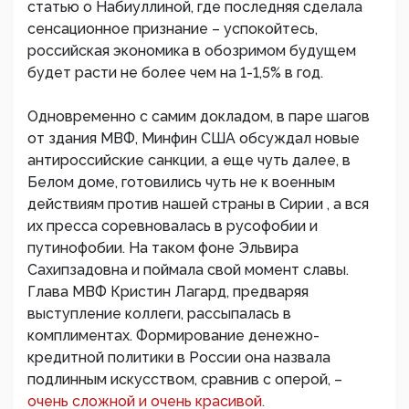
статью о Набиуллиной, где последняя сделала
сенсационное признание – успокойтесь,
российская экономика в обозримом будущем
будет расти не более чем на 1-1,5% в год.
Одновременно с самим докладом, в паре шагов
от здания МВФ, Минфин США обсуждал новые
антироссийские санкции, а еще чуть далее, в
Белом доме, готовились чуть не к военным
действиям против нашей страны в Сирии , а вся
их пресса соревновалась в русофобии и
путинофобии. На таком фоне Эльвира
Сахипзадовна и поймала свой момент славы.
Глава МВФ Кристин Лагард, предваряя
выступление коллеги, рассыпалась в
комплиментах. Формирование денежно-
кредитной политики в России она назвала
подлинным искусством, сравнив с оперой, –
очень сложной и очень красивой.