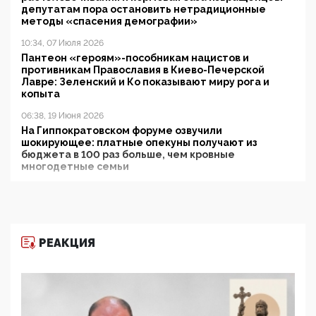
депутатам пора остановить нетрадиционные
методы «спасения демографии»
10:34, 07 Июля 2026
Пантеон «героям»-пособникам нацистов и
противникам Православия в Киево-Печерской
Лавре: Зеленский и Ко показывают миру рога и
копыта
06:38, 19 Июня 2026
На Гиппократовском форуме озвучили
шокирующее: платные опекуны получают из
бюджета в 100 раз больше, чем кровные
многодетные семьи
05:00, 13 Июня 2026
Разбор учебника Обществознания под редакцией
Медведева: суверенитет, традиционные ценности
и немного двоемыслия
РЕАКЦИЯ
11:53, 09 Июня 2026
Прокуратура наконец увидела экстремистскую
деятельность ИИТО ЮНЕСКО в России, но
цифроглобалисты продолжают определять
повестку в образовании