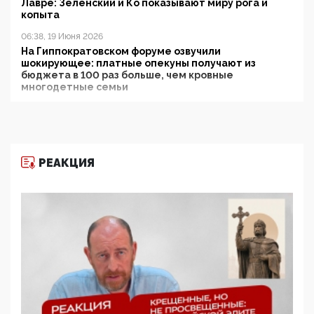
Лавре: Зеленский и Ко показывают миру рога и
копыта
06:38, 19 Июня 2026
На Гиппократовском форуме озвучили
шокирующее: платные опекуны получают из
бюджета в 100 раз больше, чем кровные
многодетные семьи
05:00, 13 Июня 2026
Разбор учебника Обществознания под редакцией
Медведева: суверенитет, традиционные ценности
и немного двоемыслия
РЕАКЦИЯ
11:53, 09 Июня 2026
Прокуратура наконец увидела экстремистскую
деятельность ИИТО ЮНЕСКО в России, но
цифроглобалисты продолжают определять
повестку в образовании
09:43, 01 Июня 2026
5G за счет здоровья граждан: Минцифры намерено
отобрать у регионов и муниципалитетов право
защищать жилые дома и социальные объекты от
ЭМИ
05:58, 26 Мая 2026