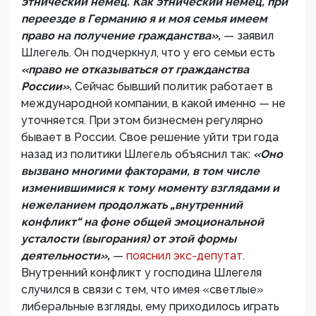
этнический немец. Как этнический немец, при
переезде в Германию я и моя семья имеем
право на получение гражданства»,
— заявил
Шлегель. Он подчеркнул, что у его семьи есть
«право не отказываться от гражданства
России».
Сейчас бывший политик работает в
международной компании, в какой именно — не
уточняется. При этом бизнесмен регулярно
бывает в России. Свое решение уйти три года
назад из политики Шлегель объяснил так:
«Оно
вызвано многими факторами, в том числе
изменившимися к тому моменту взглядами и
нежеланием продолжать „внутренний
конфликт“ на фоне общей эмоциональной
усталости (выгорания) от этой формы
деятельности»,
—
пояснил экс-депутат.
Внутренний конфликт у господина Шлегеля
случился в связи с тем, что имея «светлые»
либеральные взгляды, ему приходилось играть