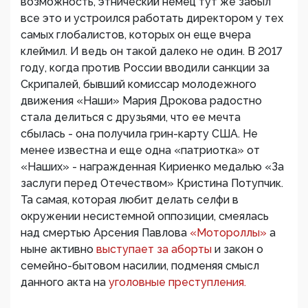
возможность, этнический немец тут же забыл
все это и устроился работать директором у тех
самых глобалистов, которых он еще вчера
клеймил. И ведь он такой далеко не один. В 2017
году, когда против России вводили санкции за
Скрипалей, бывший комиссар молодежного
движения «Наши» Мария Дрокова радостно
стала делиться с друзьями, что ее мечта
сбылась - она получила грин-карту США. Не
менее известна и еще одна «патриотка» от
«Наших» - награжденная Кириенко медалью «За
заслуги перед Отечеством» Кристина Потупчик.
Та самая, которая любит делать селфи в
окружении несистемной оппозиции, смеялась
над смертью Арсения Павлова
«Мотороллы»
а
ныне активно
выступает за аборты
и закон о
семейно-бытовом насилии, подменяя смысл
данного акта на
уголовные преступления.