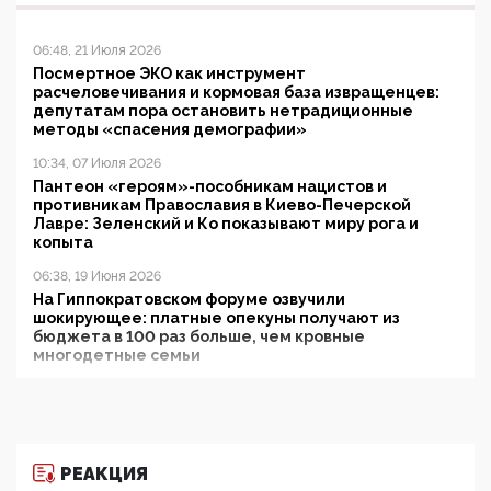
06:48, 21 Июля 2026
Посмертное ЭКО как инструмент
расчеловечивания и кормовая база извращенцев:
депутатам пора остановить нетрадиционные
методы «спасения демографии»
10:34, 07 Июля 2026
Пантеон «героям»-пособникам нацистов и
противникам Православия в Киево-Печерской
Лавре: Зеленский и Ко показывают миру рога и
копыта
06:38, 19 Июня 2026
На Гиппократовском форуме озвучили
шокирующее: платные опекуны получают из
бюджета в 100 раз больше, чем кровные
многодетные семьи
05:00, 13 Июня 2026
Разбор учебника Обществознания под редакцией
Медведева: суверенитет, традиционные ценности
и немного двоемыслия
РЕАКЦИЯ
11:53, 09 Июня 2026