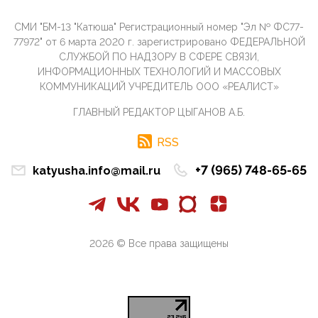
Маска (отца Ил...
07:11, 10 Апреля 2026
СМИ "БМ-13 "Катюша" Регистрационный номер "Эл № ФС77-
Те, кто стоят за массовым завозом в Россию
77972" от 6 марта 2020 г. зарегистрировано ФЕДЕРАЛЬНОЙ
инокультурных мигрантов, в общем-то понимают,
СЛУЖБОЙ ПО НАДЗОРУ В СФЕРЕ СВЯЗИ,
что делают ...
ИНФОРМАЦИОННЫХ ТЕХНОЛОГИЙ И МАССОВЫХ
КОММУНИКАЦИЙ УЧРЕДИТЕЛЬ ООО «РЕАЛИСТ»
09:34, 09 Апреля 2026
Благодаря знакомым, стали известны подробности
ГЛАВНЫЙ РЕДАКТОР ЦЫГАНОВ А.Б.
истории с белгородскими "Орланами",которые
сбили свыш...
RSS
09:01, 09 Апреля 2026
Снова о главном на фронте. Противник вновь
+7 (965) 748-65-65
katyusha.info@mail.ru
захватил "малое небо" на украинском ТВД.
Противник расшир...
08:05, 09 Апреля 2026
В Национальной системе платежных карт (НСПК)
заботливо уточниили, что ИНН при переводах по
2026 © Все права защищены
СБП не ну...
06:01, 09 Апреля 2026
А пока армия нашей многонациональной страны
продолжает сражаться с Украиной, где людей
убивают за ру...