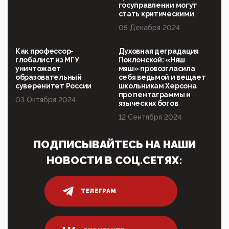
внедрения цифроконцлагеря: работников СФР по
госуправлении могут
всей стране принуждают ставить MAX ID под
стать критическими
угрозой увольнения
05 Декабря 2024
10:02, 10 Апреля 2026
Президент РАН Красников о том, что родители в
Как профессор-
Духовная деградация
будущем смогут генетически смоделировать
глобалист из МГУ
Поклонской: «Няш
ребенка:"...
уничтожает
мяш» провозгласила
образовательный
себя ведьмой и вещает
09:07, 10 Апреля 2026
суверенитет России
школьникам Херсона
Ачто, так можно было?Стоило России хоть капельку
про пентаграммы и
03 Октября 2024
показать зубы, отправивроссийский фрегат
языческих богов
Адмир...
12 Сентября 2024
05:52, 10 Апреля 2026
Тем временем, в Германии г-н Мерц заявил, что
ПОДПИСЫВАЙТЕСЬ НА НАШИ
80% сирийцев в ФРГ должны вернуться на родину.
Он это ...
НОВОСТИ В СОЦ.СЕТЯХ:
04:47, 10 Апреля 2026
ИНН для переводов по СБП это первый шаг из
логических двухЗаполнение ИНН при любых
ТЕЛЕГРАМ
переводах по ...
03:35, 10 Апреля 2026
Суммарное вознаграждение менеджменту в 15