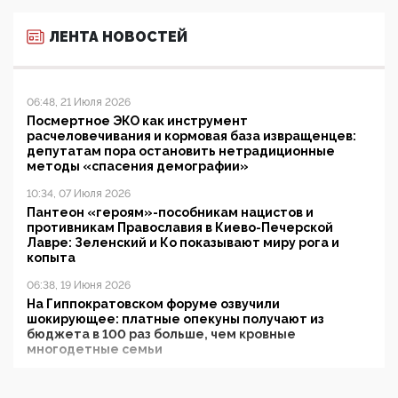
ЛЕНТА НОВОСТЕЙ
06:48, 21 Июля 2026
Посмертное ЭКО как инструмент
расчеловечивания и кормовая база извращенцев:
депутатам пора остановить нетрадиционные
методы «спасения демографии»
10:34, 07 Июля 2026
Пантеон «героям»-пособникам нацистов и
противникам Православия в Киево-Печерской
Лавре: Зеленский и Ко показывают миру рога и
копыта
06:38, 19 Июня 2026
На Гиппократовском форуме озвучили
шокирующее: платные опекуны получают из
бюджета в 100 раз больше, чем кровные
многодетные семьи
05:00, 13 Июня 2026
Разбор учебника Обществознания под редакцией