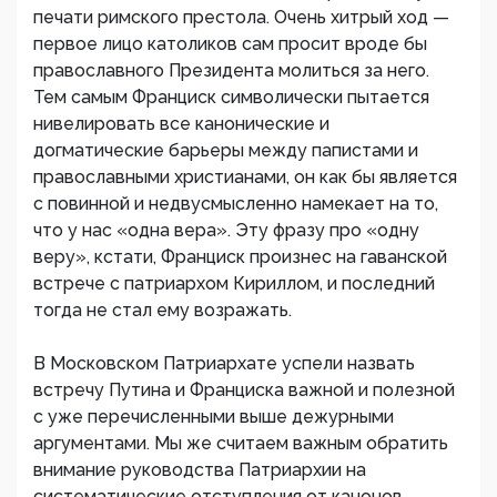
печати римского престола. Очень хитрый ход —
первое лицо католиков сам просит вроде бы
православного Президента молиться за него.
Тем самым Франциск символически пытается
нивелировать все канонические и
догматические барьеры между папистами и
православными христианами, он как бы является
с повинной и недвусмысленно намекает на то,
что у нас «одна вера». Эту фразу про «одну
веру», кстати, Франциск произнес на гаванской
встрече с патриархом Кириллом, и последний
тогда не стал ему возражать.
В Московском Патриархате успели назвать
встречу Путина и Франциска важной и полезной
с уже перечисленными выше дежурными
аргументами. Мы же считаем важным обратить
внимание руководства Патриархии на
систематические отступления от канонов