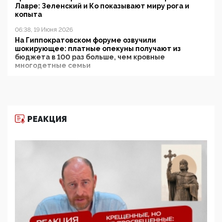
Лавре: Зеленский и Ко показывают миру рога и
копыта
06:38, 19 Июня 2026
На Гиппократовском форуме озвучили
шокирующее: платные опекуны получают из
бюджета в 100 раз больше, чем кровные
многодетные семьи
05:00, 13 Июня 2026
Разбор учебника Обществознания под редакцией
Медведева: суверенитет, традиционные ценности
и немного двоемыслия
РЕАКЦИЯ
11:53, 09 Июня 2026
Прокуратура наконец увидела экстремистскую
деятельность ИИТО ЮНЕСКО в России, но
цифроглобалисты продолжают определять
повестку в образовании
09:43, 01 Июня 2026
5G за счет здоровья граждан: Минцифры намерено
отобрать у регионов и муниципалитетов право
защищать жилые дома и социальные объекты от
ЭМИ