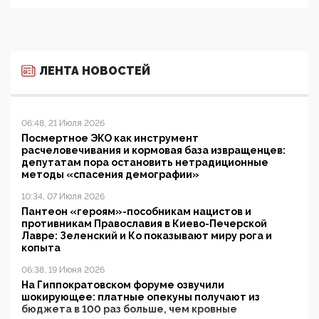
ЛЕНТА НОВОСТЕЙ
06:48, 21 Июля 2026
Посмертное ЭКО как инструмент
расчеловечивания и кормовая база извращенцев:
депутатам пора остановить нетрадиционные
методы «спасения демографии»
10:34, 07 Июля 2026
Пантеон «героям»-пособникам нацистов и
противникам Православия в Киево-Печерской
Лавре: Зеленский и Ко показывают миру рога и
копыта
06:38, 19 Июня 2026
На Гиппократовском форуме озвучили
шокирующее: платные опекуны получают из
бюджета в 100 раз больше, чем кровные