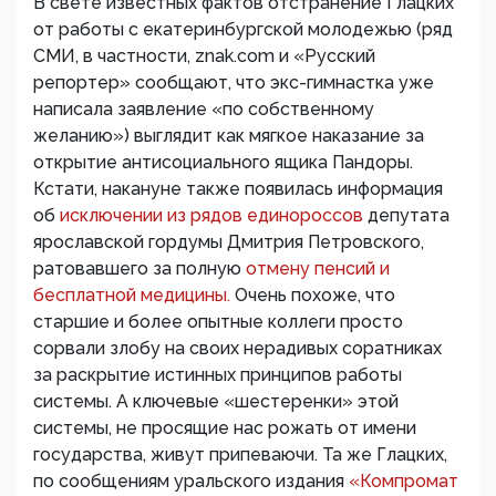
В свете известных фактов отстранение Глацких
от работы с екатеринбургской молодежью (ряд
СМИ, в частности, znak.com и «Русский
репортер» сообщают, что экс-гимнастка уже
написала заявление «по собственному
желанию») выглядит как мягкое наказание за
открытие антисоциального ящика Пандоры.
Кстати, накануне также появилась информация
об
исключении из рядов единороссов
депутата
ярославской гордумы Дмитрия Петровского,
ратовавшего за полную
отмену пенсий и
бесплатной медицины.
Очень похоже, что
старшие и более опытные коллеги просто
сорвали злобу на своих нерадивых соратниках
за раскрытие истинных принципов работы
системы. А ключевые «шестеренки» этой
системы, не просящие нас рожать от имени
государства, живут припеваючи. Та же Глацких,
по сообщениям уральского издания
«Компромат