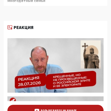
многодетные семьи
05:00, 13 Июня 2026
Разбор учебника Обществознания под редакцией
Медведева: суверенитет, традиционные ценности
и немного двоемыслия
РЕАКЦИЯ
11:53, 09 Июня 2026
Прокуратура наконец увидела экстремистскую
деятельность ИИТО ЮНЕСКО в России, но
цифроглобалисты продолжают определять
повестку в образовании
09:43, 01 Июня 2026
5G за счет здоровья граждан: Минцифры намерено
отобрать у регионов и муниципалитетов право
защищать жилые дома и социальные объекты от
ЭМИ
05:58, 26 Мая 2026
Роскомнадзор освободили от борца с
деструктивным и опасным контентом
07:39, 25 Мая 2026
Манифест против семьи и традиционных
ценностей: «Новые люди» поднимают электорат
БОЛЬШЕ ВИДЕО НА КАНАЛЕ