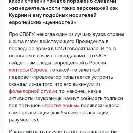
какой степени там все поражено следами
жизнедеятельности таких персонажей как
Кудрин и ему подобных носителей
европейских «ценностей»
Про СПбГУ, некогда один из лучших вузов страны
и alma mater действующего Президента, в
последнее время в СМИ говорят мало. И то, в
основном в связи со скандалами—то ФСБ
найдет там следы запрещенной в России
конторы Сороса,
то какой-то залетный
педераст-провокатор попытается устроить
скандал из-за того, что его выкинули из
фольклорной студии,
то, наконец, некие
активисты-заукраинцы начнут собирать подписи
под петицией
«против войны»
проявляя чудеса
самоорганизации (как бы самоорганизации,
разумеется).
И каждый раз в случае такого скандала как бы