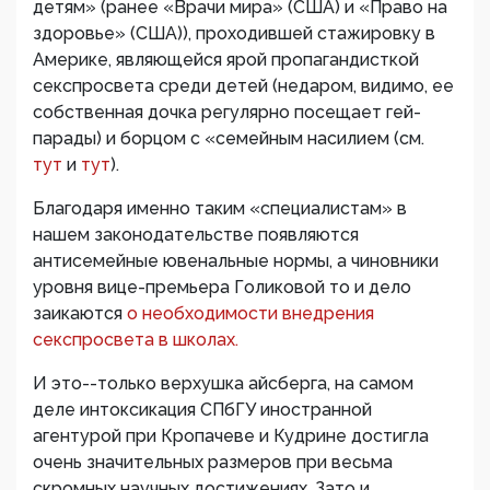
детям» (ранее «Врачи мира» (США) и «Право на
здоровье» (США)), проходившей стажировку в
Америке, являющейся ярой пропагандисткой
секспросвета среди детей (недаром, видимо, ее
собственная дочка регулярно посещает гей-
парады) и борцом с «семейным насилием (см.
тут
и
тут
).
Благодаря именно таким «специалистам» в
нашем законодательстве появляются
антисемейные ювенальные нормы, а чиновники
уровня вице-премьера Голиковой то и дело
заикаются
о необходимости внедрения
секспросвета в школах.
И это--только верхушка айсберга, на самом
деле интоксикация СПбГУ иностранной
агентурой при Кропачеве и Кудрине достигла
очень значительных размеров при весьма
скромных научных достижениях. Зато и