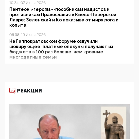
10:34, 07 Июля 2026
Пантеон «героям»-пособникам нацистов и
противникам Православия в Киево-Печерской
Лавре: Зеленский и Ко показывают миру рога и
копыта
06:38, 19 Июня 2026
На Гиппократовском форуме озвучили
шокирующее: платные опекуны получают из
бюджета в 100 раз больше, чем кровные
многодетные семьи
05:00, 13 Июня 2026
Разбор учебника Обществознания под редакцией
Медведева: суверенитет, традиционные ценности
и немного двоемыслия
РЕАКЦИЯ
11:53, 09 Июня 2026
Прокуратура наконец увидела экстремистскую
деятельность ИИТО ЮНЕСКО в России, но
цифроглобалисты продолжают определять
повестку в образовании
09:43, 01 Июня 2026
5G за счет здоровья граждан: Минцифры намерено
отобрать у регионов и муниципалитетов право