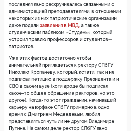
последняя явно раскручивалась связанными с
администрацией преподавателями, в отношении
некоторых из них патриотические организации
даже подали
заявления в МВД,
а также
студенческим пабликом «Студень», который
устроил травлю профессоров и студентов—
патриотов.
Уже этих фактов достаточно чтобы
внимательней приглядеться к ректору СПбГУ
Николаю Кропачеву, который, кстати, так и не
подписал петицию в поддержку Президента и и
СВО в своем вузе (хотя вроде бы подписал
какое-то общее обращение ректоров, но это
другое). Когда-то этот гражданин, начинавший
карьеру на юрфаке СПбГУ примерно в одно
время с Дмитрием Медведевым, любил
представляться чуть ли не другом Владимира
Путина. На самом деле ректор СПбГУ явно