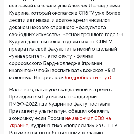
невзначай вылезали уши Алексея Леонидовича
Кудрина, который окопался в СПбГУ уже более
десяти лет назад, и долгое время числился
деканом некоего странного «факультета
свободных искусств». Весной прошлого года г-н
Кудрин даже пытался отделиться от СПБГУ,
превратив свой факультет в некий отдельный
«университет», а по факту - филиал
соросовского Бард-колледжа (признан
инагентом) чтобы воспитывать вожаков «5-й
колонны». Не срослось
(подробности –тут).
Мало того, накануне скандальной встречи с
Президентом Путиным в преддверии
ПМЭФ-2022, где Кудрин по факту поставил
Президенту ультиматум, обещая обвалить
экономику если Россия
не закончит СВО на
Украине,
Кудрина тихо «попросили» из СПбГУ.
Разумеется, по собственному желанию.