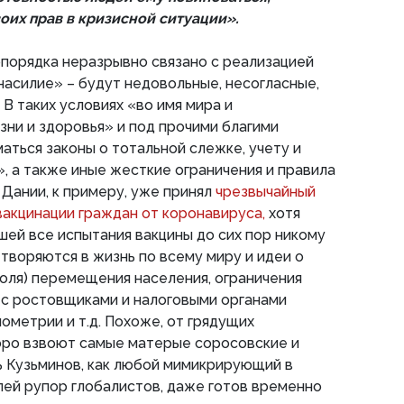
воих прав в кризисной ситуации».
порядка неразрывно связано с реализацией
насилие» – будут недовольные, несогласные,
 В таких условиях «во имя мира и
зни и здоровья» и под прочими благими
аться законы о тотальной слежке, учету и
 а также иные жесткие ограничения и правила
 Дании, к примеру, уже принял
чрезвычайный
вакцинации граждан от коронавируса,
хотя
ей все испытания вакцины до сих пор никому
етворяются в жизнь по всему миру и идеи о
роля) перемещения населения, ограничения
 с ростовщиками и налоговыми органами
ометрии и т.д. Похоже, от грядущих
оро взвоют самые матерые соросовские и
ь Кузьминов, как любой мимикрирующий в
лей рупор глобалистов, даже готов временно