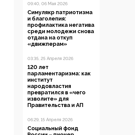
09:40, 06 Мая 2026
Симулякр патриотизма
и благолепия:
профилактика негатива
среди молодежи снова
отдана на откуп
«движперам»
03:35, 25 Апреля 2026
120 лет
парламентаризма: как
институт
народовластия
превратился в «чего
изволите» для
Правительства и АП
06:29, 15 Апреля 2026
Социальный фонд
России – пионер