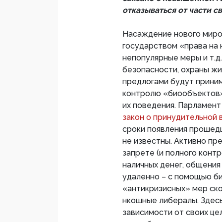
отказываться от части с
Насаждение нового миро
государством «права на 
непопулярные меры и т.д.
безопасности, охраны жи
предлогами будут приним
контролю «биообъектов»,
их поведения. Парламент
закон о принудительной 
сроки появления прошедш
не известны. Активно пр
запрете (и полного конт
наличных денег, общения
удаленно – с помощью би
«антикризисных» мер ск
нкошные либералы. Здес
зависимости от своих це