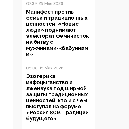
07:39, 25 Мая 2026
Манифест против
семьи и традиционных
ценностей: «Новые
люди» поднимают
электорат феминисток
на битву с
мужчинами-«бабуинам
и»
05:08, 15 Мая 2026
Эзотерика,
инфоцыганство и
лженаука под ширмой
защиты традиционных
ценностей: кто и с чем
выступал на форуме
«Россия 809. Традиции
будущего»