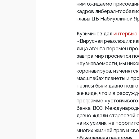
ним ожидаемо присоедин
кадров либерал-глобали
главы ЦБ Набиуллиной Яр
Кузьминов дал
интервью
«Вирусная революция: ка
лица агента перемен про
завтра мир проснется по
неузнаваемости, мы ник
коронавируса, изменятся
масштабах планеты и про
тезисы были давно подго
же виде, что и в рассужд
программе «устойчивого
банка, ВОЗ, Международн
давно ждали стартовой о
на их усилия, не торопи
многих жизней прав и сво
объявленная пандемия.