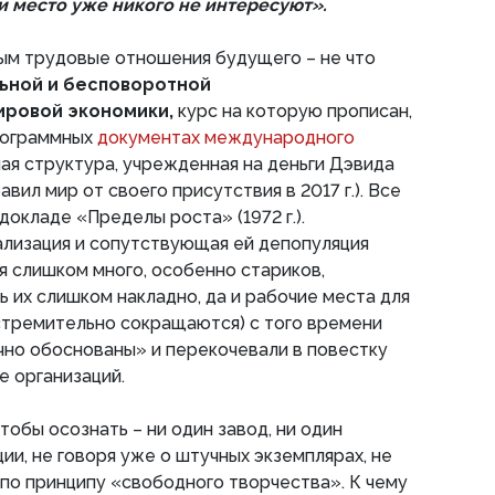
и место уже никого не интересуют».
м трудовые отношения будущего – не что
ьной и бесповоротной
ировой экономики,
курс на которую прописан,
программных
документах международного
ная структура, учрежденная на деньги Дэвида
вил мир от своего присутствия в 2017 г.). Все
докладе «Пределы роста» (1972 г.).
ализация и сопутствующая ей депопуляция
я слишком много, особенно стариков,
 их слишком накладно, да и рабочие места для
стремительно сокращаются) с того времени
чно обоснованы» и перекочевали в повестку
 организаций.
тобы осознать – ни один завод, ни один
ии, не говоря уже о штучных экземплярах, не
по принципу «свободного творчества». К чему