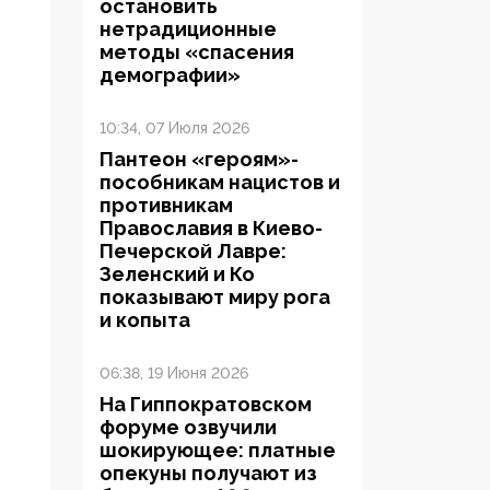
остановить
нетрадиционные
методы «спасения
демографии»
10:34, 07 Июля 2026
Пантеон «героям»-
пособникам нацистов и
противникам
Православия в Киево-
Печерской Лавре:
Зеленский и Ко
показывают миру рога
и копыта
06:38, 19 Июня 2026
На Гиппократовском
форуме озвучили
шокирующее: платные
опекуны получают из