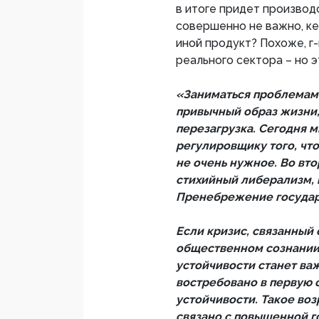
в итоге придет производ
совершенно не важно, кем
иной продукт? Похоже, г-
реального сектора – но э
«Заниматься проблемами
привычный образ жизни,
перезагрузка. Сегодня м
регулировщику того, чт
не очень нужное. Во вто
стихийный либерализм, 
Пренебрежение государс
Если кризис, связанный 
общественном сознании 
устойчивости станет важ
востребовано в первую 
устойчивости. Такое во
связано с повышенной г