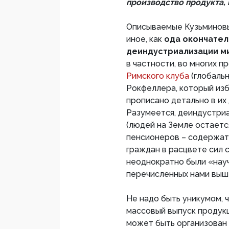
производство продукта, 
Описываемые Кузьминовы
иное, как
ода окончател
деиндустриализации м
в частности, во многих 
Римского клуба
(глобаль
Рокфеллера, который изба
прописано детально в их 
Разумеется, деиндустри
(людей на Земле остаетс
пенсионеров – содержать
граждан в расцвете сил 
неоднократно были «нау
перечисленных нами выше
Не надо быть уникумом, ч
массовый выпуск продукц
может быть организован 