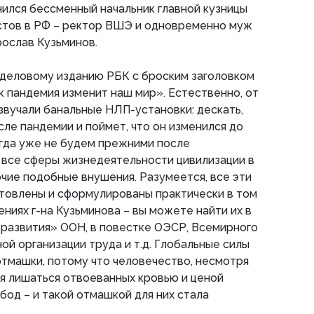
ился бессменный начальник главной кузницы
стов в РФ – ректор ВШЭ и одновременно муж
ослав Кузьминов.
деловому изданию РБК с броским заголовком
к пандемия изменит наш мир». Естественно, от
звучали банальные НЛП-установки: дескать,
сле пандемии и поймет, что он изменился до
огда уже не будем прежними после
 все сферы жизнедеятельности цивилизации в
чие подобные внушения. Разумеется, все эти
товлены и сформулированы практически в том
ениях г-на Кузьминова – вы можете найти их в
 развития» ООН, в повестке ОЭСР, Всемирного
ой организации труда и т.д. Глобальные силы
тмашки, потому что человечество, несмотря
тся лишаться отвоеванных кровью и ценой
бод – и такой отмашкой для них стала