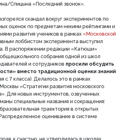
ина/Спицына «Последний звонок».
разгорелся скандал вокруг экспериментов по
ных оценок по предметам некими рейтингами и
иями развития учеников в рамках
«Московской
лавным лоббистом эксперимента выступил
а. В распоряжении редакции «Катюши»
 общешкольного собрания одной из школ
подавателей и сотрудников
просили обсудить
ости» вместо традиционной оценки знаний
я с 7 класса). Делалось это в рамках
Москвы «Стратегии развития московского
а». Для новых инструментов, озвученных
уманы специальные названия и сокращения:
бразовательная траектория в открытых
«Распределенное оценивание в системе
рая, к счастью, не утвердилась в школах