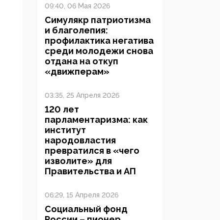
09:40, 06 Мая 2026
Симулякр патриотизма
и благолепия:
профилактика негатива
среди молодежи снова
отдана на откуп
«движперам»
03:35, 25 Апреля 2026
120 лет
парламентаризма: как
институт
народовластия
превратился в «чего
изволите» для
Правительства и АП
06:29, 15 Апреля 2026
Социальный фонд
России – пионер