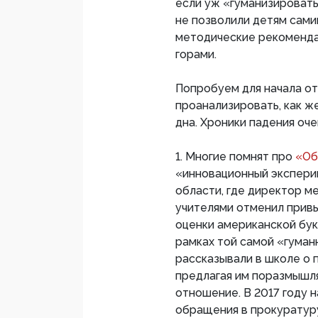
если уж «гуманизировать
не позволили детям сами
методические рекомендац
горами.
Попробуем для начала от
проанализировать, как ж
дна. Хроники падения оч
1. Многие помнят про
«Об
«инновационный экспери
области, где директор м
учителями отменил прив
оценки американской бук
рамках той самой «гуман
рассказывали в школе о 
предлагая им поразмышля
отношение. В 2017 году н
обращения в прокуратур