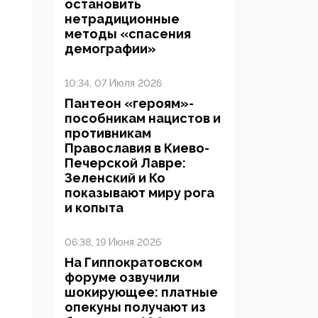
остановить
нетрадиционные
методы «спасения
демографии»
10:34, 07 Июля 2026
Пантеон «героям»-
пособникам нацистов и
противникам
Православия в Киево-
Печерской Лавре:
Зеленский и Ко
показывают миру рога
и копыта
06:38, 19 Июня 2026
На Гиппократовском
форуме озвучили
шокирующее: платные
опекуны получают из