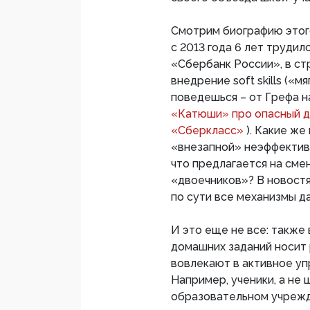
Смотрим биографию этог
с 2013 года 6 лет труди
«Сбербанк России», в с
внедрение soft skills («м
поведешься – от Грефа 
«Катюши» про опасный дл
«Сберкласс»
). Какие же
«внезапной» неэффективн
что предлагается на сме
«двоечников»? В новостях
по сути все механизмы д
И это еще не все: также
домашних заданий носит
вовлекают в активное уп
Например, ученики, а не
образовательном учреж