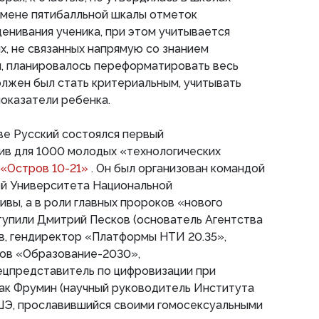
амене пятибалльной шкалы отметок
енивания ученика, при этом учитывается
, не связанных напрямую со знанием
м, планировалось переформатировать весь
олжен был стать критериальным, учитывать
показатели ребенка.
ове Русский состоялся первый
ив для 1000 молодых «технологических
«Остров 10-21»
. Он был организован командой
ой Университета Национальной
ивы, а в роли главных пророков «нового
тупили Дмитрий Песков (основатель Агентства
в, гендиректор «Платформы НТИ 20.35»,
ов «Образование-2030»,
ецпредставитель по цифровизации при
ак Фрумин (научный руководитель Института
ШЭ, прославившийся своими гомосексуальными