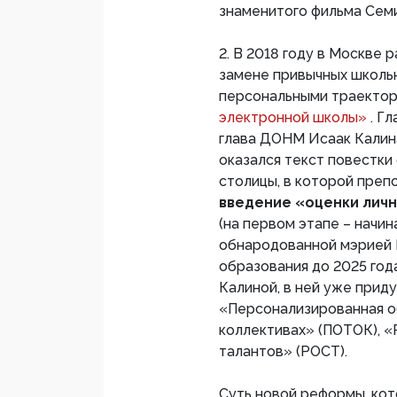
знаменитого фильма Сем
2. В 2018 году в Москве 
замене привычных школь
персональными траектор
электронной школы»
. Г
глава ДОНМ Исаак Калин
оказался текст повестки
столицы, в которой пре
введение «оценки личн
(на первом этапе – начина
обнародованной мэрией 
образования до 2025 год
Калиной, в ней уже прид
«Персонализированная о
коллективах» (ПОТОК), 
талантов» (РОСТ).
Суть новой реформы, кото