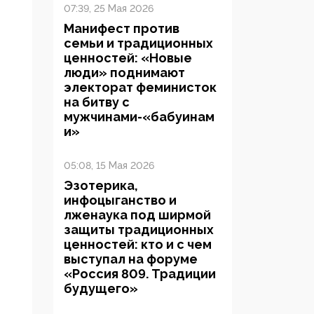
07:39, 25 Мая 2026
Манифест против
семьи и традиционных
ценностей: «Новые
люди» поднимают
электорат феминисток
на битву с
мужчинами-«бабуинам
и»
05:08, 15 Мая 2026
Эзотерика,
инфоцыганство и
лженаука под ширмой
защиты традиционных
ценностей: кто и с чем
выступал на форуме
«Россия 809. Традиции
будущего»