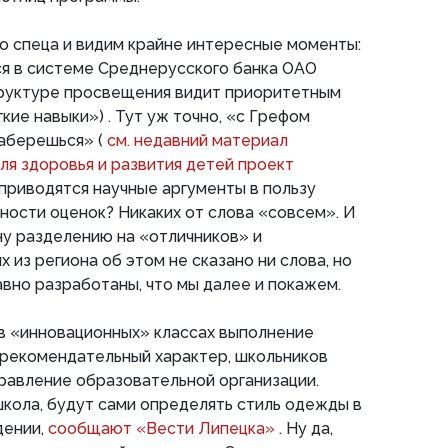
о спеца и видим крайне интересные моменты:
лся в системе Среднерусского банка ОАО
труктуре просвещения видит приоритетным
ягкие навыки»)
. Тут уж точно, «с Грефом
наберешься» (
см. недавний материал
я здоровья и развития детей проект
 приводятся научные аргументы в пользу
ости оценок? Никаких от слова «совсем». И
ну разделению на «отличников» и
 из региона об этом не сказано ни слова, но
авно разработаны, что мы далее и покажем.
 в «инновационных» классах выполнение
 рекомендательный характер, школьников
равление образовательной организации.
 школа, будут сами определять стиль одежды в
дении,
сообщают «Вести Липецка»
. Ну да,