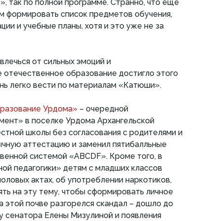
», так по полной программе. Странно, что еще
м формировать список предметов обучения,
ии и учебные планы, хотя и это уже не за
влечься от сильных эмоций и
е отечественное образование достигло этого
ень легко вести по материалам «Катюши».
разование Урдома»
– очередной
мент» в поселке Урдома Архангельской
естной школы без согласования с родителями и
ычную аттестацию и заменил пятибалльные
венной системой «ABCDF». Кроме того, в
ной педагогики» детям с младших классов
половых актах, об употреблении наркотиков,
ть на эту тему, чтобы сформировать личное
а этой почве разгорелся скандал – дошло до
у сенатора Елены Мизулиной и появления