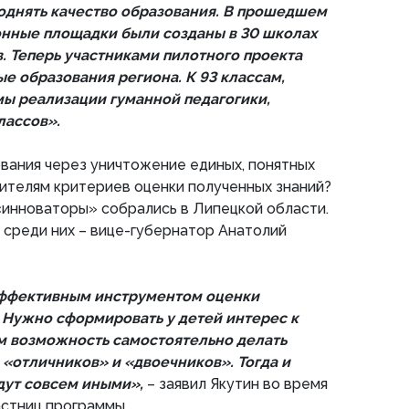
поднять качество образования. В прошедшем
нные площадки были созданы в 30 школах
. Теперь участниками пилотного проекта
е образования региона. К 93 классам,
ы реализации гуманной педагогики,
лассов».
вания через уничтожение единых, понятных
дителям критериев оценки полученных знаний?
«инноваторы» собрались в Липецкой области.
среди них – вице-губернатор Анатолий
эффективным инструментом оценки
 Нужно сформировать у детей интерес к
им возможность самостоятельно делать
а «отличников» и «двоечников». Тогда и
дут совсем иными»,
– заявил Якутин во время
астниц программы.