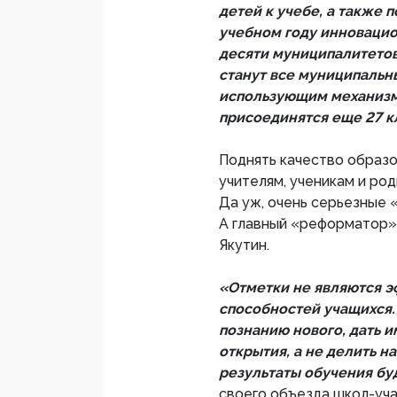
детей к учебе, а также 
учебном году инновацио
десяти муниципалитетов
станут все муниципальны
использующим механизм
присоединятся еще 27 к
Поднять качество образо
учителям, ученикам и ро
Да уж, очень серьезные 
А главный «реформатор» 
Якутин.
«Отметки не являются 
способностей учащихся.
познанию нового, дать 
открытия, а не делить н
результаты обучения бу
своего объезда школ-уч