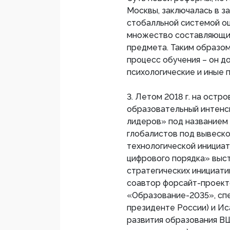
Москвы, заключалась в з
стобалльной системой оц
множество составляющих
предмета. Таким образо
процесс обучения – он д
психологические и иные 
3. Летом 2018 г. на остр
образовательный интенс
лидеров» под названием
глобалистов под вывеск
технологической инициат
цифрового порядка» выс
стратегических инициати
соавтор форсайт-проект
«Образование-2035», сп
президенте России) и Ис
развития образования В