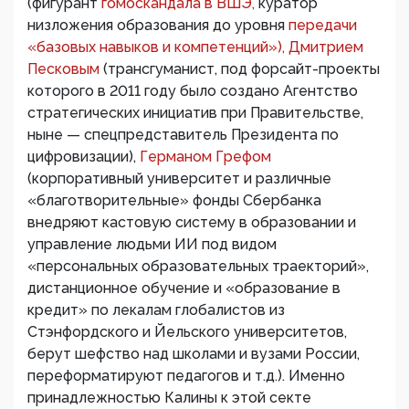
(фигурант
гомоскандала в ВШЭ,
куратор
низложения образования до уровня
передачи
«базовых навыков и компетенций»), Дмитрием
Песковым
(трансгуманист, под форсайт-проекты
которого в 2011 году было создано Агентство
стратегических инициатив при Правительстве,
ныне — спецпредставитель Президента по
цифровизации),
Германом Грефом
(корпоративный университет и различные
«благотворительные» фонды Сбербанка
внедряют кастовую систему в образовании и
управление людьми ИИ под видом
«персональных образовательных траекторий»,
дистанционное обучение и «образование в
кредит» по лекалам глобалистов из
Стэнфордского и Йельского университетов,
берут шефство над школами и вузами России,
переформатируют педагогов и т.д.). Именно
принадлежностью Калины к этой секте