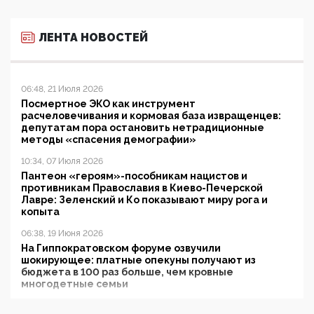
ЛЕНТА НОВОСТЕЙ
06:48, 21 Июля 2026
Посмертное ЭКО как инструмент
расчеловечивания и кормовая база извращенцев:
депутатам пора остановить нетрадиционные
методы «спасения демографии»
10:34, 07 Июля 2026
Пантеон «героям»-пособникам нацистов и
противникам Православия в Киево-Печерской
Лавре: Зеленский и Ко показывают миру рога и
копыта
06:38, 19 Июня 2026
На Гиппократовском форуме озвучили
шокирующее: платные опекуны получают из
бюджета в 100 раз больше, чем кровные
многодетные семьи
05:00, 13 Июня 2026