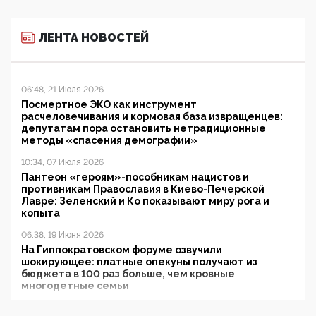
ЛЕНТА НОВОСТЕЙ
06:48, 21 Июля 2026
Посмертное ЭКО как инструмент
расчеловечивания и кормовая база извращенцев:
депутатам пора остановить нетрадиционные
методы «спасения демографии»
10:34, 07 Июля 2026
Пантеон «героям»-пособникам нацистов и
противникам Православия в Киево-Печерской
Лавре: Зеленский и Ко показывают миру рога и
копыта
06:38, 19 Июня 2026
На Гиппократовском форуме озвучили
шокирующее: платные опекуны получают из
бюджета в 100 раз больше, чем кровные
многодетные семьи
05:00, 13 Июня 2026