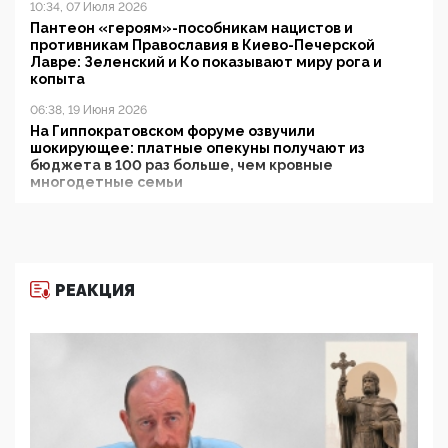
10:34, 07 Июля 2026
Пантеон «героям»-пособникам нацистов и
противникам Православия в Киево-Печерской
Лавре: Зеленский и Ко показывают миру рога и
копыта
06:38, 19 Июня 2026
На Гиппократовском форуме озвучили
шокирующее: платные опекуны получают из
бюджета в 100 раз больше, чем кровные
многодетные семьи
05:00, 13 Июня 2026
Разбор учебника Обществознания под редакцией
Медведева: суверенитет, традиционные ценности
и немного двоемыслия
РЕАКЦИЯ
11:53, 09 Июня 2026
Прокуратура наконец увидела экстремистскую
деятельность ИИТО ЮНЕСКО в России, но
цифроглобалисты продолжают определять
повестку в образовании
09:43, 01 Июня 2026
5G за счет здоровья граждан: Минцифры намерено
отобрать у регионов и муниципалитетов право