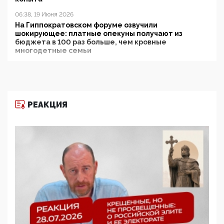
06:38, 19 Июня 2026
На Гиппократовском форуме озвучили
шокирующее: платные опекуны получают из
бюджета в 100 раз больше, чем кровные
многодетные семьи
05:00, 13 Июня 2026
Разбор учебника Обществознания под редакцией
Медведева: суверенитет, традиционные ценности
и немного двоемыслия
РЕАКЦИЯ
11:53, 09 Июня 2026
Прокуратура наконец увидела экстремистскую
деятельность ИИТО ЮНЕСКО в России, но
цифроглобалисты продолжают определять
повестку в образовании
09:43, 01 Июня 2026
5G за счет здоровья граждан: Минцифры намерено
отобрать у регионов и муниципалитетов право
защищать жилые дома и социальные объекты от
ЭМИ
05:58, 26 Мая 2026
Роскомнадзор освободили от борца с