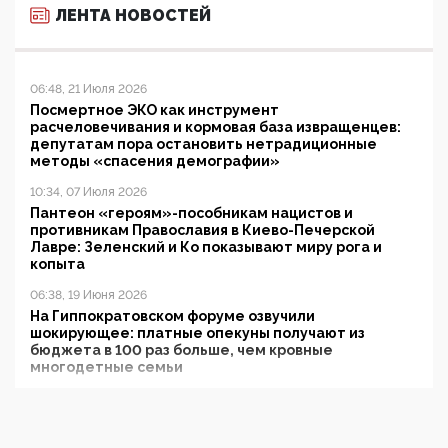
ЛЕНТА НОВОСТЕЙ
06:48, 21 Июля 2026
Посмертное ЭКО как инструмент
расчеловечивания и кормовая база извращенцев:
депутатам пора остановить нетрадиционные
методы «спасения демографии»
10:34, 07 Июля 2026
Пантеон «героям»-пособникам нацистов и
противникам Православия в Киево-Печерской
Лавре: Зеленский и Ко показывают миру рога и
копыта
06:38, 19 Июня 2026
На Гиппократовском форуме озвучили
шокирующее: платные опекуны получают из
бюджета в 100 раз больше, чем кровные
многодетные семьи
05:00, 13 Июня 2026
Разбор учебника Обществознания под редакцией
Медведева: суверенитет, традиционные ценности