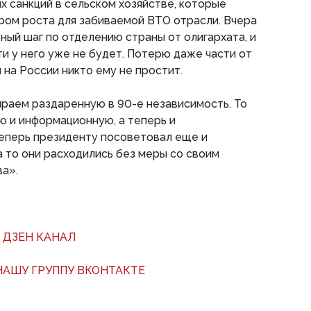
х санкций в сельском хозяйстве, которые
ром роста для забиваемой ВТО отрасли. Вчера
ный шаг по отделению страны от олигархата, и
ти у него уже не будет. Потерю даже части от
на России никто ему не простит.
бираем раздаренную в 90-е независимость. То
ю и информационную, а теперь и
теперь президенту посоветовал еще и
а то они расходились без меры со своим
а».
 ДЗЕН КАНАЛ
АШУ ГРУППУ ВКОНТАКТЕ