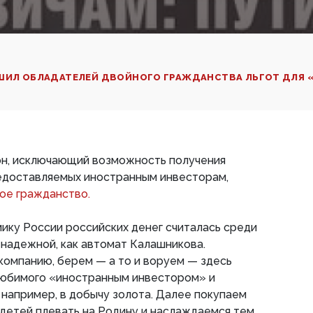
ИШИЛ ОБЛАДАТЕЛЕЙ ДВОЙНОГО ГРАЖДАНСТВА ЛЬГОТ ДЛЯ
он, исключающий возможность получения
редоставляемых иностранным инвесторам,
ое гражданство.
ику России российских денег считалась среди
надежной, как автомат Калашникова.
омпанию, берем — а то и воруем — здесь
 любимого «иностранным инвестором» и
 например, в добычу золота. Далее покупаем
 детей плевать на Родину и наслаждаемся тем,