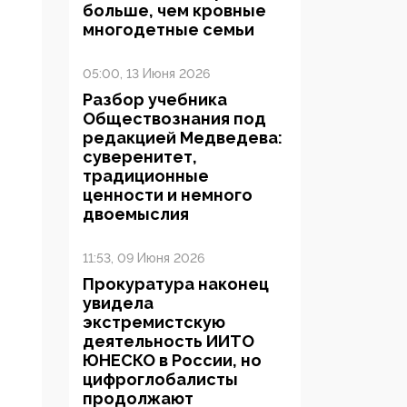
больше, чем кровные
многодетные семьи
05:00, 13 Июня 2026
Разбор учебника
Обществознания под
редакцией Медведева:
суверенитет,
традиционные
ценности и немного
двоемыслия
11:53, 09 Июня 2026
Прокуратура наконец
увидела
экстремистскую
деятельность ИИТО
ЮНЕСКО в России, но
цифроглобалисты
продолжают