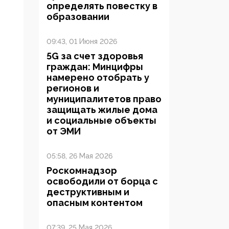
определять повестку в
образовании
09:43, 01 Июня 2026
5G за счет здоровья
граждан: Минцифры
намерено отобрать у
регионов и
муниципалитетов право
защищать жилые дома
и социальные объекты
от ЭМИ
05:58, 26 Мая 2026
Роскомнадзор
освободили от борца с
деструктивным и
опасным контентом
07:39, 25 Мая 2026