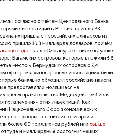
лемы: согласно отчётам Центрального Банка
иде прямых инвестиций в Россию пришло 33
овина их пришла от российских олигархов из
ссию пришло 16,3 миллиарда долларов, причём
 конце года.
После Сингапура в списке крупных
оры Багамских островов, которые вложили 5,8
етье место у Бермудских островов с 2,4
ьцы офшорных «иностранных инвестиций» были
оторые банально обходили российские налоги
рые предоставляли молящиеся на
и» члены правительства Медведева, выбивая
ля привлечения» этих инвестиций. Как
нии Национального бюро экономических
 через офшоры российские олигархи и
ели более 60 триллионов рублей или
свыше
 оттуда и миллиардные состояния наших