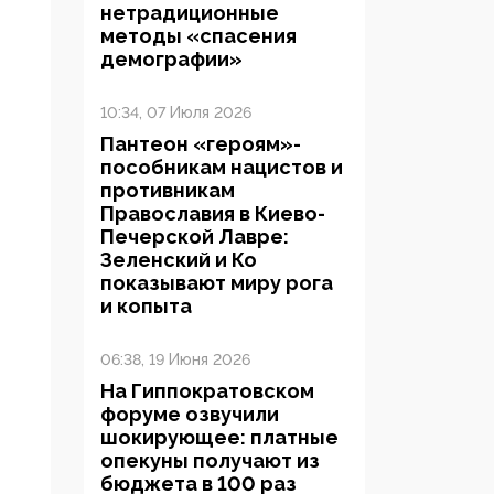
нетрадиционные
методы «спасения
демографии»
10:34, 07 Июля 2026
Пантеон «героям»-
пособникам нацистов и
противникам
Православия в Киево-
Печерской Лавре:
Зеленский и Ко
показывают миру рога
и копыта
06:38, 19 Июня 2026
На Гиппократовском
форуме озвучили
шокирующее: платные
опекуны получают из
бюджета в 100 раз