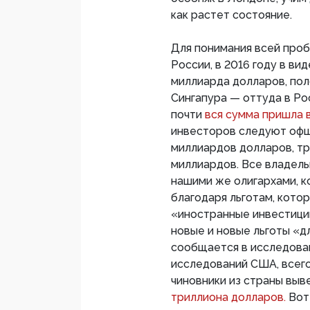
как растет состояние.
Для понимания всей проб
России, в 2016 году в в
миллиарда долларов, пол
Сингапура — оттуда в Ро
почти
вся сумма пришла в
инвесторов следуют офш
миллиардов долларов, тр
миллиардов. Все владел
нашими же олигархами, к
благодаря льготам, кото
«иностранные инвестици
новые и новые льготы «д
сообщается в исследова
исследований США, всего
чиновники из страны выв
триллиона долларов.
Вот