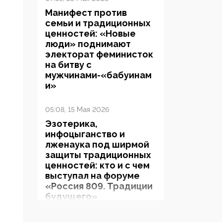
Манифест против
семьи и традиционных
ценностей: «Новые
люди» поднимают
электорат феминисток
на битву с
мужчинами-«бабуинам
и»
05:08, 15 Мая 2026
Эзотерика,
инфоцыганство и
лженаука под ширмой
защиты традиционных
ценностей: кто и с чем
выступал на форуме
«Россия 809. Традиции
будущего»
09:40, 06 Мая 2026