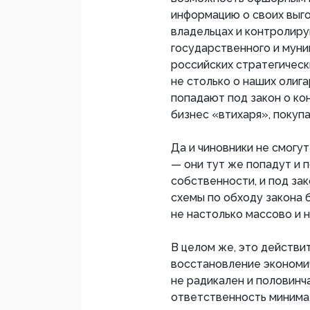
информацию о своих выг
владельцах и контролиру
государственного и муни
российских стратегически
не столько о наших олига
попадают под закон о ко
бизнес «втихаря», покупа
Да и чиновники не смогут
— они тут же попадут и 
собственности, и под зак
схемы по обходу закона 
не настолько массово и н
В целом же, это действи
восстановление экономич
не радикален и половинча
ответственность минимал