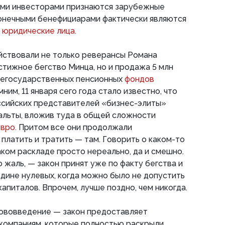
ными инвесторами признаются зарубежные
конечными бенефициарами фактически являются
 юридические лица.
йствовали не только реверансы Романа
тижное бегство Минца, но и продажа 5 млн
негосударственных пенсионных
фондов
ним, 11 января сего года стало известно, что
ссийских представителей «бизнес-элиты»
альты, вложив туда в общей сложности
евро.
Притом все они продолжали
 платить и тратить — там. Говорить о каком-то
аком раскладе просто нереально, да и смешно.
 жаль, — закон принят уже по факту бегства и
едине нулевых, когда можно было не допустить
апиталов. Впрочем, лучше поздно, чем никогда.
ововведение — закон предоставляет
омпаниям, которые полностью раскрыли