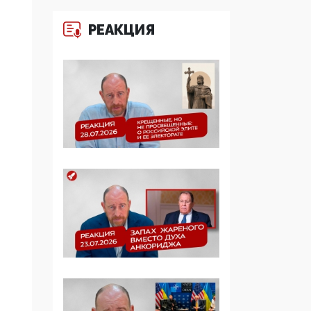
Симулякр патриотизма
РЕАКЦИЯ
и благолепия:
профилактика негатива
среди молодежи снова
отдана на откуп
«движперам»
03:35, 25 Апреля 2026
120 лет
парламентаризма: как
институт
народовластия
превратился в «чего
изволите» для
Правительства и АП
06:29, 15 Апреля 2026
Социальный фонд
России – пионер