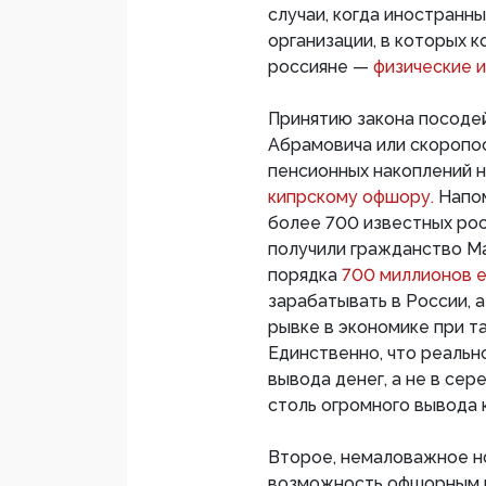
случаи, когда иностран
организации, в которых 
россияне —
физические и
Принятию закона посоде
Абрамовича или скоропос
пенсионных накоплений 
кипрскому офшору.
Напом
более 700 известных ро
получили гражданство М
порядка
700 миллионов 
зарабатывать в России, а
рывке в экономике при т
Единственно, что реально
вывода денег, а не в сер
столь огромного вывода к
Второе, немаловажное н
возможность офшорным к