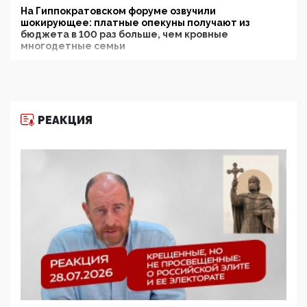
На Гиппократовском форуме озвучили
шокирующее: платные опекуны получают из
бюджета в 100 раз больше, чем кровные
многодетные семьи
05:00, 13 Июня 2026
Разбор учебника Обществознания под редакцией
Медведева: суверенитет, традиционные ценности
и немного двоемыслия
РЕАКЦИЯ
11:53, 09 Июня 2026
Прокуратура наконец увидела экстремистскую
деятельность ИИТО ЮНЕСКО в России, но
цифроглобалисты продолжают определять
повестку в образовании
09:43, 01 Июня 2026
5G за счет здоровья граждан: Минцифры намерено
отобрать у регионов и муниципалитетов право
защищать жилые дома и социальные объекты от
ЭМИ
05:58, 26 Мая 2026
Роскомнадзор освободили от борца с
деструктивным и опасным контентом