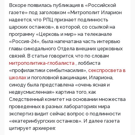
Вскоре появилась публикация в «Российской
газете» под заголовком «Митрополит Иларион
надеется, что РПЦ признает подлинность
царских останков», в которой, со ссылкой на
программу «Церковь и мир» на телеканале
«Россия-24», была напечатана часть интервью
главы синодального Отдела внешних церковных
связей. В статье говорится, что по словам
митрополитика-глобалиста
, лоббиста
«профилактики сембытнасилия»,
секспросвета в
школах
и поголовной вакцинации, Илариона,
синоду была представлена «очень ясная и
недвусмысленная» картина того, как
Следственный комитет на основании множества
проведенных в разных лабораториях мира
экспертиз видит сейчас вопрос о подлинности
«екатеринбургских останков». И далее газета
цитирует архиерея: