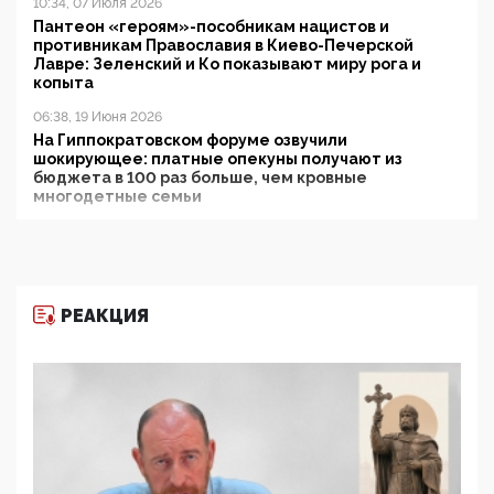
10:34, 07 Июля 2026
Пантеон «героям»-пособникам нацистов и
противникам Православия в Киево-Печерской
Лавре: Зеленский и Ко показывают миру рога и
копыта
06:38, 19 Июня 2026
На Гиппократовском форуме озвучили
шокирующее: платные опекуны получают из
бюджета в 100 раз больше, чем кровные
многодетные семьи
05:00, 13 Июня 2026
Разбор учебника Обществознания под редакцией
Медведева: суверенитет, традиционные ценности
и немного двоемыслия
РЕАКЦИЯ
11:53, 09 Июня 2026
Прокуратура наконец увидела экстремистскую
деятельность ИИТО ЮНЕСКО в России, но
цифроглобалисты продолжают определять
повестку в образовании
09:43, 01 Июня 2026
5G за счет здоровья граждан: Минцифры намерено
отобрать у регионов и муниципалитетов право