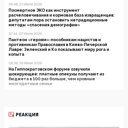
06:48, 21 Июля 2026
Посмертное ЭКО как инструмент
расчеловечивания и кормовая база извращенцев:
депутатам пора остановить нетрадиционные
методы «спасения демографии»
10:34, 07 Июля 2026
Пантеон «героям»-пособникам нацистов и
противникам Православия в Киево-Печерской
Лавре: Зеленский и Ко показывают миру рога и
копыта
06:38, 19 Июня 2026
На Гиппократовском форуме озвучили
шокирующее: платные опекуны получают из
бюджета в 100 раз больше, чем кровные
многодетные семьи
05:00, 13 Июня 2026
Разбор учебника Обществознания под редакцией
Медведева: суверенитет, традиционные ценности
и немного двоемыслия
РЕАКЦИЯ
11:53, 09 Июня 2026
Прокуратура наконец увидела экстремистскую