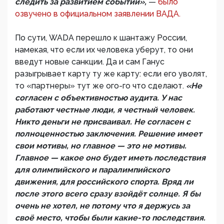
следить за развитием событий»,
—
было
озвучено в официальном заявлении ВАДА.
По сути, WADA перешло к шантажу России,
намекая, что если их человека уберут, то они
введут новые санкции. Да и сам Ганус
разыгрывает карту ту же карту: если его уволят,
то «партнеры» тут же ого-го что сделают.
«Не
согласен с объективностью аудита. У нас
работают честные люди, я честный человек.
Никто деньги не присваивал. Не согласен с
полноценностью заключения. Решение имеет
свои мотивы, но главное — это не мотивы.
Главное — какое оно будет иметь последствия
для олимпийского и паралимпийского
движения, для российского спорта. Вряд ли
после этого всего сразу взойдёт солнце. Я бы
очень не хотел, не потому что я держусь за
своё место, чтобы были какие-то последствия.