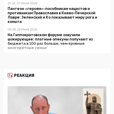
10:34, 07 Июля 2026
Пантеон «героям»-пособникам нацистов и
противникам Православия в Киево-Печерской
Лавре: Зеленский и Ко показывают миру рога и
копыта
06:38, 19 Июня 2026
На Гиппократовском форуме озвучили
шокирующее: платные опекуны получают из
бюджета в 100 раз больше, чем кровные
многодетные семьи
05:00, 13 Июня 2026
Разбор учебника Обществознания под редакцией
Медведева: суверенитет, традиционные ценности
и немного двоемыслия
РЕАКЦИЯ
11:53, 09 Июня 2026
Прокуратура наконец увидела экстремистскую
деятельность ИИТО ЮНЕСКО в России, но
цифроглобалисты продолжают определять
повестку в образовании
09:43, 01 Июня 2026
5G за счет здоровья граждан: Минцифры намерено
отобрать у регионов и муниципалитетов право