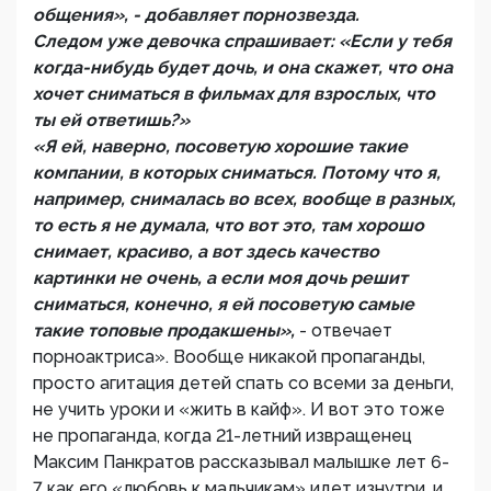
общения», - добавляет порнозвезда.
Следом уже девочка спрашивает: «Если у тебя
когда-нибудь будет дочь, и она скажет, что она
хочет сниматься в фильмах для взрослых, что
ты ей ответишь?»
«Я ей, наверно, посоветую хорошие такие
компании, в которых сниматься. Потому что я,
например, снималась во всех, вообще в разных,
то есть я не думала, что вот это, там хорошо
снимает, красиво, а вот здесь качество
картинки не очень, а если моя дочь решит
сниматься, конечно, я ей посоветую самые
такие топовые продакшены»,
- отвечает
порноактриса». Вообще никакой пропаганды,
просто агитация детей спать со всеми за деньги,
не учить уроки и «жить в кайф». И вот это тоже
не пропаганда, когда 21-летний извращенец
Максим Панкратов рассказывал малышке лет 6-
7 как его «любовь к мальчикам» идет изнутри, и