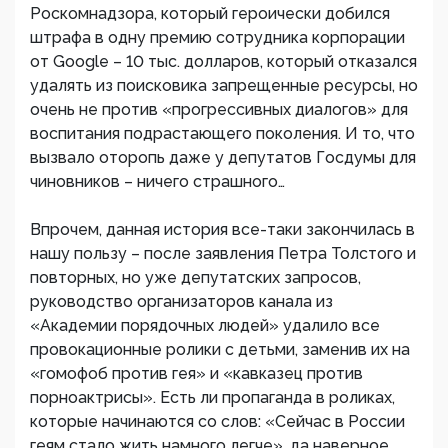
Роскомнадзора, который героически добился
штрафа в одну премию сотрудника корпорации
от Google – 10 тыс. долларов, который отказался
удалять из поисковика запрещенные ресурсы, но
очень не против «прогрессивных диалогов» для
воспитания подрастающего поколения. И то, что
вызвало оторопь даже у депутатов Госдумы для
чиновников – ничего страшного…
Впрочем, данная история все-таки закончилась в
нашу пользу – после заявления Петра Толстого и
повторных, но уже депутатских запросов,
руководство организаторов канала из
«Академии порядочных людей» удалило все
провокационные ролики с детьми, заменив их на
«гомофоб против гея» и «кавказец против
порноактрисы». Есть ли пропаганда в роликах,
которые начинаются со слов: «Сейчас в России
геям стало жить намного легче», да наверное