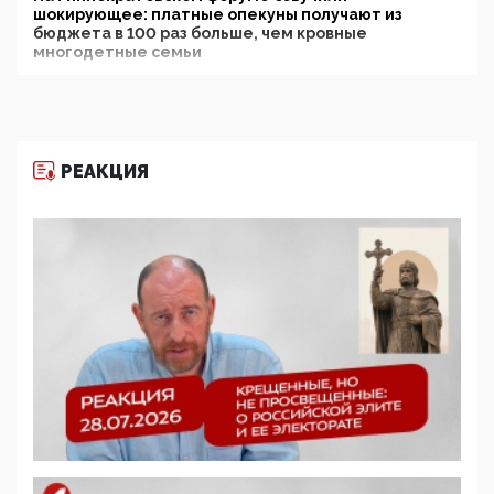
шокирующее: платные опекуны получают из
бюджета в 100 раз больше, чем кровные
многодетные семьи
05:00, 13 Июня 2026
Разбор учебника Обществознания под редакцией
Медведева: суверенитет, традиционные ценности
и немного двоемыслия
РЕАКЦИЯ
11:53, 09 Июня 2026
Прокуратура наконец увидела экстремистскую
деятельность ИИТО ЮНЕСКО в России, но
цифроглобалисты продолжают определять
повестку в образовании
09:43, 01 Июня 2026
5G за счет здоровья граждан: Минцифры намерено
отобрать у регионов и муниципалитетов право
защищать жилые дома и социальные объекты от
ЭМИ
05:58, 26 Мая 2026
Роскомнадзор освободили от борца с
деструктивным и опасным контентом
07:39, 25 Мая 2026