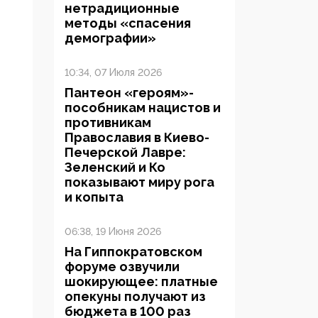
нетрадиционные
методы «спасения
демографии»
10:34, 07 Июля 2026
Пантеон «героям»-
пособникам нацистов и
противникам
Православия в Киево-
Печерской Лавре:
Зеленский и Ко
показывают миру рога
и копыта
06:38, 19 Июня 2026
На Гиппократовском
форуме озвучили
шокирующее: платные
опекуны получают из
бюджета в 100 раз