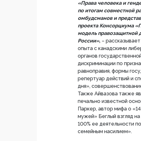
«Права человека и генд
по итогам совместной р
омбудсманов и представ
проекта Консорциума «П
модель правозащитной д
России»,
– рассказывает
опыта с канадскими либе
органов государственной
дискриминации по призна
равноправия, формы гос
репертуар действий и с
дня», совершенствовани
Также Айвазова также я
печально известной осн
Паркер, автор мифа о «1
мужей» Беглый взгляд на
100% ее деятельности п
семейным насилием».