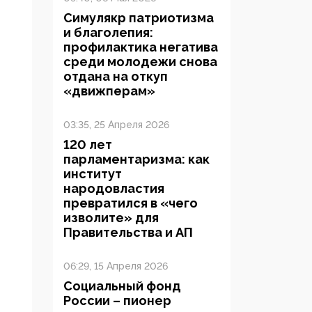
Симулякр патриотизма
и благолепия:
профилактика негатива
среди молодежи снова
отдана на откуп
«движперам»
03:35, 25 Апреля 2026
120 лет
парламентаризма: как
институт
народовластия
превратился в «чего
изволите» для
Правительства и АП
06:29, 15 Апреля 2026
Социальный фонд
России – пионер