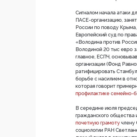
Сигналом начала атаки д
ПАСЕ-организацию, заня
России по поводу Крыма,
Европейский суд по прав
«Володина против России
Володиной 20 тыс евро з
главное, ЕСПЧ, основыва
организации (Фонд Равноп
ратифицировать Стамбул
борьбе с насилием в от
которая говорит примерн
профилактике семейно-б
В середине июля предсе
гражданского общества 
почетную грамоту
члену 
социологии РАН Светлан