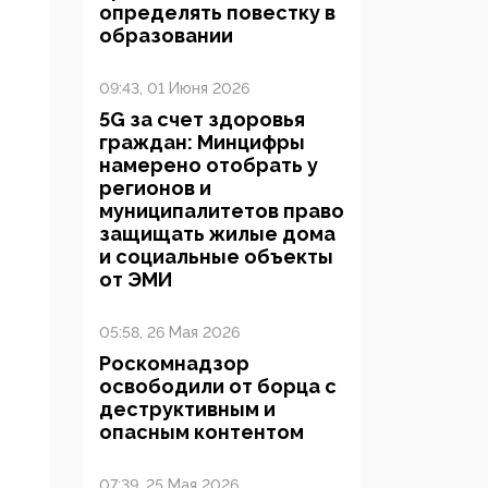
определять повестку в
образовании
09:43, 01 Июня 2026
5G за счет здоровья
граждан: Минцифры
намерено отобрать у
регионов и
муниципалитетов право
защищать жилые дома
и социальные объекты
от ЭМИ
05:58, 26 Мая 2026
Роскомнадзор
освободили от борца с
деструктивным и
опасным контентом
07:39, 25 Мая 2026