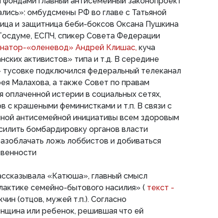
 фондами главный антисемейный законопроект
лись»: омбудсмены РФ во главе с Татьяной
ица и защитница беби-боксов Оксана Пушкина
Госдуме, ЕСПЧ, спикер Совета Федерации
натор-«оленевод» Андрей Клишас,
куча
нских активистов» типа и т.д. В середине
» тусовке подключился федеральный телеканал
ея Малахова, а также Совет по правам
ая оплаченной истерии в социальных сетях,
с крашеными феминистками и т.п. В связи с
нной антисемейной инициативы всем здоровым
силить бомбардировку органов власти
азоблачать ложь лоббистов и добиваться
твенности
ассказывала «Катюша», главный смысл
лактике семейно-бытового насилия» (
текст -
чин (отцов, мужей т.п.). Согласно
нщина или ребенок, решившая что ей