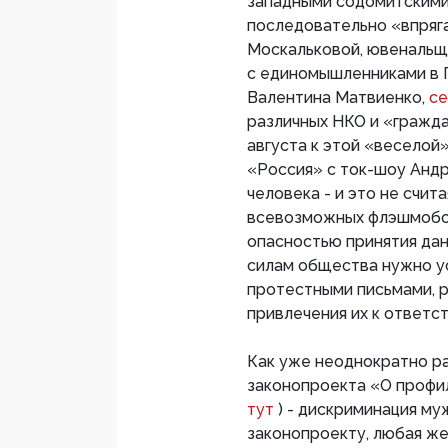
западными содомитскими
последовательно «впряга
Москальковой, ювенальщ
с единомышленниками в 
Валентина Матвиенко,
се
различных НКО и «гражда
августа к этой «веселой
«Россия» с ток-шоу Андр
человека - и это не счит
всевозможных флэшмобов 
опасностью принятия да
силам общества нужно у
протестными письмами, р
привлечения их к ответс
Как уже неоднократно р
законопроекта «О профи
тут
) - дискриминация муж
законопроекту, любая же