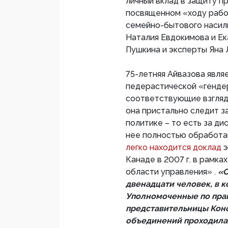
личный вклад в защиту п
посвященном «ходу рабо
семейно-бытового насили
Наталия Евдокимова и Е
Пушкина и эксперты Яна 
75-летняя Айвазова явл
педерастической «генде
соответствующие взгляд
она пристально следит з
политике – то есть за д
нее полностью обработан
легко находится доклад
э
Канаде в 2007 г. в рамк
области управления» .
«С
двенадцати человек, в 
Уполномоченные по прав
представительницы Кон
объединений проходила