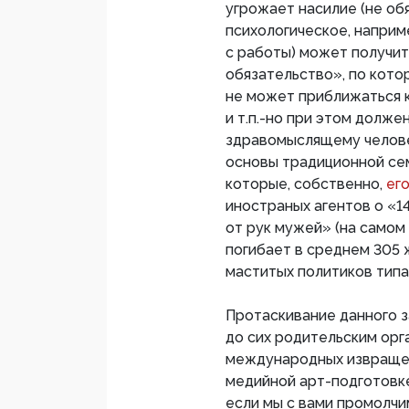
угрожает насилие (не об
психологическое, наприм
с работы) может получит
обязательство», по кото
не может приближаться к
и т.п.-но при этом долж
здравомыслящему челове
основы традиционной сем
которые, собственно,
ег
иностраных агентов о «
от рук мужей» (на самом
погибает в среднем 305 
маститых политиков типа
Протаскивание данного з
до сих родительским орг
международных извращен
медийной арт-подготовке
если мы с вами промолчи