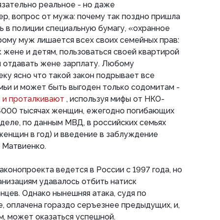
язательно реальное - но даже
ер, вопрос от мужа: почему так поздно пришла
ь в полиции специальную бумагу, «охранное
рому муж лишается всех своих семейных прав:
 жене и детям, пользоваться своей квартирой
ен отдавать жене зарплату. Любому
ку ясно что такой закон подрывает все
ьи и может быть выгоден только содомитам -
о и проталкивают
, используя мифы от НКО-
14000 тысячах женщин, ежегодно погибающих
 деле, по данным МВД, в российских семьях
женщин в год) и введение в заблуждение
 Матвиенко.
аконопроекта ведется в России с 1997 года, но
анизациям удавалось отбить натиск
цев. Однако нынешняя атака, судя по
, оплачена гораздо серъезнее предыдущих, и,
м, может оказаться успешной.