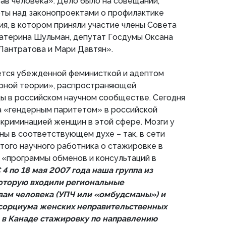
рав человека». Дело было на совещании,
ты над законопроектами о профилактике
я, в котором приняли участие члены Совета
катерина Шульман, депутат Госдумы Оксана
Лантратова и Мари Давтян».
яется убежденной феминисткой и адептом
рной теории», распространяющей
ы в российском научном сообществе. Сегодня
а «гендерным паритетом» в российской
искриминацией женщин в этой сфере. Мозги у
ы в соответствующем духе – так, в сети
того научного работника о стажировке в
ах «программы обменов и консультаций в
 4 по 18 мая 2007 года наша группа из
которую входили региональные
ам человека (УПЧ или «омбудсманы») и
сорциума женских неправительственных
 в Канаде стажировку по направлению