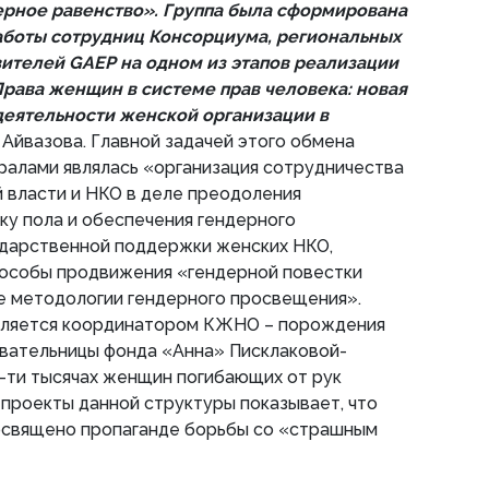
ерное равенство». Группа была сформирована
аботы сотрудниц Консорциума, региональных
ителей GAEP на одном из этапов реализации
рава женщин в системе прав человека: новая
еятельности женской организации в
 Айвазова. Главной задачей этого обмена
ралами являлась «организация сотрудничества
 власти и НКО в деле преодоления
ку пола и обеспечения гендерного
ударственной поддержки женских НКО,
пособы продвижения «гендерной повестки
е методологии гендерного просвещения».
вляется координатором КЖНО – порождения
овательницы фонда «Анна» Писклаковой-
4-ти тысячах женщин погибающих от рук
 проекты данной структуры показывает, что
освящено пропаганде борьбы со «страшным