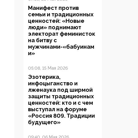
Манифест против
семьи и традиционных
ценностей: «Новые
люди» поднимают
электорат феминисток
на битву с
мужчинами-«бабуинам
и»
05:08, 15 Мая 2026
Эзотерика,
инфоцыганство и
лженаука под ширмой
защиты традиционных
ценностей: кто и с чем
выступал на форуме
«Россия 809. Традиции
будущего»
09:40, 06 Мая 2026