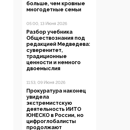
больше, чем кровные
многодетные семьи
05:00, 13 Июня 2026
Разбор учебника
Обществознания под
редакцией Медведева:
суверенитет,
традиционные
ценности и немного
двоемыслия
11:53, 09 Июня 2026
Прокуратура наконец
увидела
экстремистскую
деятельность ИИТО
ЮНЕСКО в России, но
цифроглобалисты
продолжают