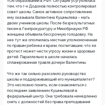
«Об образовании в РФ». Ситуация усугублялась
тем, что г-н Додонов полностью контролировал
совет школы. Самое активное сопротивление
ему оказывала Валентина Кушмылева – мать
двоих учеников школы. После безрезультатных
писем в Генпрокуратуру и Минобрнауки РФ
женщина объявила бессрочную голодовку. На
нее тут же ополчилась местная уполномоченная
по правам ребенка и врачи, посчитавшие, что ее
протест может нести угрозу жизни и здоровью
детей. Параллельно в школе началась
спланированная травля дочери Валентины.
Что же так сильно разозлило руководство
школы и поддерживающий его муниципалитет?
Это несложно понять, если ознакомиться с
последним заявлением Кушмылевой в
федеральный центр. Она требовала немедленно
снять с должностей без права преподавания