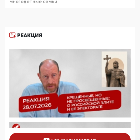
многодетные семьи
05:00, 13 Июня 2026
Разбор учебника Обществознания под редакцией
Медведева: суверенитет, традиционные ценности
и немного двоемыслия
РЕАКЦИЯ
11:53, 09 Июня 2026
Прокуратура наконец увидела экстремистскую
деятельность ИИТО ЮНЕСКО в России, но
цифроглобалисты продолжают определять
повестку в образовании
09:43, 01 Июня 2026
5G за счет здоровья граждан: Минцифры намерено
отобрать у регионов и муниципалитетов право
защищать жилые дома и социальные объекты от
ЭМИ
05:58, 26 Мая 2026
Роскомнадзор освободили от борца с
деструктивным и опасным контентом
07:39, 25 Мая 2026
Манифест против семьи и традиционных
ценностей: «Новые люди» поднимают электорат
БОЛЬШЕ ВИДЕО НА КАНАЛЕ