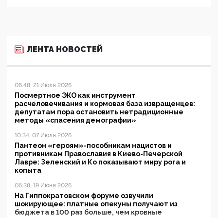
ЛЕНТА НОВОСТЕЙ
06:48, 21 Июля 2026
Посмертное ЭКО как инструмент
расчеловечивания и кормовая база извращенцев:
депутатам пора остановить нетрадиционные
методы «спасения демографии»
10:34, 07 Июля 2026
Пантеон «героям»-пособникам нацистов и
противникам Православия в Киево-Печерской
Лавре: Зеленский и Ко показывают миру рога и
копыта
06:38, 19 Июня 2026
На Гиппократовском форуме озвучили
шокирующее: платные опекуны получают из
бюджета в 100 раз больше, чем кровные